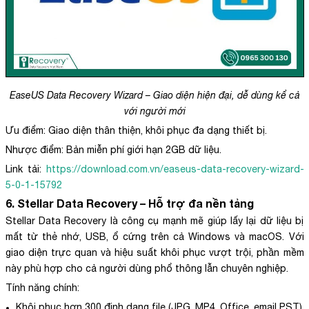
EaseUS Data Recovery Wizard – Giao diện hiện đại, dễ dùng kể cả
với người mới
Ưu điểm: Giao diện thân thiện, khôi phục đa dạng thiết bị.
Nhược điểm: Bản miễn phí giới hạn 2GB dữ liệu.
Link tải:
https://download.com.vn/easeus-data-recovery-wizard-
5-0-1-15792
6. Stellar Data Recovery – Hỗ trợ đa nền tảng
Stellar Data Recovery là công cụ mạnh mẽ giúp lấy lại dữ liệu bị
mất từ thẻ nhớ, USB, ổ cứng trên cả Windows và macOS. Với
giao diện trực quan và hiệu suất khôi phục vượt trội, phần mềm
này phù hợp cho cả người dùng phổ thông lẫn chuyên nghiệp.
Tính năng chính:
Khôi phục hơn 300 định dạng file (JPG, MP4, Office, email PST).