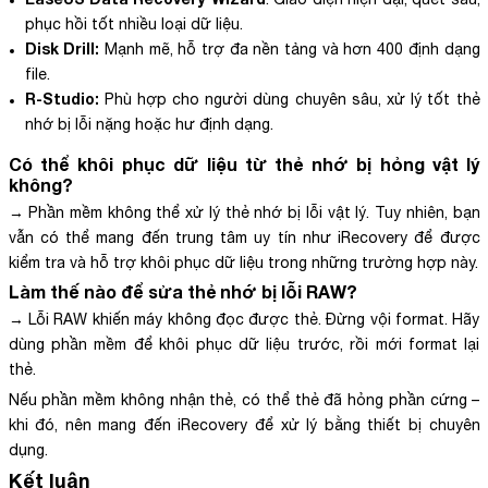
phục hồi tốt nhiều loại dữ liệu.
Disk Drill:
Mạnh mẽ, hỗ trợ đa nền tảng và hơn 400 định dạng
file.
R-Studio:
Phù hợp cho người dùng chuyên sâu, xử lý tốt thẻ
nhớ bị lỗi nặng hoặc hư định dạng.
Có thể khôi phục dữ liệu từ thẻ nhớ bị hỏng vật lý
không?
→ Phần mềm không thể xử lý thẻ nhớ bị lỗi vật lý. Tuy nhiên, bạn
vẫn có thể mang đến trung tâm uy tín như iRecovery để được
kiểm tra và hỗ trợ khôi phục dữ liệu trong những trường hợp này.
Làm thế nào để sửa thẻ nhớ bị lỗi RAW?
→ Lỗi RAW khiến máy không đọc được thẻ. Đừng vội format. Hãy
dùng phần mềm để khôi phục dữ liệu trước, rồi mới format lại
thẻ.
Nếu phần mềm không nhận thẻ, có thể thẻ đã hỏng phần cứng –
khi đó, nên mang đến iRecovery để xử lý bằng thiết bị chuyên
dụng.
Kết luận