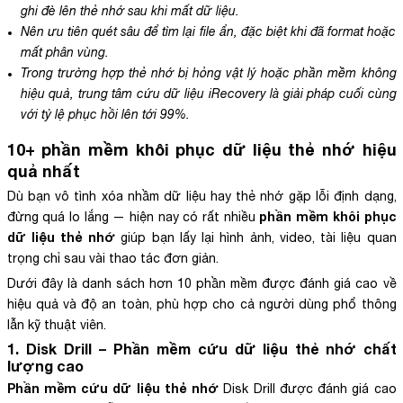
ghi đè lên thẻ nhớ sau khi mất dữ liệu.
Nên ưu tiên quét sâu để tìm lại file ẩn, đặc biệt khi đã format hoặc
mất phân vùng.
Trong trường hợp thẻ nhớ bị hỏng vật lý hoặc phần mềm không
hiệu quả, trung tâm cứu dữ liệu iRecovery là giải pháp cuối cùng
với tỷ lệ phục hồi lên tới 99%.
10+
phần mềm khôi phục dữ liệu thẻ nhớ
hiệu
quả nhất
Dù bạn vô tình xóa nhầm dữ liệu hay thẻ nhớ gặp lỗi định dạng,
phần mềm khôi phục
đừng quá lo lắng — hiện nay có rất nhiều
dữ liệu thẻ nhớ
giúp bạn lấy lại hình ảnh, video, tài liệu quan
trọng chỉ sau vài thao tác đơn giản.
Dưới đây là danh sách hơn 10 phần mềm được đánh giá cao về
hiệu quả và độ an toàn, phù hợp cho cả người dùng phổ thông
lẫn kỹ thuật viên.
1. Disk Drill –
Phần mềm cứu dữ liệu thẻ nhớ
chất
lượng cao
Phần mềm cứu dữ liệu thẻ nhớ
Disk Drill được đánh giá cao