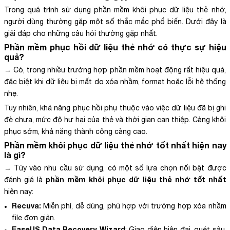
Trong quá trình sử dụng phần mềm khôi phục dữ liệu thẻ nhớ,
người dùng thường gặp một số thắc mắc phổ biến. Dưới đây là
giải đáp cho những câu hỏi thường gặp nhất.
Phần mềm phục hồi dữ liệu thẻ nhớ
có thực sự hiệu
quả?
→ Có, trong nhiều trường hợp phần mềm hoạt động rất hiệu quả,
đặc biệt khi dữ liệu bị mất do xóa nhầm, format hoặc lỗi hệ thống
nhẹ.
Tuy nhiên, khả năng phục hồi phụ thuộc vào việc dữ liệu đã bị ghi
đè chưa, mức độ hư hại của thẻ và thời gian can thiệp. Càng khôi
phục sớm, khả năng thành công càng cao.
Phần mềm khôi phục dữ liệu thẻ nhớ tốt nhất
hiện nay
là gì?
→ Tùy vào nhu cầu sử dụng, có một số lựa chọn nổi bật được
phần mềm khôi phục dữ liệu thẻ nhớ tốt nhất
đánh giá là
hiện nay:
Recuva:
Miễn phí, dễ dùng, phù hợp với trường hợp xóa nhầm
file đơn giản.
EaseUS Data Recovery Wizard
: Giao diện hiện đại, quét sâu,