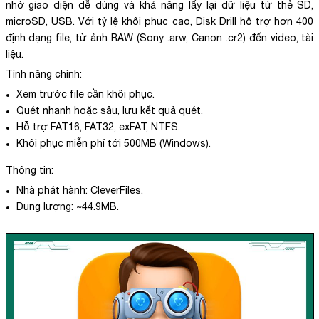
nhờ giao diện dễ dùng và khả năng lấy lại dữ liệu từ thẻ SD,
microSD, USB. Với tỷ lệ khôi phục cao, Disk Drill hỗ trợ hơn 400
định dạng file, từ ảnh RAW (Sony .arw, Canon .cr2) đến video, tài
liệu.
Tính năng chính:
Xem trước file cần khôi phục.
Quét nhanh hoặc sâu, lưu kết quả quét.
Hỗ trợ FAT16, FAT32, exFAT, NTFS.
Khôi phục miễn phí tới 500MB (Windows).
Thông tin:
Nhà phát hành: CleverFiles.
Dung lượng: ~44.9MB.