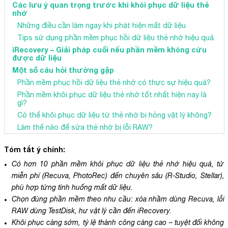
Các lưu ý quan trọng trước khi khôi phục dữ liệu thẻ
nhớ
Những điều cần làm ngay khi phát hiện mất dữ liệu
Tips sử dụng phần mềm phục hồi dữ liệu thẻ nhớ hiệu quả
iRecovery – Giải pháp cuối nếu phần mềm không cứu
được dữ liệu
Một số câu hỏi thường gặp
Phần mềm phục hồi dữ liệu thẻ nhớ có thực sự hiệu quả?
Phần mềm khôi phục dữ liệu thẻ nhớ tốt nhất hiện nay là
gì?
Có thể khôi phục dữ liệu từ thẻ nhớ bị hỏng vật lý không?
Làm thế nào để sửa thẻ nhớ bị lỗi RAW?
Tóm tắt ý chính:
Có hơn 10 phần mềm khôi phục dữ liệu thẻ nhớ hiệu quả, từ
miễn phí (Recuva, PhotoRec) đến chuyên sâu (R-Studio, Stellar),
phù hợp từng tình huống mất dữ liệu.
Chọn đúng phần mềm theo nhu cầu: xóa nhầm dùng Recuva, lỗi
RAW dùng TestDisk, hư vật lý cần đến iRecovery.
Khôi phục càng sớm, tỷ lệ thành công càng cao – tuyệt đối không