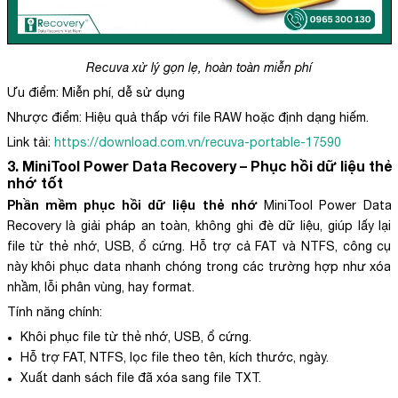
Recuva xử lý gọn lẹ, hoàn toàn miễn phí
Ưu điểm: Miễn phí, dễ sử dụng
Nhược điểm: Hiệu quả thấp với file RAW hoặc định dạng hiếm.
Link tải:
https://download.com.vn/recuva-portable-17590
3. MiniTool Power Data Recovery – Phục hồi dữ liệu thẻ
nhớ tốt
Phần mềm phục hồi dữ liệu thẻ nhớ
MiniTool Power Data
Recovery là giải pháp an toàn, không ghi đè dữ liệu, giúp lấy lại
file từ thẻ nhớ, USB, ổ cứng. Hỗ trợ cả FAT và NTFS, công cụ
này khôi phục data nhanh chóng trong các trường hợp như xóa
nhầm, lỗi phân vùng, hay format.
Tính năng chính:
Khôi phục file từ thẻ nhớ, USB, ổ cứng.
Hỗ trợ FAT, NTFS, lọc file theo tên, kích thước, ngày.
Xuất danh sách file đã xóa sang file TXT.