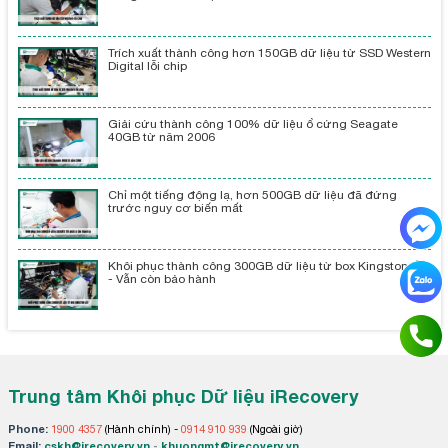
Trích xuất thành công hơn 150GB dữ liệu từ SSD Western
Digital lỗi chip
Giải cứu thành công 100% dữ liệu ổ cứng Seagate
40GB từ năm 2006
Chỉ một tiếng động lạ, hơn 500GB dữ liệu đã đứng
trước nguy cơ biến mất
Khôi phục thành công 300GB dữ liệu từ box Kingston lỗi
- Vẫn còn bảo hành
Trung tâm Khôi phục Dữ liệu iRecovery
Phone:
1900 4357
(Hành chính) -
0914 910 939
(Ngoài giờ)
Email:
cskh@irecovery.vn
-
khuongmt@irecovery.vn