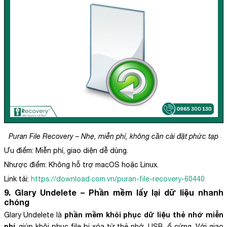
Puran File Recovery – Nhẹ, miễn phí, không cần cài đặt phức tạp
Ưu điểm: Miễn phí, giao diện dễ dùng.
Nhược điểm: Không hỗ trợ macOS hoặc Linux.
Link tải:
https://download.com.vn/puran-file-recovery-60440
9. Glary Undelete – Phần mềm lấy lại dữ liệu nhanh
chóng
phần mềm khôi phục dữ liệu thẻ nhớ miễn
Glary Undelete là
phí
, giúp khôi phục file bị xóa từ thẻ nhớ, USB, ổ cứng. Với giao