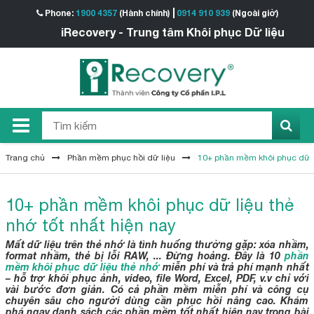
Phone:
1900 4357
(Hành chính)
0914 910 939
(Ngoài giờ)
Recovery - Trung tâm Khôi phục Dữ liệu
Trang chủ
Phần mềm phục hồi dữ liệu
10+ phần mềm khôi phục dữ li
10+ phần mềm khôi phục dữ liệu thẻ
nhớ tốt nhất hiện nay
Mất dữ liệu trên thẻ nhớ là tình huống thường gặp: xóa nhầm,
format nhầm, thẻ bị lỗi RAW, ... Đừng hoảng. Đây là 10
phần
mềm khôi phục dữ liệu thẻ nhớ
miễn phí và trả phí mạnh nhất
– hỗ trợ khôi phục ảnh, video, file Word, Excel, PDF, v.v chỉ với
vài bước đơn giản. Có cả phần mềm miễn phí và công cụ
chuyên sâu cho người dùng cần phục hồi nâng cao. Khám
phá ngay danh sách các phần mềm tốt nhất hiện nay trong bài