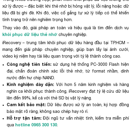
xử lý được – đặc biệt khi thẻ nhớ bị hỏng vật lý, lỗi nặng hoặc dữ
liệu đã bị ghi đè. Khi đó, việc cố gắng tự xử lý tiếp có thể khiến
tình trạng trở nên nghiêm trọng hơn.
Thay vào đó, giải pháp an toàn và hiệu quả là tìm đến dịch vụ
khôi phục dữ liệu thẻ nhớ
chuyên nghiệp.
iRecovery – trung tâm khôi phục dữ liệu hàng đầu tại TP.HCM –
mang đến giải pháp chuyên nghiệp, giúp bạn lấy lại ảnh cưới,
video kỷ niệm hay tài liệu quan trọng với tỷ lệ thành công cao.
Công nghệ tiên tiến:
sử dụng hệ thống PC-3000 Flash hiện
đại, chẩn đoán chính xác lỗi thẻ nhớ, từ format nhầm, dính
nước đến hư chip NAND.
Kinh nghiệm dày dặn:
Với hơn 5 năm kinh nghiệm và hàng
nghìn ca khôi phục thành công, iRecovery đạt tỷ lệ cứu dữ liệu
lên đến 99%, kể cả với thẻ SD bị vật lý nặng.
Cam kết bảo mật:
Dữ liệu được xử lý an toàn, ký hợp đồng
bảo mật rõ ràng, không sao chép hay rò rỉ.
Hỗ trợ tận tâm:
Đội ngũ tư vấn nhiệt tình, kiểm tra miễn phí
hotline 0965 300 130
qua
.