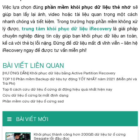
phần mềm khôi phục dữ liệu thẻ nhớ
Việc lựa chọn đúng
sẽ
giúp bạn lấy lại ảnh, video hoặc tài liệu quan trọng một cách
nhanh chóng và tiết kiệm. Trong trường hợp phần mềm không xử
trung tâm khôi phục dữ liệu iRecovery
lý được,
là giải pháp
chuyên nghiệp đáng tin cậy giúp bạn khôi phục dữ liệu an toàn,
kể cả với thẻ bị lỗi nặng. Đừng để dữ liệu mất đi vĩnh viễn – liên hệ
iRecovery ngay để được tư vấn miễn phí!
BÀI VIẾT LIÊN QUAN
[HƯỚNG DẪN] Khôi phục dữ liệu bằng Active Partition Recovery
TOP 10 Phần mềm Backup dữ liệu tự động TỐT NHẤT năm 2021 (Miễn phí và
Trả Phí)
Top 6 cách cứu dữ liệu ổ cứng di động hiệu quả nhất hiện nay
Cứu dữ liệu ổ cứng bị mất định dạng
Phần mềm cứu dữ liệu ổ cứng ssd
BÀI VIẾT MỚI
Khôi phục thành công hơn 200GB dữ liệu từ ổ cứng
Seagate lỗi đầu đọc