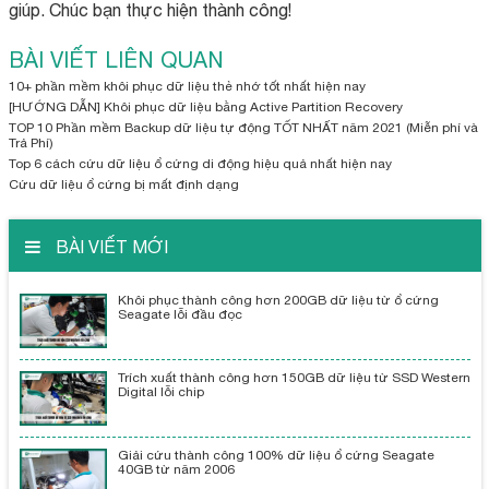
giúp. Chúc bạn thực hiện thành công!
BÀI VIẾT LIÊN QUAN
10+ phần mềm khôi phục dữ liệu thẻ nhớ tốt nhất hiện nay
[HƯỚNG DẪN] Khôi phục dữ liệu bằng Active Partition Recovery
TOP 10 Phần mềm Backup dữ liệu tự động TỐT NHẤT năm 2021 (Miễn phí và
Trả Phí)
Top 6 cách cứu dữ liệu ổ cứng di động hiệu quả nhất hiện nay
Cứu dữ liệu ổ cứng bị mất định dạng
BÀI VIẾT MỚI
Khôi phục thành công hơn 200GB dữ liệu từ ổ cứng
Seagate lỗi đầu đọc
Trích xuất thành công hơn 150GB dữ liệu từ SSD Western
Digital lỗi chip
Giải cứu thành công 100% dữ liệu ổ cứng Seagate
40GB từ năm 2006