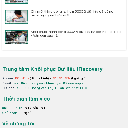
Chỉ một tiếng động lạ, hơn 500GB dữ liệu đã đứng
trước nguy cơ biến mất
Khôi phục thành công 300GB dữ liệu từ box Kingston lỗi
- Vẫn còn bảo hành
Trung tâm Khôi phục Dữ liệu iRecovery
Phone:
1900 4357
(Hành chính) -
0914 910 939
(Ngoài giờ)
Email:
cskh@irecovery.vn
-
khuongmt@irecovery.vn
Địa chỉ:
Lầu 1, 216 Hoàng Văn Thụ, P. Tân Sơn Nhất, HCM
Thời gian làm việc
8h00 - 17h30:
Thứ 2 đến Thứ 7
Chủ nhật:
Nghỉ
Về chúng tôi