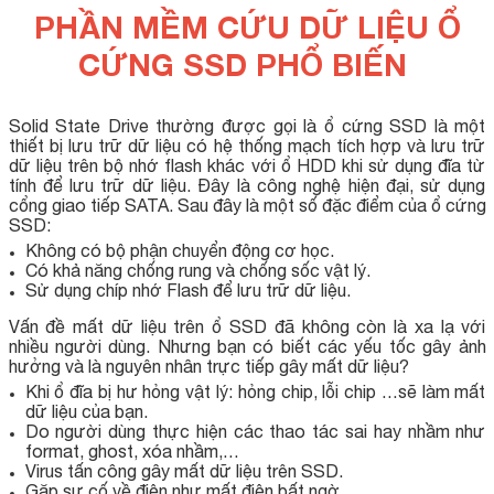
PHẦN MỀM CỨU DỮ LIỆU Ổ
CỨNG SSD PHỔ BIẾN
Solid State Drive thường được gọi là ổ cứng SSD là một
thiết bị lưu trữ dữ liệu có hệ thống mạch tích hợp và lưu trữ
dữ liệu trên bộ nhớ flash khác với ổ HDD khi sử dụng đĩa từ
tính để lưu trữ dữ liệu. Đây là công nghệ hiện đại, sử dụng
cổng giao tiếp SATA. Sau đây là một số đặc điểm của ổ cứng
SSD:
Không có bộ phận chuyển động cơ học.
Có khả năng chống rung và chống sốc vật lý.
Sử dụng chíp nhớ Flash để lưu trữ dữ liệu.
Vấn đề mất dữ liệu trên ổ SSD đã không còn là xa lạ với
nhiều người dùng. Nhưng bạn có biết các yếu tốc gây ảnh
hưởng và là nguyên nhân trực tiếp gây mất dữ liệu?
Khi ổ đĩa bị hư hỏng vật lý: hỏng chip, lỗi chip …sẽ làm mất
dữ liệu của bạn.
Do người dùng thực hiện các thao tác sai hay nhầm như
format, ghost, xóa nhầm,…
Virus tấn công gây mất dữ liệu trên SSD.
Gặp sự cố về điện như mất điện bất ngờ,…