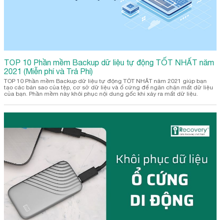
TOP 10 Phần mềm Backup dữ liệu tự động TỐT NHẤT năm
2021 (Miễn phí và Trả Phí)
TOP 10 Phần mềm Backup dữ liệu tự động TỐT NHẤT năm 2021 giúp bạn
tạo các bản sao của tệp, cơ sở dữ liệu và ổ cứng để ngăn chặn mất dữ liệu
của bạn. Phần mềm này khôi phục nội dung gốc khi xảy ra mất dữ liệu.