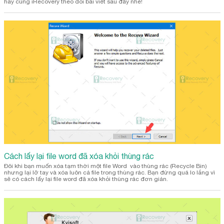
hãy cùng iRecovery theo dõi bài viết sau đây nhé!
Cách lấy lại file word đã xóa khỏi thùng rác
Đôi khi bạn muốn xóa tạm thời một file Word vào thùng rác (Recycle Bin)
nhưng lại lỡ tay và xóa luôn cả file trong thùng rác. Bạn đừng quá lo lắng vì
sẽ có cách lấy lại file word đã xóa khỏi thùng rác đơn giản.