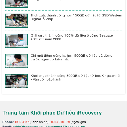
Trích xuất thành công hơn 150GB dữ liệu từ SSD Western
Digital lỗi chip
Giải cứu thành công 100% dữ liệu ổ cứng Seagate
40GB từ năm 2006
Chỉ một tiếng động lạ, hơn 500GB dữ liệu đã đứng
trước nguy cơ biến mất
Khôi phục thành công 300GB dữ liệu từ box Kingston lỗi
- Vẫn còn bảo hành
Trung tâm Khôi phục Dữ liệu iRecovery
Phone:
1900 4357
(Hành chính) -
0914 910 939
(Ngoài giờ)
Email:
cskh@irecovery.vn
-
khuongmt@irecovery.vn