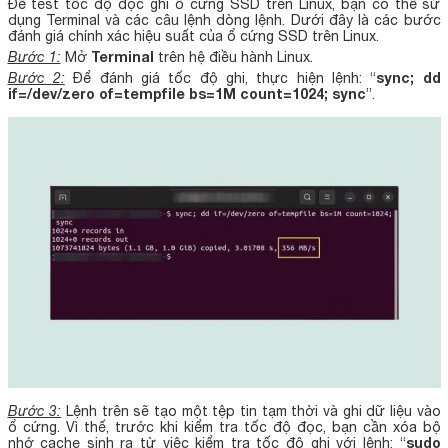
Để test tốc độ đọc ghi ổ cứng SSD trên Linux, bạn có thể sử
dụng Terminal và các câu lệnh dòng lệnh. Dưới đây là các bước
đánh giá chính xác hiệu suất của ổ cứng SSD trên Linux.
Terminal
Bước 1:
Mở
trên hệ điều hành Linux.
sync; dd
Bước 2:
Để đánh giá tốc độ ghi, thực hiện lệnh: “
if=/dev/zero of=tempfile bs=1M count=1024; sync
”.
Bước 3:
Lệnh trên sẽ tạo một tệp tin tạm thời và ghi dữ liệu vào
ổ cứng. Vì thế, trước khi kiểm tra tốc độ đọc, bạn cần xóa bộ
sudo
nhớ cache sinh ra từ việc kiểm tra tốc độ ghi với lệnh: “