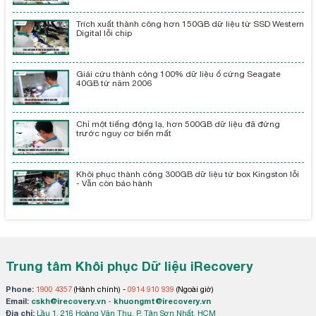
Trích xuất thành công hơn 150GB dữ liệu từ SSD Western
Digital lỗi chip
Giải cứu thành công 100% dữ liệu ổ cứng Seagate
40GB từ năm 2006
Chỉ một tiếng động lạ, hơn 500GB dữ liệu đã đứng
trước nguy cơ biến mất
Khôi phục thành công 300GB dữ liệu từ box Kingston lỗi
- Vẫn còn bảo hành
Trung tâm Khôi phục Dữ liệu iRecovery
Phone:
1900 4357
(Hành chính) -
0914 910 939
(Ngoài giờ)
Email:
cskh@irecovery.vn
-
khuongmt@irecovery.vn
Địa chỉ:
Lầu 1, 216 Hoàng Văn Thụ, P. Tân Sơn Nhất, HCM