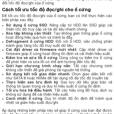
đổi tốc độ đọc/ghi của ổ cứng.
Cách tối ưu tốc độ đọc/ghi cho ổ cứng
Để tối ưu tốc độ đọc/ghi của ổ cứng, bạn có thể thực hiện các
biện pháp sau đây:
Sử dụng ổ cứng SSD
: Nâng cấp từ HDD lên SSD giúp cải
thiện tốc độ truy cập và tải dữ liệu nhanh chóng.
Xóa tệp không cần thiết
: Tạo không gian trống giúp ổ cứng
hoạt động hiệu quả hơn và tránh bị đầy.
Defragment ổ cứng HDD
: Đối với ổ HDD, việc chống phân
mảnh giúp tăng tốc độ truy xuất dữ liệu.
Cài đặt driver và firmware mới nhất
: Cập nhật driver và
firmware giúp ổ cứng hoạt động ổn định và cải thiện hiệu suất.
Kiểm tra và sửa lỗi ổ cứng
: Dùng công cụ kiểm tra ổ cứng
để phát hiện và sửa lỗi có thể ảnh hưởng đến tốc độ.
Giới hạn chương trình chạy nền
: Tắt các chương trình
không cần thiết để giải phóng tài nguyên hệ thống.
Sử dụng kết nối giao diện nhanh
: Chọn giao diện kết nối
như SATA III hoặc NVMe để tận dụng tối đa tốc độ truyền tải.
Thực hiện sao lưu định kỳ
: Sao lưu dữ liệu giúp bảo vệ
thông tin quan trọng và duy trì hiệu suất ổ cứng ổn định.
Tối ưu hóa hệ điều hành
: Tắt các hiệu ứng đồ họa, dịch vụ
không sử dụng để cải thiện hiệu suất.
Cách nhiệt ổ cứng
: Duy trì nhiệt độ ổn định để tránh quá
nhiệt và giảm hiệu suất đọc/ghi.
Áp dụng những biện pháp này sẽ giúp ổ cứng của bạn đạt được