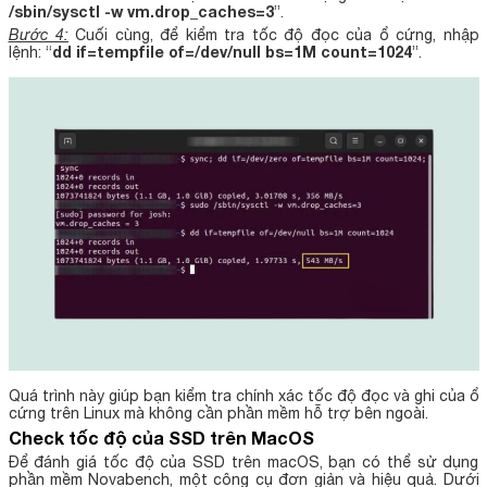
/sbin/sysctl -w vm.drop_caches=3
”.
Bước 4:
Cuối cùng, để kiểm tra tốc độ đọc của ổ cứng, nhập
dd if=tempfile of=/dev/null bs=1M count=1024
lệnh: “
”.
Quá trình này giúp bạn kiểm tra chính xác tốc độ đọc và ghi của ổ
cứng trên Linux mà không cần phần mềm hỗ trợ bên ngoài.
Check tốc độ của SSD trên MacOS
Để đánh giá tốc độ của SSD trên macOS, bạn có thể sử dụng
phần mềm Novabench, một công cụ đơn giản và hiệu quả. Dưới