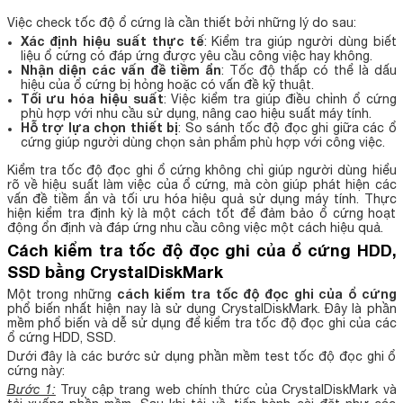
Việc check tốc độ ổ cứng là cần thiết bởi những lý do sau:
Xác định hiệu suất thực tế
: Kiểm tra giúp người dùng biết
liệu ổ cứng có đáp ứng được yêu cầu công việc hay không.
Nhận diện các vấn đề tiềm ẩn
: Tốc độ thấp có thể là dấu
hiệu của ổ cứng bị hỏng hoặc có vấn đề kỹ thuật.
Tối ưu hóa hiệu suất
: Việc kiểm tra giúp điều chỉnh ổ cứng
phù hợp với nhu cầu sử dụng, nâng cao hiệu suất máy tính.
Hỗ trợ lựa chọn thiết bị
: So sánh tốc độ đọc ghi giữa các ổ
cứng giúp người dùng chọn sản phẩm phù hợp với công việc.
Kiểm tra tốc độ đọc ghi ổ cứng không chỉ giúp người dùng hiểu
rõ về hiệu suất làm việc của ổ cứng, mà còn giúp phát hiện các
vấn đề tiềm ẩn và tối ưu hóa hiệu quả sử dụng máy tính. Thực
hiện kiểm tra định kỳ là một cách tốt để đảm bảo ổ cứng hoạt
động ổn định và đáp ứng nhu cầu công việc một cách hiệu quả.
Cách kiểm tra tốc độ đọc ghi của ổ cứng HDD,
SSD bằng CrystalDiskMark
cách kiểm tra tốc độ đọc ghi của ổ cứng
Một trong những
phổ biến nhất hiện nay là sử dụng CrystalDiskMark. Đây là phần
mềm phổ biến và dễ sử dụng để kiểm tra tốc độ đọc ghi của các
ổ cứng HDD, SSD.
Dưới đây là các bước sử dụng phần mềm test tốc độ đọc ghi ổ
cứng này:
Bước 1:
Truy cập trang web chính thức của CrystalDiskMark và