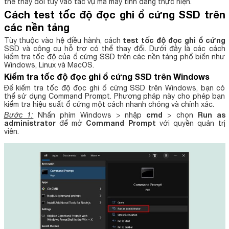
thể thay đổi tùy vào tác vụ mà máy tính đang thực hiện.
Cách test tốc độ đọc ghi ổ cứng SSD trên
các nền tảng
test tốc độ đọc ghi ổ cứng
Tùy thuộc vào hệ điều hành, cách
SSD và công cụ hỗ trợ có thể thay đổi. Dưới đây là các cách
kiểm tra tốc độ của ổ cứng SSD trên các nền tảng phổ biến như
Windows, Linux và MacOS.
Kiểm tra tốc độ đọc ghi ổ cứng SSD trên Windows
Để kiểm tra tốc độ đọc ghi ổ cứng SSD trên Windows, bạn có
thể sử dụng Command Prompt. Phương pháp này cho phép bạn
kiểm tra hiệu suất ổ cứng một cách nhanh chóng và chính xác.
cmd
Run as
Bước 1:
Nhấn phím Windows > nhập
> chọn
administrator
Command Prompt
để mở
với quyền quản trị
viên.