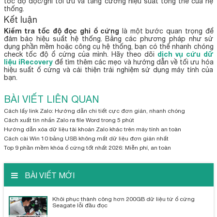
tốc độ đọc/ghi tối ưu và tăng cường hiệu suất tổng thể của hệ
thống.
Kết luận
Kiểm tra tốc độ đọc ghi ổ cứng
là một bước quan trọng để
đảm bảo hiệu suất hệ thống. Bằng các phương pháp như sử
dụng phần mềm hoặc công cụ hệ thống, bạn có thể nhanh chóng
dịch vụ cứu dữ
check tốc độ ổ cứng của mình. Hãy theo dõi
liệu iRecovery
để tìm thêm các mẹo và hướng dẫn về tối ưu hóa
hiệu suất ổ cứng và cải thiện trải nghiệm sử dụng máy tính của
bạn.
BÀI VIẾT LIÊN QUAN
Cách lấy link Zalo: Hướng dẫn chi tiết cực đơn giản, nhanh chóng
Cách xuất tin nhắn Zalo ra file Word trong 5 phút
Hướng dẫn xóa dữ liệu tài khoản Zalo khác trên máy tính an toàn
Cách cài Win 10 bằng USB không mất dữ liệu đơn giản nhất
Top 9 phần mềm khóa ổ cứng tốt nhất 2026: Miễn phí, an toàn
BÀI VIẾT MỚI
Khôi phục thành công hơn 200GB dữ liệu từ ổ cứng
Seagate lỗi đầu đọc