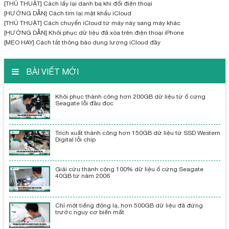
[THỦ THUẬT] Cách lấy lại danh bạ khi đổi điện thoại
[HƯỚNG DẪN] Cách tìm lại mật khẩu iCloud
[THỦ THUẬT] Cách chuyển iCloud từ máy này sang máy khác
[HƯỚNG DẪN] Khôi phục dữ liệu đã xóa trên điện thoại iPhone
[MẸO HAY] Cách tắt thông báo dung lượng iCloud đầy
BÀI VIẾT MỚI
Khôi phục thành công hơn 200GB dữ liệu từ ổ cứng
Seagate lỗi đầu đọc
Trích xuất thành công hơn 150GB dữ liệu từ SSD Western
Digital lỗi chip
Giải cứu thành công 100% dữ liệu ổ cứng Seagate
40GB từ năm 2006
Chỉ một tiếng động lạ, hơn 500GB dữ liệu đã đứng
trước nguy cơ biến mất