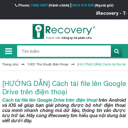
Phone:
1900 4357
(Hành chính)
0914 910 939
(Ngoài giờ)
iRecovery - Trung t
Trang chủ
1001 Thủ thuật điện thoại
[HƯỚNG DẪN] Cách tải file lên 
[HƯỚNG DẪN] Cách tải file lên Google
Drive trên điện thoại
Cách tải file lên Google Drive trên điện thoại
trên Android
và iOS sẽ giúp bạn giải phóng được bộ nhớ điện thoại
của mình nhanh chóng mà dữ liệu, thông tin vẫn được
lưu trữ lại. Hãy cùng iRecovery tìm hiểu qua nội dung bài
viết dưới đây.