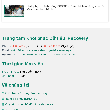
Khôi phục thành công 300GB dữ liệu từ box Kingston lỗi
- Vẫn còn bảo hành
Trung tâm Khôi phục Dữ liệu iRecovery
Phone:
1900 4357
(Hành chính) -
0914 910 939
(Ngoài giờ)
Email:
cskh@irecovery.vn
-
khuongmt@irecovery.vn
Địa chỉ:
Lầu 1, 216 Hoàng Văn Thụ, P. Tân Sơn Nhất, HCM
Thời gian làm việc
8h00 - 17h30:
Thứ 2 đến Thứ 7
Chủ nhật:
Nghỉ
Về chúng tôi
Giới thiệu về Trung tâm iRecovery
Bảng giá phục hồi dữ liệu
Quy trình phục hồi dữ liệu khách ở xa