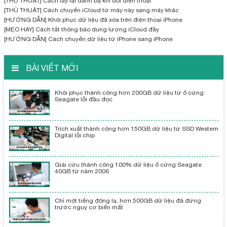
[THỦ THUẬT] Cách lấy lại danh bạ khi đổi điện thoại
[THỦ THUẬT] Cách chuyển iCloud từ máy này sang máy khác
[HƯỚNG DẪN] Khôi phục dữ liệu đã xóa trên điện thoại iPhone
[MẸO HAY] Cách tắt thông báo dung lượng iCloud đầy
[HƯỚNG DẪN] Cách chuyển dữ liệu từ iPhone sang iPhone
BÀI VIẾT MỚI
Khôi phục thành công hơn 200GB dữ liệu từ ổ cứng
Seagate lỗi đầu đọc
Trích xuất thành công hơn 150GB dữ liệu từ SSD Western
Digital lỗi chip
Giải cứu thành công 100% dữ liệu ổ cứng Seagate
40GB từ năm 2006
Chỉ một tiếng động lạ, hơn 500GB dữ liệu đã đứng
trước nguy cơ biến mất