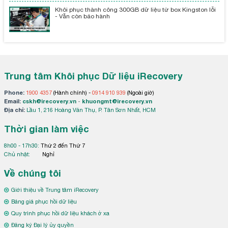
Khôi phục thành công 300GB dữ liệu từ box Kingston lỗi
- Vẫn còn bảo hành
Trung tâm Khôi phục Dữ liệu iRecovery
Phone:
1900 4357
(Hành chính) -
0914 910 939
(Ngoài giờ)
Email:
cskh@irecovery.vn
-
khuongmt@irecovery.vn
Địa chỉ:
Lầu 1, 216 Hoàng Văn Thụ, P. Tân Sơn Nhất, HCM
Thời gian làm việc
8h00 - 17h30:
Thứ 2 đến Thứ 7
Chủ nhật:
Nghỉ
Về chúng tôi
Giới thiệu về Trung tâm iRecovery
Bảng giá phục hồi dữ liệu
Quy trình phục hồi dữ liệu khách ở xa
Đăng ký Đại lý ủy quyền