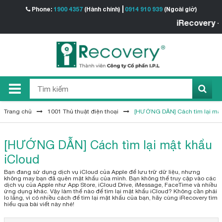
Phone:
1900 4357
(Hành chính)
0914 910 939
(Ngoài giờ)
iRecovery - Trung 
Trang chủ
1001 Thủ thuật điện thoại
[HƯỚNG DẪN] Cách tìm lại mật
[HƯỚNG DẪN] Cách tìm lại mật khẩu
iCloud
Bạn đang sử dụng dịch vụ iCloud của Apple để lưu trữ dữ liệu, nhưng
không may bạn đã quên mật khẩu của mình. Bạn không thể truy cập vào các
dịch vụ của Apple như App Store, iCloud Drive, iMessage, FaceTime và nhiều
ứng dụng khác. Vậy làm thế nào để tìm lại mật khẩu iCloud? Không cần phải
lo lắng, vì có nhiều cách để tìm lại mật khẩu của bạn, hãy cùng iRecovery tìm
hiểu qua bài viết này nhé!