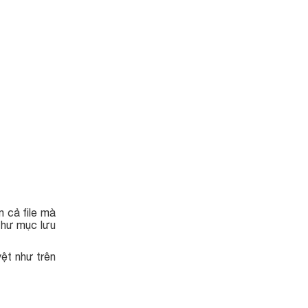
m cả file mà
 thư mục lưu
yệt như trên