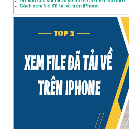
Dữ liệu sau khi tải về sẽ được lưu trữ tại đâu?
Cách xem file đã tải về trên iPhone