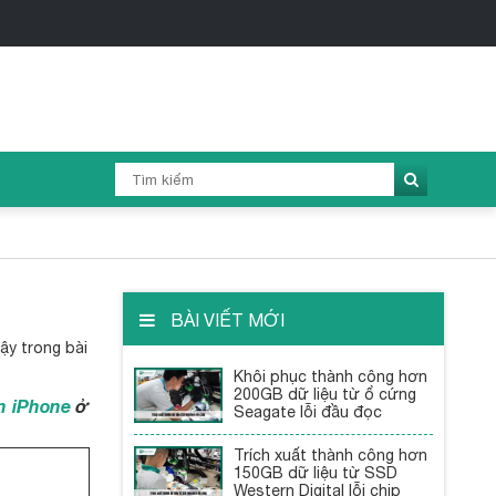
iRecov
BÀI VIẾT MỚI
Vậy trong bài
Khôi phục thành công hơn
200GB dữ liệu từ ổ cứng
ên iPhone
ở
Seagate lỗi đầu đọc
Trích xuất thành công hơn
150GB dữ liệu từ SSD
Western Digital lỗi chip