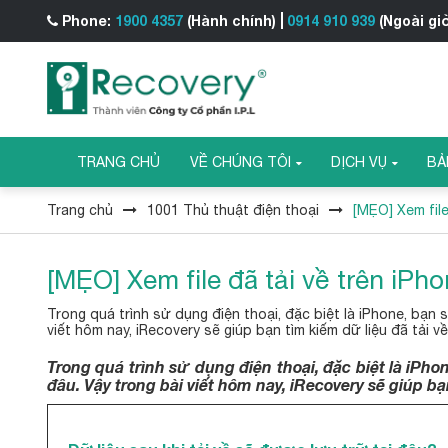
Phone:
1900 4357
(Hành chính)
0914 910 939
(Ngoài gi
TRANG CHỦ
VỀ CHÚNG TÔI
DỊCH VỤ
BẢ
Trang chủ
1001 Thủ thuật điện thoại
[MẸO] Xem file
[MẸO] Xem file đã tải về trên iPh
Trong quá trình sử dụng điện thoại, đặc biệt là iPhone, bạn s
viết hôm nay, iRecovery sẽ giúp bạn tìm kiếm dữ liệu đã tải v
Trong quá trình sử dụng điện thoại, đặc biệt là iPho
đâu. Vậy trong bài viết hôm nay, iRecovery sẽ giúp bạ