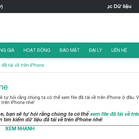
ờ)
NG GIÁ
HOẠT ĐỘNG
BẢO MẬT
ĐẠI LÝ
LIÊN HỆ
 đã tải về trên iPhone
one
ẽ tự hỏi rằng chúng ta có thể xem file đã tải về trên iPhone ở đâu. 
ề trên iPhone nhé!
ne, bạn sẽ tự hỏi rằng chúng ta có thể
xem file đã tải về tr
n tìm kiếm dữ liệu đã tải về trên iPhone nhé
!
XEM NHANH