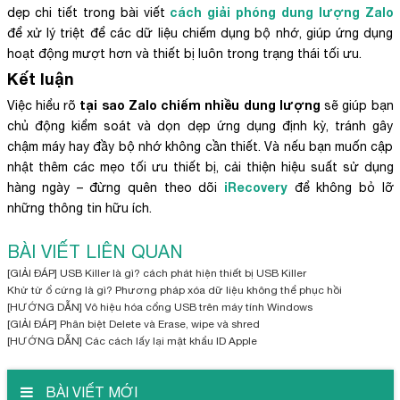
cách giải phóng dung lượng Zalo
dẹp chi tiết trong bài viết
để xử lý triệt để các dữ liệu chiếm dụng bộ nhớ, giúp ứng dụng
hoạt động mượt hơn và thiết bị luôn trong trạng thái tối ưu.
Kết luận
tại sao Zalo chiếm nhiều dung lượng
Việc hiểu rõ
sẽ giúp bạn
chủ động kiểm soát và dọn dẹp ứng dụng định kỳ, tránh gây
chậm máy hay đầy bộ nhớ không cần thiết. Và nếu bạn muốn cập
nhật thêm các mẹo tối ưu thiết bị, cải thiện hiệu suất sử dụng
iRecovery
hàng ngày – đừng quên theo dõi
để không bỏ lỡ
những thông tin hữu ích.
BÀI VIẾT LIÊN QUAN
[GIẢI ĐÁP] USB Killer là gì? cách phát hiện thiết bị USB Killer
Khử từ ổ cứng là gì? Phương pháp xóa dữ liệu không thể phục hồi
[HƯỚNG DẪN] Vô hiệu hóa cổng USB trên máy tính Windows
[GIẢI ĐÁP] Phân biệt Delete và Erase, wipe và shred
[HƯỚNG DẪN] Các cách lấy lại mật khẩu ID Apple
BÀI VIẾT MỚI