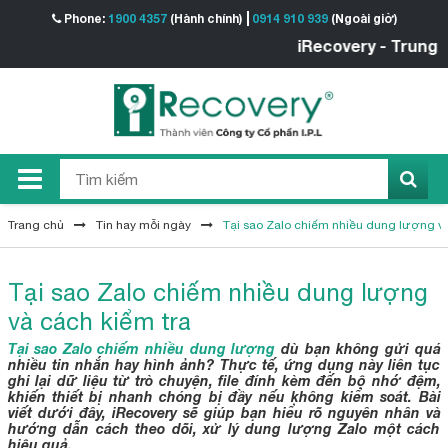
Phone:
1900 4357
(Hành chính)
0914 910 939
(Ngoài giờ)
iRecovery - Trung tâm 
Trang chủ
Tin hay mỗi ngày
Tại sao Zalo chiếm nhiều dung lượng và
Tại sao Zalo chiếm nhiều dung lượng
và cách kiểm tra
Tại sao Zalo chiếm nhiều dung lượng
dù bạn không gửi quá
nhiều tin nhắn hay hình ảnh? Thực tế, ứng dụng này liên tục
ghi lại dữ liệu từ trò chuyện, file đính kèm đến bộ nhớ đệm,
khiến thiết bị nhanh chóng bị đầy nếu không kiểm soát. Bài
viết dưới đây, iRecovery sẽ giúp bạn hiểu rõ nguyên nhân và
hướng dẫn cách theo dõi, xử lý dung lượng Zalo một cách
hiệu quả.