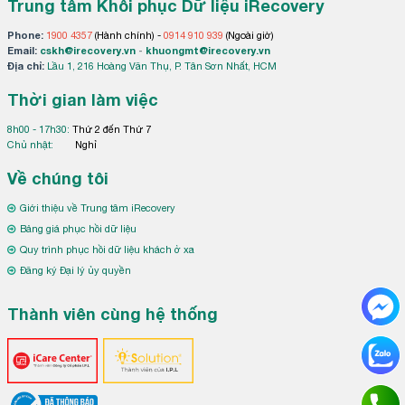
Trung tâm Khôi phục Dữ liệu iRecovery
Phone:
1900 4357
(Hành chính) -
0914 910 939
(Ngoài giờ)
Email:
cskh@irecovery.vn
-
khuongmt@irecovery.vn
Địa chỉ:
Lầu 1, 216 Hoàng Văn Thụ, P. Tân Sơn Nhất, HCM
Thời gian làm việc
8h00 - 17h30:
Thứ 2 đến Thứ 7
Chủ nhật:
Nghỉ
Về chúng tôi
Giới thiệu về Trung tâm iRecovery
Bảng giá phục hồi dữ liệu
Quy trình phục hồi dữ liệu khách ở xa
Đăng ký Đại lý ủy quyền
Thành viên cùng hệ thống