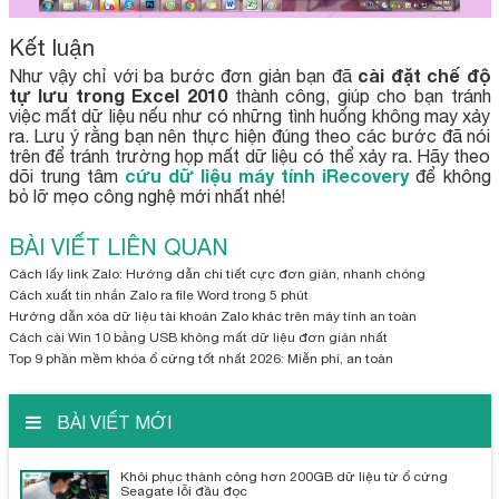
Kết luận
cài đặt chế độ
Như vậy chỉ với ba bước đơn giản bạn đã
tự lưu trong Excel 2010
thành công, giúp cho bạn tránh
việc mất dữ liệu nếu như có những tình huống không may xảy
ra. Lưu ý rằng bạn nên thực hiện đúng theo các bước đã nói
trên để tránh trường họp mất dữ liệu có thể xảy ra. Hãy theo
cứu dữ liệu máy tính iRecovery
dõi trung tâm
để không
bỏ lỡ mẹo công nghệ mới nhất nhé!
BÀI VIẾT LIÊN QUAN
Cách lấy link Zalo: Hướng dẫn chi tiết cực đơn giản, nhanh chóng
Cách xuất tin nhắn Zalo ra file Word trong 5 phút
Hướng dẫn xóa dữ liệu tài khoản Zalo khác trên máy tính an toàn
Cách cài Win 10 bằng USB không mất dữ liệu đơn giản nhất
Top 9 phần mềm khóa ổ cứng tốt nhất 2026: Miễn phí, an toàn
BÀI VIẾT MỚI
Khôi phục thành công hơn 200GB dữ liệu từ ổ cứng
Seagate lỗi đầu đọc