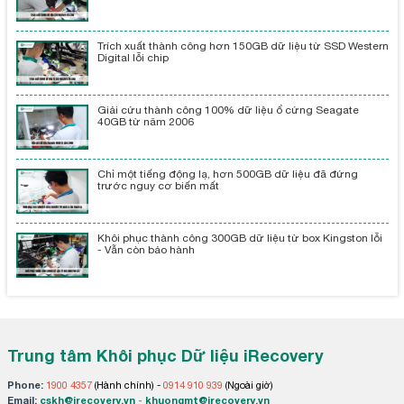
Trích xuất thành công hơn 150GB dữ liệu từ SSD Western
Digital lỗi chip
Giải cứu thành công 100% dữ liệu ổ cứng Seagate
40GB từ năm 2006
Chỉ một tiếng động lạ, hơn 500GB dữ liệu đã đứng
trước nguy cơ biến mất
Khôi phục thành công 300GB dữ liệu từ box Kingston lỗi
- Vẫn còn bảo hành
Trung tâm Khôi phục Dữ liệu iRecovery
Phone:
1900 4357
(Hành chính) -
0914 910 939
(Ngoài giờ)
Email:
cskh@irecovery.vn
-
khuongmt@irecovery.vn