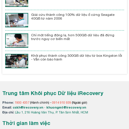
Giải cứu thành công 100% dữ liệu ổ cứng Seagate
40GB từ năm 2006
Chỉ một tiếng động lạ, hơn 500GB dữ liệu đã đứng
trước nguy cơ biến mất
Khôi phục thành công 300GB dữ liệu từ box Kingston lỗi
- Vẫn còn bảo hành
Trung tâm Khôi phục Dữ liệu iRecovery
Phone:
1900 4357
(Hành chính) -
0914 910 939
(Ngoài giờ)
Email:
cskh@irecovery.vn
-
khuongmt@irecovery.vn
Địa chỉ:
Lầu 1, 216 Hoàng Văn Thụ, P. Tân Sơn Nhất, HCM
Thời gian làm việc