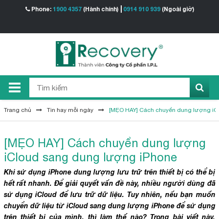
Phone:
1900 4357
(Hành chính)
0914 910 939
(Ngoài giờ)
iRec
Trang chủ
Tin hay mỗi ngày
[MẸO HAY] Cách chuyển dung lượng iC
[MẸO HAY] Cách chuyển dung lượng
iCloud sang dung lượng iPhone
Khi sử dụng iPhone dung lượng lưu trữ trên thiết bị có thể bị
hết rất nhanh. Để giải quyết vấn đề này, nhiều người dùng đã
sử dụng iCloud để lưu trữ dữ liệu. Tuy nhiên, nếu bạn muốn
chuyển dữ liệu từ iCloud sang dung lượng iPhone để sử dụng
trên thiết bị của mình, thì làm thế nào? Trong bài viết này,