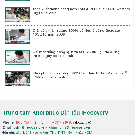
Trích xuất thành công hơn 150GB dữ liệu từ SSD Western
Digital lỗi chip
Giải cứu thành công 100% dữ liệu ổ cứng Seagate
40GB từ năm 2006
Chỉ một tiếng động lạ, hơn 500GB dữ liệu đã đứng
trước nguy cơ biến mất
Khôi phục thành công 300GB dữ liệu từ box Kingston lỗi
- Vẫn còn bảo hành
Trung tâm Khôi phục Dữ liệu iRecovery
Phone:
1900 4357
(Hành chính) -
0914 910 939
(Ngoài giờ)
Email:
cskh@irecovery.vn
-
khuongmt@irecovery.vn
Địa chỉ:
Lầu 1, 216 Hoàng Văn Thụ, P. Tân Sơn Nhất, HCM