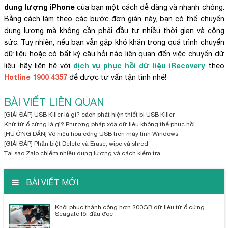
dung lượng iPhone
của bạn một cách dễ dàng và nhanh chóng.
Bằng cách làm theo các bước đơn giản này, bạn có thể chuyển
dung lượng mà không cần phải đầu tư nhiều thời gian và công
sức. Tuy nhiên, nếu bạn vẫn gặp khó khăn trong quá trình chuyển
dữ liệu hoặc có bất kỳ câu hỏi nào liên quan đến việc chuyển dữ
dịch vụ phục hồi dữ liệu iRecovery
liệu, hãy liên hệ với
theo
Hotline 1900 4357
để được tư vấn tận tình nhé!
BÀI VIẾT LIÊN QUAN
[GIẢI ĐÁP] USB Killer là gì? cách phát hiện thiết bị USB Killer
Khử từ ổ cứng là gì? Phương pháp xóa dữ liệu không thể phục hồi
[HƯỚNG DẪN] Vô hiệu hóa cổng USB trên máy tính Windows
[GIẢI ĐÁP] Phân biệt Delete và Erase, wipe và shred
Tại sao Zalo chiếm nhiều dung lượng và cách kiểm tra
BÀI VIẾT MỚI
Khôi phục thành công hơn 200GB dữ liệu từ ổ cứng
Seagate lỗi đầu đọc