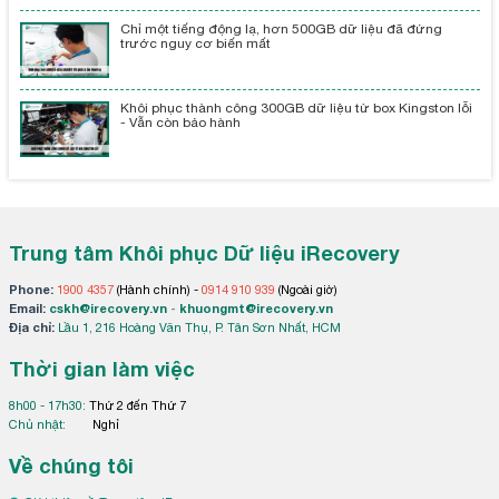
Chỉ một tiếng động lạ, hơn 500GB dữ liệu đã đứng
trước nguy cơ biến mất
Khôi phục thành công 300GB dữ liệu từ box Kingston lỗi
- Vẫn còn bảo hành
Trung tâm Khôi phục Dữ liệu iRecovery
Phone:
1900 4357
(Hành chính) -
0914 910 939
(Ngoài giờ)
Email:
cskh@irecovery.vn
-
khuongmt@irecovery.vn
Địa chỉ:
Lầu 1, 216 Hoàng Văn Thụ, P. Tân Sơn Nhất, HCM
Thời gian làm việc
8h00 - 17h30:
Thứ 2 đến Thứ 7
Chủ nhật:
Nghỉ
Về chúng tôi