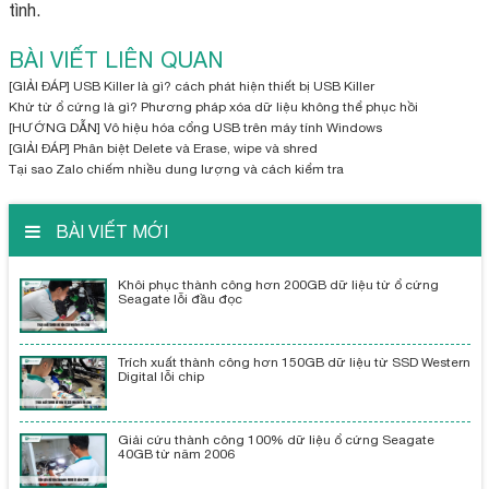
tình.
BÀI VIẾT LIÊN QUAN
[GIẢI ĐÁP] USB Killer là gì? cách phát hiện thiết bị USB Killer
Khử từ ổ cứng là gì? Phương pháp xóa dữ liệu không thể phục hồi
[HƯỚNG DẪN] Vô hiệu hóa cổng USB trên máy tính Windows
[GIẢI ĐÁP] Phân biệt Delete và Erase, wipe và shred
Tại sao Zalo chiếm nhiều dung lượng và cách kiểm tra
BÀI VIẾT MỚI
Khôi phục thành công hơn 200GB dữ liệu từ ổ cứng
Seagate lỗi đầu đọc
Trích xuất thành công hơn 150GB dữ liệu từ SSD Western
Digital lỗi chip
Giải cứu thành công 100% dữ liệu ổ cứng Seagate
40GB từ năm 2006