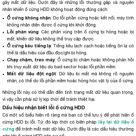
gây mất dữ liệu. Dưới đây là những lỗi thường gặp và nguyên
nhân khiến ổ cứng HDD không hoạt động đúng cách:
Ổ cứng không nhận
: Do lỗi phần cứng hoặc kết nối, máy tính
không nhận diện được ổ cứng khi khởi động.
Lỗi phân vùng
: Các phân vùng trên ổ cứng bị hỏng hoặc bị
mất, khiến dữ liệu không thể truy cập được.
Ổ cứng kêu tiếng lạ
: Tiếng kêu lạch cạch hoặc tiếng ồn lạ có
thể là dấu hiệu của đầu đọc/ghi bị hỏng.
Chạy chậm, treo máy
: Ổ cứng bị chậm hoặc không phản hồi
khi truy xuất dữ liệu do bad sector hoặc lỗi phần mềm.
Mất dữ liệu đột ngột
: Dữ liệu bị mất mà không rõ nguyên
nhân, có thể do lỗi phần mềm hoặc hỏng hóc vật lý của ổ cứng.
Những lỗi này có thể dẫn đến tình trạng mất dữ liệu quan trọng,
vì vậy cần phải xử lý kịp thời để tránh thiệt hại.
Dấu hiệu nhận biết lỗi ổ cứng HDD
Có một số biểu hiện rõ ràng mà bạn có thể lưu ý để phát hiện ổ
lấy lại dữ liệu ổ
cứng HDD bị lỗi. Từ đó kịp thời có biện pháp
cứng
để tránh mất mát dữ liệu. Dưới đây là các dấu hiệu thường
gặp khi ổ cứng HDD gặp sự cố: