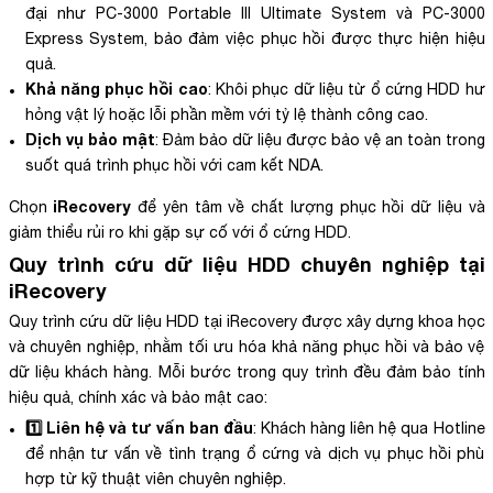
đại như PC-3000 Portable III Ultimate System và PC-3000
Express System, bảo đảm việc phục hồi được thực hiện hiệu
quả.
Khả năng phục hồi cao
: Khôi phục dữ liệu từ ổ cứng HDD hư
hỏng vật lý hoặc lỗi phần mềm với tỷ lệ thành công cao.
Dịch vụ bảo mật
: Đảm bảo dữ liệu được bảo vệ an toàn trong
suốt quá trình phục hồi với cam kết NDA.
iRecovery
Chọn
để yên tâm về chất lượng phục hồi dữ liệu và
giảm thiểu rủi ro khi gặp sự cố với ổ cứng HDD.
Quy trình cứu dữ liệu HDD chuyên nghiệp tại
iRecovery
Quy trình cứu dữ liệu HDD tại iRecovery được xây dựng khoa học
và chuyên nghiệp, nhằm tối ưu hóa khả năng phục hồi và bảo vệ
dữ liệu khách hàng. Mỗi bước trong quy trình đều đảm bảo tính
hiệu quả, chính xác và bảo mật cao:
1️⃣ Liên hệ và tư vấn ban đầu
: Khách hàng liên hệ qua Hotline
để nhận tư vấn về tình trạng ổ cứng và dịch vụ phục hồi phù
hợp từ kỹ thuật viên chuyên nghiệp.