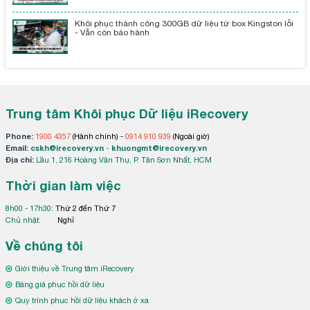
Khôi phục thành công 300GB dữ liệu từ box Kingston lỗi
- Vẫn còn bảo hành
Trung tâm Khôi phục Dữ liệu iRecovery
Phone:
1900 4357
(Hành chính) -
0914 910 939
(Ngoài giờ)
Email:
cskh@irecovery.vn
-
khuongmt@irecovery.vn
Địa chỉ:
Lầu 1, 216 Hoàng Văn Thụ, P. Tân Sơn Nhất, HCM
Thời gian làm việc
8h00 - 17h30:
Thứ 2 đến Thứ 7
Chủ nhật:
Nghỉ
Về chúng tôi
Giới thiệu về Trung tâm iRecovery
Bảng giá phục hồi dữ liệu
Quy trình phục hồi dữ liệu khách ở xa