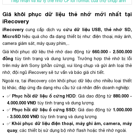
Tiếp nhận và xử lý thẻ nhớ CF lỗi format của thợ chụp ảnh
Giá khôi phục dữ liệu thẻ nhớ mới nhất tại
iRecovery
iRecovery
cứu dữ liệu USB, thẻ nhớ SD,
cung cấp dịch vụ
MicroSD
hiệu quả cho đa dạng thiết bị như: điện thoại, máy ảnh,
camera giám sát, máy quay phim,...
660.000 - 2.500.000
Giá khôi phục dữ liệu thẻ nhớ dao động từ
đồng
tùy tình trạng và dung lượng. Trường hợp thẻ nhớ bị lỗi
trên máy ảnh Sony (phần cứng), vui lòng chụp và gửi ảnh loại thẻ
nhớ, đội ngũ iRecovery sẽ tư vấn và báo giá chi tiết.
Ngoài ra, tại iRecovery còn khôi phục dữ liệu cho nhiều loại thiết
bị khác, đáp ứng đa dạng nhu cầu từ cá nhân đến doanh nghiệp:
Phục hồi dữ liệu ổ cứng HDD
880.000 -
✅
: Giá dao động từ
4.000.000 VNĐ
tùy tình trạng và dung lượng.
Phục hồi dữ liệu ổ cứng SSD:
1.000.000
✅
Giá dao động từ
- 3.500.000 VNĐ
tùy tình trạng và dung lượng.
Khôi phục dữ liệu điện thoại, máy ghi âm, camera, máy
✅
quay
, các thiết bị sử dụng bộ nhớ flash hoặc thẻ nhớ ngoài.