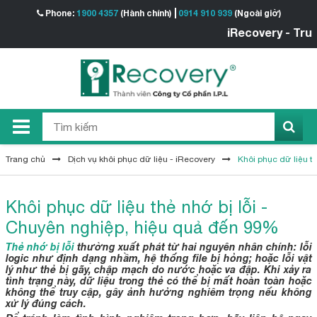
Phone:
1900 4357
(Hành chính)
0914 910 939
(Ngoài giờ)
iRecovery - Trung tâm Khôi p
Trang chủ
Dịch vụ khôi phục dữ liệu - iRecovery
Khôi phục dữ liệu t
Khôi phục dữ liệu thẻ nhớ bị lỗi -
Chuyên nghiệp, hiệu quả đến 99%
Thẻ nhớ bị lỗi
thường xuất phát từ hai nguyên nhân chính: lỗi
logic như định dạng nhầm, hệ thống file bị hỏng; hoặc lỗi vật
lý như thẻ bị gãy, chập mạch do nước hoặc va đập. Khi xảy ra
tình trạng này, dữ liệu trong thẻ có thể bị mất hoàn toàn hoặc
không thể truy cập, gây ảnh hưởng nghiêm trọng nếu không
xử lý đúng cách.