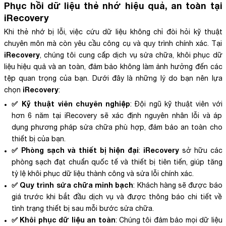
Phục hồi dữ liệu thẻ nhớ hiệu quả, an toàn tại
iRecovery
Khi thẻ nhớ bị lỗi, việc cứu dữ liệu không chỉ đòi hỏi kỹ thuật
chuyên môn mà còn yêu cầu công cụ và quy trình chính xác. Tại
iRecovery
, chúng tôi cung cấp dịch vụ sửa chữa, khôi phục dữ
liệu hiệu quả và an toàn, đảm bảo không làm ảnh hưởng đến các
tệp quan trọng của bạn. Dưới đây là những lý do bạn nên lựa
iRecovery
chọn
:
✅ Kỹ thuật viên chuyên nghiệp
: Đội ngũ kỹ thuật viên với
hơn 6 năm tại iRecovery sẽ xác định nguyên nhân lỗi và áp
dụng phương pháp sửa chữa phù hợp, đảm bảo an toàn cho
thiết bị của bạn.
✅ Phòng sạch và thiết bị hiện đại
iRecovery
:
sở hữu các
phòng sạch đạt chuẩn quốc tế và thiết bị tiên tiến, giúp tăng
tỷ lệ khôi phục dữ liệu thành công và sửa lỗi chính xác.
✅ Quy trình sửa chữa minh bạch
: Khách hàng sẽ được báo
giá trước khi bắt đầu dịch vụ và được thông báo chi tiết về
tình trạng thiết bị sau mỗi bước sửa chữa.
✅ Khôi phục dữ liệu an toàn
: Chúng tôi đảm bảo mọi dữ liệu