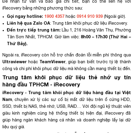
Để nhận tư vấn và báo giá chi tiết, bạn có thể liên hệ với
iRecovery bằng những phương thức sau:
Gọi ngay hotline:
1900 4357
0914 910 939
hoặc
(Ngoài giờ).
Liên hệ qua Zalo OA
:
Trung tâm khôi phục dữ liệu iRecovery
.
Đến trực tiếp trung tâm:
Lầu 1, 216 Hoàng Văn Thụ, Phường
8h00 – 17h30 (Thứ Hai –
Tân Sơn Nhất, TPHCM
.
Giờ làm việc:
Thứ Bảy).
Ngoài ra, iRecovery còn hỗ trợ chẩn đoán lỗi miễn phí thông qua
Ultraviewer
TeamViewer
hoặc
, giúp bạn biết trước tỷ lệ thành
công và chi phí khôi phục dữ liệu mà không cần mang thiết bị đến.
Trung tâm khôi phục dữ liệu thẻ nhớ uy tín
hàng đầu TPHCM - iRecovery
iRecovery - Trung tâm khôi phục dữ liệu hàng đầu tại Việt
Nam
, chuyên xử lý các sự cố bị mất dữ liệu trên ổ cứng HDD,
SSD, thiết bị NAS, thẻ nhớ, USB, RAID… Với đội ngũ kỹ thuật viên
giàu kinh nghiệm cùng hệ thống thiết bị hiện đại, iRecovery đã
giúp hàng ngàn khách hàng cá nhân và doanh nghiệp lấy lại dữ
liệu quý giá.