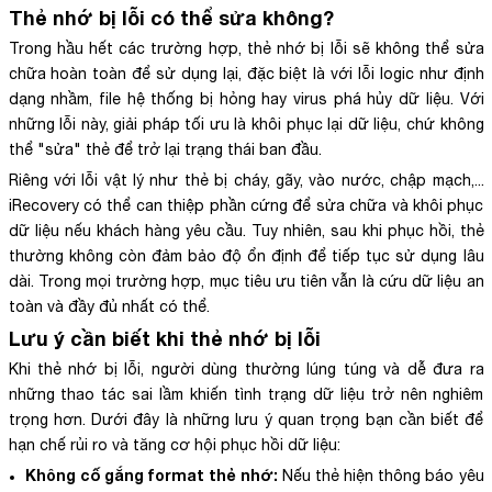
Thẻ nhớ bị lỗi có thể sửa không?
Trong hầu hết các trường hợp, thẻ nhớ bị lỗi sẽ không thể sửa
chữa hoàn toàn để sử dụng lại, đặc biệt là với lỗi logic như định
dạng nhầm, file hệ thống bị hỏng hay virus phá hủy dữ liệu. Với
những lỗi này, giải pháp tối ưu là khôi phục lại dữ liệu, chứ không
thể "sửa" thẻ để trở lại trạng thái ban đầu.
Riêng với lỗi vật lý như thẻ bị cháy, gãy, vào nước, chập mạch,...
iRecovery có thể can thiệp phần cứng để sửa chữa và khôi phục
dữ liệu nếu khách hàng yêu cầu. Tuy nhiên, sau khi phục hồi, thẻ
thường không còn đảm bảo độ ổn định để tiếp tục sử dụng lâu
dài. Trong mọi trường hợp, mục tiêu ưu tiên vẫn là cứu dữ liệu an
toàn và đầy đủ nhất có thể.
Lưu ý cần biết khi thẻ nhớ bị lỗi
Khi thẻ nhớ bị lỗi, người dùng thường lúng túng và dễ đưa ra
những thao tác sai lầm khiến tình trạng dữ liệu trở nên nghiêm
trọng hơn. Dưới đây là những lưu ý quan trọng bạn cần biết để
hạn chế rủi ro và tăng cơ hội phục hồi dữ liệu:
Không cố gắng format thẻ nhớ:
Nếu thẻ hiện thông báo yêu