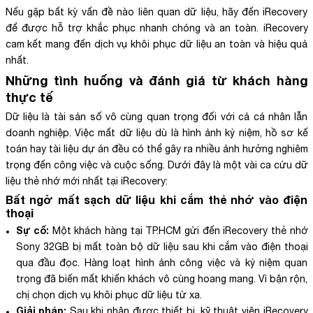
Nếu gặp bất kỳ vấn đề nào liên quan dữ liệu, hãy đến iRecovery
để được hỗ trợ khắc phục nhanh chóng và an toàn. iRecovery
cam kết mang đến dịch vụ khôi phục dữ liệu an toàn và hiệu quả
nhất.
Những tình huống và đánh giá từ khách hàng
thực tế
Dữ liệu là tài sản số vô cùng quan trọng đối với cả cá nhân lẫn
doanh nghiệp. Việc mất dữ liệu dù là hình ảnh kỷ niệm, hồ sơ kế
toán hay tài liệu dự án đều có thể gây ra nhiều ảnh hưởng nghiêm
trọng đến công việc và cuộc sống. Dưới đây là một vài ca cứu dữ
liệu thẻ nhớ mới nhất tại iRecovery:
Bất ngờ mất sạch dữ liệu khi cắm thẻ nhớ vào điện
thoại
Sự cố:
Một khách hàng tại TP.HCM gửi đến iRecovery thẻ nhớ
Sony 32GB bị mất toàn bộ dữ liệu sau khi cắm vào điện thoại
qua đầu đọc. Hàng loạt hình ảnh công việc và kỷ niệm quan
trọng đã biến mất khiến khách vô cùng hoang mang. Vì bận rộn,
chị chọn dịch vụ khôi phục dữ liệu từ xa.
Giải pháp:
Sau khi nhận được thiết bị, kỹ thuật viên iRecovery