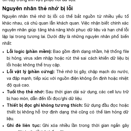
Nguyên nhân thẻ nhớ bị lỗi
Nguyên nhân thẻ nhớ bị lỗi có thể bắt nguồn từ nhiều yếu tố
khác nhau, cả chủ quan lẫn khách quan. Việc nhận biết chính xác
nguyên nhân giúp tăng khả năng khôi phục dữ liệu và hạn chế lỗi
lặp lại trong tương lai. Dưới đây là những nguyên nhân phổ biến
nhất:
Lỗi logic (phần mềm):
Bao gồm định dạng nhầm, hệ thống file
bị hỏng, virus xâm nhập hoặc rút thẻ sai cách khiến dữ liệu bị
lỗi hoặc không thể truy cập.
Lỗi vật lý (phần cứng):
Thẻ nhớ bị gãy, chập mạch do nước,
va đập mạnh, tiếp xúc với nguồn điện không ổn định hoặc nhiệt
độ quá cao.
Tuổi thọ thẻ nhớ:
Sau thời gian dài sử dụng, các cell lưu trữ
bị hao mòn, dẫn đến lỗi đọc/ghi dữ liệu.
Thiết bị đọc ghi không tương thích:
Sử dụng đầu đọc hoặc
thiết bị không hỗ trợ định dạng thẻ cũng có thể làm hỏng dữ
liệu.
Ghi đè liên tục:
Ghi xóa nhiều lần trong thời gian ngắn gây