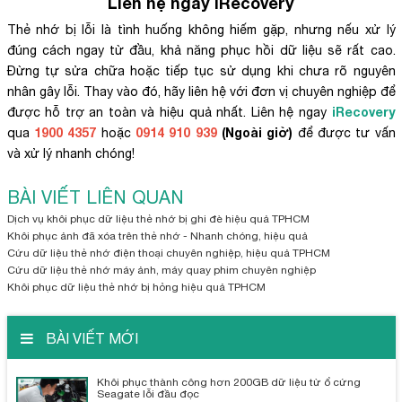
Liên hệ ngay iRecovery
Thẻ nhớ bị lỗi là tình huống không hiếm gặp, nhưng nếu xử lý
đúng cách ngay từ đầu, khả năng phục hồi dữ liệu sẽ rất cao.
Đừng tự sửa chữa hoặc tiếp tục sử dụng khi chưa rõ nguyên
nhân gây lỗi. Thay vào đó, hãy liên hệ với đơn vị chuyên nghiệp để
iRecovery
được hỗ trợ an toàn và hiệu quả nhất. Liên hệ ngay
1900 4357
0914 910 939
(Ngoài giờ)
qua
hoặc
để được tư vấn
và xử lý nhanh chóng!
BÀI VIẾT LIÊN QUAN
Dịch vụ khôi phục dữ liệu thẻ nhớ bị ghi đè hiệu quả TPHCM
Khôi phục ảnh đã xóa trên thẻ nhớ - Nhanh chóng, hiệu quả
Cứu dữ liệu thẻ nhớ điện thoại chuyên nghiệp, hiệu quả TPHCM
Cứu dữ liệu thẻ nhớ máy ảnh, máy quay phim chuyên nghiệp
Khôi phục dữ liệu thẻ nhớ bị hỏng hiệu quả TPHCM
BÀI VIẾT MỚI
Khôi phục thành công hơn 200GB dữ liệu từ ổ cứng
Seagate lỗi đầu đọc