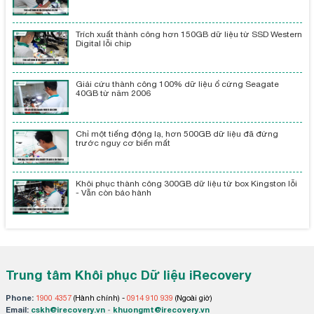
Trích xuất thành công hơn 150GB dữ liệu từ SSD Western
Digital lỗi chip
Giải cứu thành công 100% dữ liệu ổ cứng Seagate
40GB từ năm 2006
Chỉ một tiếng động lạ, hơn 500GB dữ liệu đã đứng
trước nguy cơ biến mất
Khôi phục thành công 300GB dữ liệu từ box Kingston lỗi
- Vẫn còn bảo hành
Trung tâm Khôi phục Dữ liệu iRecovery
Phone:
1900 4357
(Hành chính) -
0914 910 939
(Ngoài giờ)
Email:
cskh@irecovery.vn
-
khuongmt@irecovery.vn