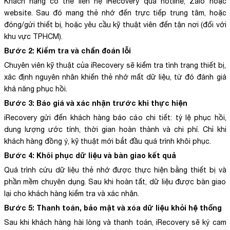
Khách hàng có thể liên hệ iRecovery qua hotline, Zalo hoặc
website. Sau đó mang thẻ nhớ đến trực tiếp trung tâm, hoặc
đóng/gửi thiết bị, hoặc yêu cầu kỹ thuật viên đến tận nơi (đối với
khu vực TPHCM).
Bước 2: Kiểm tra và chẩn đoán lỗi
Chuyên viên kỹ thuật của iRecovery sẽ kiểm tra tình trạng thiết bị,
xác định nguyên nhân khiến thẻ nhớ mất dữ liệu, từ đó đánh giá
khả năng phục hồi.
Bước 3: Báo giá và xác nhận trước khi thực hiện
iRecovery gửi đến khách hàng báo cáo chi tiết: tỷ lệ phục hồi,
dung lượng ước tính, thời gian hoàn thành và chi phí. Chỉ khi
khách hàng đồng ý, kỹ thuật mới bắt đầu quá trình khôi phục.
Bước 4: Khôi phục dữ liệu và bàn giao kết quả
Quá trình cứu dữ liệu thẻ nhớ được thực hiện bằng thiết bị và
phần mềm chuyên dụng. Sau khi hoàn tất, dữ liệu được bàn giao
lại cho khách hàng kiểm tra và xác nhận.
Bước 5: Thanh toán, bảo mật và xóa dữ liệu khỏi hệ thống
Sau khi khách hàng hài lòng và thanh toán, iRecovery sẽ ký cam