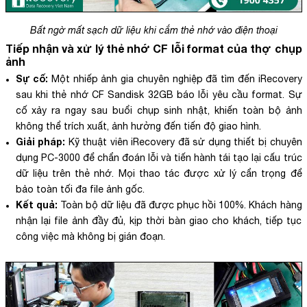
Bất ngờ mất sạch dữ liệu khi cắm thẻ nhớ vào điện thoại
Tiếp nhận và xử lý thẻ nhớ CF lỗi format của thợ chụp
ảnh
Sự cố:
Một nhiếp ảnh gia chuyên nghiệp đã tìm đến iRecovery
sau khi thẻ nhớ CF Sandisk 32GB báo lỗi yêu cầu format. Sự
cố xảy ra ngay sau buổi chụp sinh nhật, khiến toàn bộ ảnh
không thể trích xuất, ảnh hưởng đến tiến độ giao hình.
Giải pháp:
Kỹ thuật viên iRecovery đã sử dụng thiết bị chuyên
dụng PC-3000 để chẩn đoán lỗi và tiến hành tái tạo lại cấu trúc
dữ liệu trên thẻ nhớ. Mọi thao tác được xử lý cẩn trọng để
bảo toàn tối đa file ảnh gốc.
Kết quả:
Toàn bộ dữ liệu đã được phục hồi 100%. Khách hàng
nhận lại file ảnh đầy đủ, kịp thời bàn giao cho khách, tiếp tục
công việc mà không bị gián đoạn.