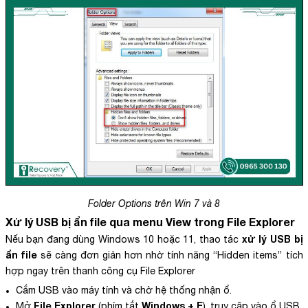
Folder Options trên Win 7 và 8
Xử lý USB bị ẩn file
qua menu View trong File Explorer
xử lý USB bị
Nếu bạn đang dùng Windows 10 hoặc 11, thao tác
ẩn file
sẽ càng đơn giản hơn nhờ tính năng “Hidden items” tích
hợp ngay trên thanh công cụ File Explorer
Cắm USB vào máy tính và chờ hệ thống nhận ổ.
File Explorer
Windows + E
Mở
(phím tắt
), truy cập vào ổ USB.