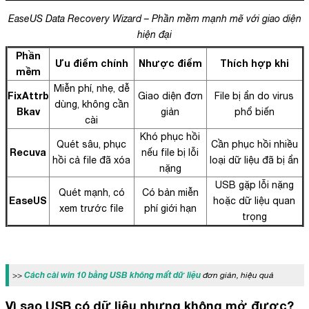
EaseUS Data Recovery Wizard – Phần mềm mạnh mẽ với giao diện
hiện đại
Phần
Ưu điểm chính
Nhược điểm
Thích hợp khi
mềm
Miễn phí, nhẹ, dễ
FixAttrb
Giao diện đơn
File bị ẩn do virus
dùng, không cần
Bkav
giản
phổ biến
cài
Khó phục hồi
Quét sâu, phục
Cần phục hồi nhiều
Recuva
nếu file bị lỗi
hồi cả file đã xóa
loại dữ liệu đã bị ẩn
nặng
USB gặp lỗi nặng
Quét mạnh, có
Có bản miễn
EaseUS
hoặc dữ liệu quan
xem trước file
phí giới hạn
trọng
Cách cài win 10 bằng USB không mất dữ liệu
>>
đơn giản, hiệu quả
Vì sao
USB có dữ liệu nhưng không mở được
?