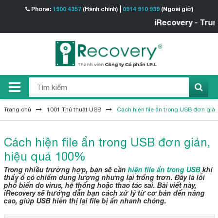
Phone:
1900 4357
(Hành chính)
0914 910 939
(Ngoài giờ)
iRecovery - Trung tâm K
Trang chủ
1001 Thủ thuật USB
Cách hiện file ẩn trong USB đơn giả
Cách hiện file ẩn trong USB đơn giản,
hiệu quả 100%
Trong nhiều trường hợp, bạn sẽ cần
hiện file ẩn trong USB
khi
thấy ổ có chiếm dung lượng nhưng lại trống trơn. Đây là lỗi
phổ biến do virus, hệ thống hoặc thao tác sai. Bài viết này,
iRecovery sẽ hướng dẫn bạn cách xử lý từ cơ bản đến nâng
cao, giúp USB hiển thị lại file bị ẩn nhanh chóng.