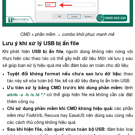
CMD + phần mềm → combo khôi phục mạnh mẽ
Lưu ý khi xử lý
USB bị ẩn file
USB bị ẩn file
Khi phát hiện
, người dùng không nên nóng vội
thực hiện các thao tác có thể gây mất dữ liệu. Một vài lưu ý sau
sẽ giúp bạn xử lý hiệu quả mà vẫn đảm bảo an toàn cho dữ liệu:
Tuyệt đối không format nếu chưa sao lưu dữ liệu:
thao
tác này sẽ xóa toàn bộ file, kể cả dữ liệu đang bị ẩn trên USB.
Ưu tiên xử lý bằng CMD trước khi dùng phần mềm:
lệnh
attrib -s -h /s /d *.*
có thể giúp hiện file mà không cần cài đặt
thêm công cụ.
Chỉ sử dụng phần mềm khi CMD không hiệu quả:
các phần
mềm như FixAttrb, Recuva hay EaseUS nên dùng sau cùng nếu
các cách thủ công không hiệu quả.
Sau khi hiện file, cần quét virus toàn bộ USB:
đảm bảo loại