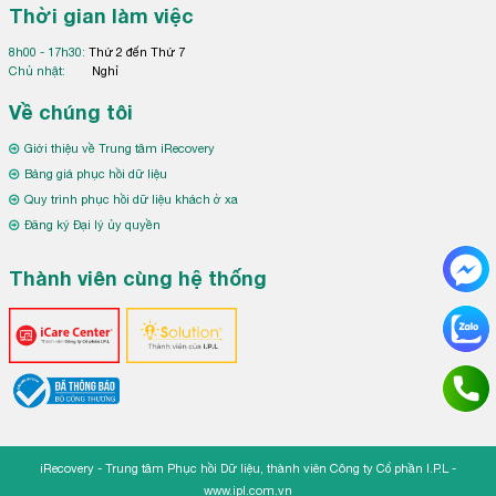
Thời gian làm việc
8h00 - 17h30:
Thứ 2 đến Thứ 7
Chủ nhật:
Nghỉ
Về chúng tôi
Giới thiệu về Trung tâm iRecovery
Bảng giá phục hồi dữ liệu
Quy trình phục hồi dữ liệu khách ở xa
Đăng ký Đại lý ủy quyền
Thành viên cùng hệ thống
iRecovery - Trung tâm Phục hồi Dữ liệu, thành viên Công ty Cổ phần I.P.L -
www.ipl.com.vn