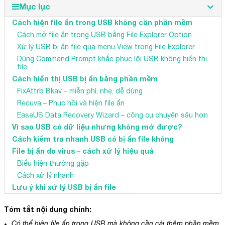
Mục lục
Cách hiện file ẩn trong USB không cần phần mềm
Cách mở file ẩn trong USB bằng File Explorer Option
Xử lý USB bị ẩn file qua menu View trong File Explorer
Dùng Command Prompt khắc phục lỗi USB không hiển thị
file
Cách hiển thị USB bị ẩn bằng phần mềm
FixAttrb Bkav – miễn phí, nhẹ, dễ dùng
Recuva – Phục hồi và hiện file ẩn
EaseUS Data Recovery Wizard – công cụ chuyên sâu hơn
Vì sao USB có dữ liệu nhưng không mở được?
Cách kiểm tra nhanh USB có bị ẩn file không
File bị ẩn do virus – cách xử lý hiệu quả
Biểu hiện thường gặp
Cách xử lý nhanh
Lưu ý khi xử lý USB bị ẩn file
Tóm tắt nội dung chính:
Có thể hiện file ẩn trong USB mà không cần cài thêm phần mềm,