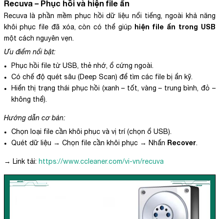
Recuva – Phục hồi và hiện file ẩn
Recuva là phần mềm phục hồi dữ liệu nổi tiếng, ngoài khả năng
hiện file ẩn trong USB
khôi phục file đã xóa, còn có thể giúp
một cách nguyên vẹn.
Ưu điểm nổi bật:
Phục hồi file từ USB, thẻ nhớ, ổ cứng ngoài.
Có chế độ quét sâu (Deep Scan) để tìm các file bị ẩn kỹ.
Hiển thị trạng thái phục hồi (xanh – tốt, vàng – trung bình, đỏ –
không thể).
Hướng dẫn cơ bản:
Chọn loại file cần khôi phục và vị trí (chọn ổ USB).
Recover
Quét dữ liệu → Chọn file cần khôi phục → Nhấn
.
→ Link tải:
https://www.ccleaner.com/vi-vn/recuva