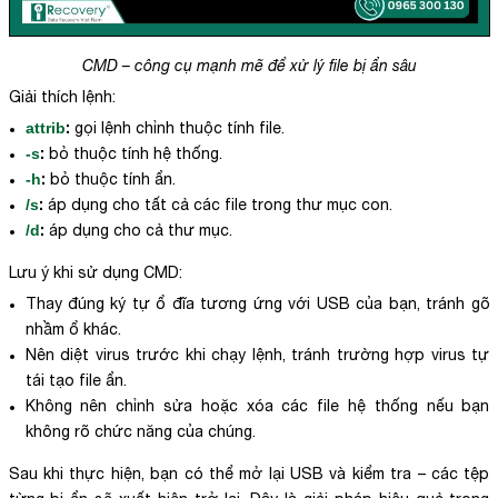
CMD – công cụ mạnh mẽ để xử lý file bị ẩn sâu
Giải thích lệnh:
:
attrib
gọi lệnh chỉnh thuộc tính file.
:
-s
bỏ thuộc tính hệ thống.
:
-h
bỏ thuộc tính ẩn.
:
/s
áp dụng cho tất cả các file trong thư mục con.
:
/d
áp dụng cho cả thư mục.
Lưu ý khi sử dụng CMD:
Thay đúng ký tự ổ đĩa tương ứng với USB của bạn, tránh gõ
nhầm ổ khác.
Nên diệt virus trước khi chạy lệnh, tránh trường hợp virus tự
tái tạo file ẩn.
Không nên chỉnh sửa hoặc xóa các file hệ thống nếu bạn
không rõ chức năng của chúng.
Sau khi thực hiện, bạn có thể mở lại USB và kiểm tra – các tệp