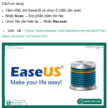
Cách sử dụng:
Cắm USB, mở EaseUS và chọn ổ USB cần quét.
Scan
Nhấn
→ Đợi phần mềm tìm file.
Recover
Chọn file cần hiện lại → Nhấn
.
→ Link tải:
https://www.easeus.com/datarecoverywizard/free-
data-recovery-software.htm