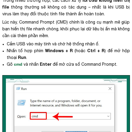
lỗi USB không hiển thị
Trong nhiều trường hợp, các cách xử lý
file
thông thường sẽ không có tác dụng – nhất là khi USB bị
virus làm thay đổi thuộc tính file thành ẩn hoàn toàn.
Lúc này, Command Prompt (CMD) chính là công cụ mạnh mẽ giúp
bạn hiển thị file nhanh chóng, khôi phục lại dữ liệu bị ẩn mà không
cần cài thêm phần mềm.
Cắm USB vào máy tính và chờ hệ thống nhận ổ.
Windows + R
Ctrl + R
Nhấn tổ hợp phím
(hoặc
) để mở hộp
Run
thoại
.
Enter
Gõ
cmd
và nhấn
để mở cửa sổ Command Prompt.