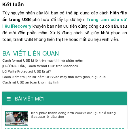
Kết luận
hiện file
Tùy nguyên nhân gây lỗi, bạn có thể áp dụng các cách
ẩn trong USB
Trung tâm cứu dữ
phù hợp để lấy lại dữ liệu.
liệu iRecovery
khuyên bạn nên ưu tiên dùng công cụ có sẵn, sau
đó mới đến phần mềm. Xử lý đúng cách sẽ giúp khôi phục an
toàn, tránh USB không hiển thị file hoặc mất dữ liệu vĩnh viễn.
BÀI VIẾT LIÊN QUAN
Cách format USB bị lỗi trên máy tính và phần mềm
[HƯỚNG DẪN] Cách format USB trên Macbook
Lỗi Write Protected USB là gì?
Cách kiểm tra lịch sử cắm USB vào máy tính đơn giản, hiệu quả
Cách rút USB an toàn khỏi máy tính
BÀI VIẾT MỚI
Khôi phục thành công hơn 200GB dữ liệu từ ổ cứng
Seagate lỗi đầu đọc