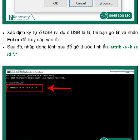
G
Xác định ký tự ổ USB (ví dụ ổ USB là G, thì bạn gõ
: và nhấn
Enter
để truy cập vào ổ).
Sau đó, nhập dòng lệnh sau để gỡ thuộc tính ẩn:
attrib -s -h /s
/d *.*