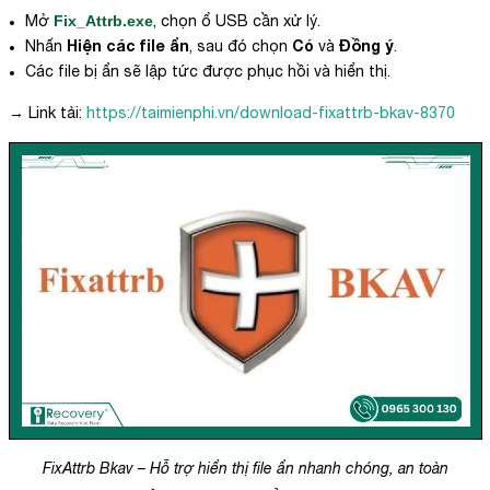
Mở
Fix_Attrb.exe
, chọn ổ USB cần xử lý.
Hiện các file ẩn
Có
Đồng ý
Nhấn
, sau đó chọn
và
.
Các file bị ẩn sẽ lập tức được phục hồi và hiển thị.
→ Link tải:
https://taimienphi.vn/download-fixattrb-bkav-8370
FixAttrb Bkav – Hỗ trợ hiển thị file ẩn nhanh chóng, an toàn