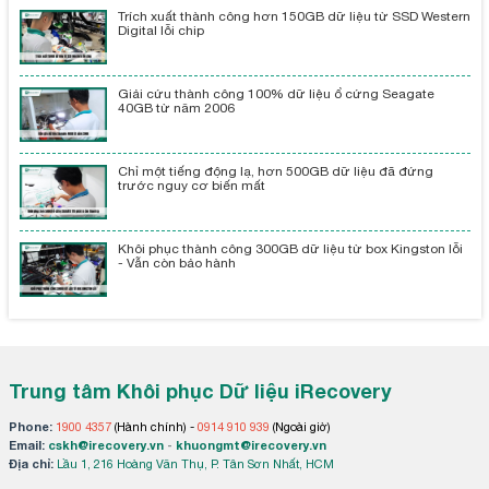
Trích xuất thành công hơn 150GB dữ liệu từ SSD Western
Digital lỗi chip
Giải cứu thành công 100% dữ liệu ổ cứng Seagate
40GB từ năm 2006
Chỉ một tiếng động lạ, hơn 500GB dữ liệu đã đứng
trước nguy cơ biến mất
Khôi phục thành công 300GB dữ liệu từ box Kingston lỗi
- Vẫn còn bảo hành
Trung tâm Khôi phục Dữ liệu iRecovery
Phone:
1900 4357
(Hành chính) -
0914 910 939
(Ngoài giờ)
Email:
cskh@irecovery.vn
-
khuongmt@irecovery.vn
Địa chỉ:
Lầu 1, 216 Hoàng Văn Thụ, P. Tân Sơn Nhất, HCM