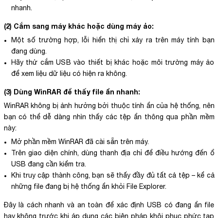
nhanh.
(2) Cắm sang máy khác hoặc dùng máy ảo:
Một số trường hợp, lỗi hiển thị chỉ xảy ra trên máy tính bạn
đang dùng.
Hãy thử cắm USB vào thiết bị khác hoặc môi trường máy ảo
để xem liệu dữ liệu có hiện ra không.
(3) Dùng WinRAR để thấy file ẩn nhanh:
WinRAR không bị ảnh hưởng bởi thuộc tính ẩn của hệ thống, nên
bạn có thể dễ dàng nhìn thấy các tệp ẩn thông qua phần mềm
này:
Mở phần mềm WinRAR đã cài sẵn trên máy.
Trên giao diện chính, dùng thanh địa chỉ để điều hướng đến ổ
USB đang cần kiểm tra.
Khi truy cập thành công, bạn sẽ thấy đầy đủ tất cả tệp – kể cả
những file đang bị hệ thống ẩn khỏi File Explorer.
Đây là cách nhanh và an toàn để xác định USB có đang ẩn file
hay không trước khi áp dụng các biện pháp khôi phục phức tạp