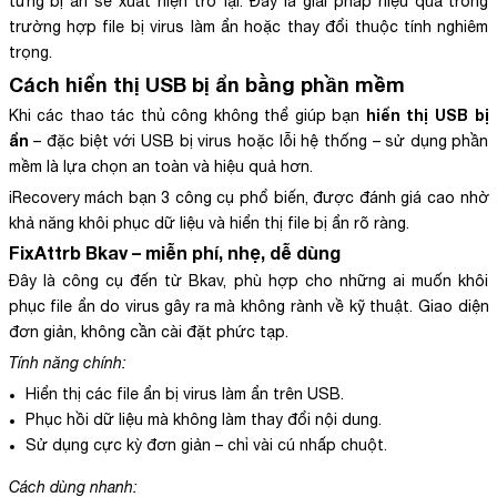
từng bị ẩn sẽ xuất hiện trở lại. Đây là giải pháp hiệu quả trong
trường hợp file bị virus làm ẩn hoặc thay đổi thuộc tính nghiêm
trọng.
Cách
hiển thị USB bị ẩn
bằng phần mềm
hiển thị USB bị
Khi các thao tác thủ công không thể giúp bạn
ẩn
– đặc biệt với USB bị virus hoặc lỗi hệ thống – sử dụng phần
mềm là lựa chọn an toàn và hiệu quả hơn.
iRecovery mách bạn 3 công cụ phổ biến, được đánh giá cao nhờ
khả năng khôi phục dữ liệu và hiển thị file bị ẩn rõ ràng.
FixAttrb Bkav – miễn phí, nhẹ, dễ dùng
Đây là công cụ đến từ Bkav, phù hợp cho những ai muốn khôi
phục file ẩn do virus gây ra mà không rành về kỹ thuật. Giao diện
đơn giản, không cần cài đặt phức tạp.
Tính năng chính:
Hiển thị các file ẩn bị virus làm ẩn trên USB.
Phục hồi dữ liệu mà không làm thay đổi nội dung.
Sử dụng cực kỳ đơn giản – chỉ vài cú nhấp chuột.
Cách dùng nhanh: