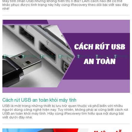
Máy tính nhận USB nhưng không hiển thị ổ đĩa? LÀm cách nào để có thể
khắc phục được tình trạng này hãy cùng iRecovery theo dõi bài viết sau đây
nhé!
Cách rút USB an toàn khỏi máy tính
USB là một trong những thiết bị lưu trữ quen thuộc và phổ biến với nhiều
người dùng công nghệ hiện nay. Tuy nhiên, không phải ai cũng biết cách rút
USB an toàn khỏi máy tính. Hãy cùng iRecovery tìm hiểu qua nội dung bài
viết dưới đây nhé.