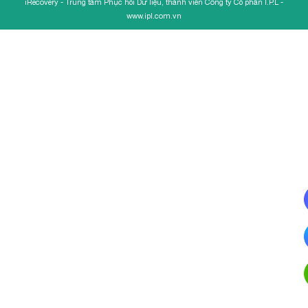
iRecovery - Trung tâm Phục hồi Dữ liệu, thành viên Công ty Cổ phần I.P.L -
www.ipl.com.vn