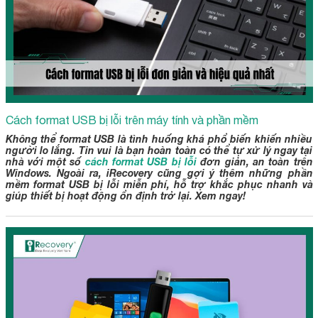
Cách format USB bị lỗi trên máy tính và phần mềm
Không thể format USB là tình huống khá phổ biến khiến nhiều
người lo lắng. Tin vui là bạn hoàn toàn có thể tự xử lý ngay tại
nhà với một số
cách format USB bị lỗi
đơn giản, an toàn trên
Windows. Ngoài ra, iRecovery cũng gợi ý thêm những phần
mềm format USB bị lỗi miễn phí, hỗ trợ khắc phục nhanh và
giúp thiết bị hoạt động ổn định trở lại. Xem ngay!