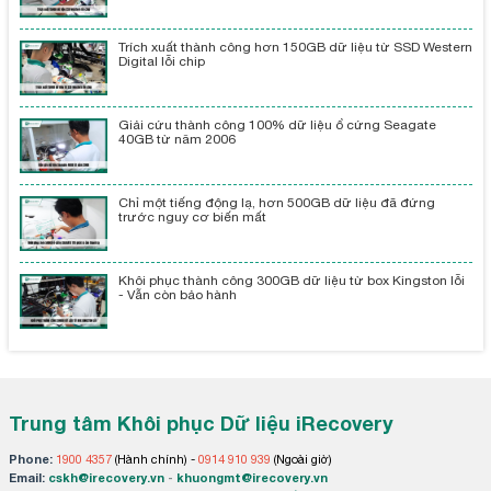
Trích xuất thành công hơn 150GB dữ liệu từ SSD Western
Digital lỗi chip
Giải cứu thành công 100% dữ liệu ổ cứng Seagate
40GB từ năm 2006
Chỉ một tiếng động lạ, hơn 500GB dữ liệu đã đứng
trước nguy cơ biến mất
Khôi phục thành công 300GB dữ liệu từ box Kingston lỗi
- Vẫn còn bảo hành
Trung tâm Khôi phục Dữ liệu iRecovery
Phone:
1900 4357
(Hành chính) -
0914 910 939
(Ngoài giờ)
Email:
cskh@irecovery.vn
-
khuongmt@irecovery.vn