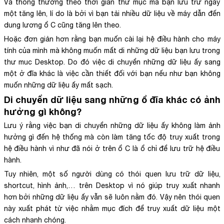
Và thông thường theo thời gian thư mục mà bạn lưu trữ ngày
một tăng lên, lí do là bởi vì bạn tải nhiều dữ liệu về máy dẫn đến
dung lương ổ C cũng tăng lên theo.
Hoặc đơn giản hơn rằng bạn muốn cài lại hệ điều hành cho máy
tính của mình mà không muốn mất di những dữ liệu bạn lưu trong
thư muc Desktop. Do đó việc di chuyển những dữ liệu ấy sang
một ở đĩa khác là việc cần thiết đối với bạn nếu như bạn không
muốn những dữ liệu ấy mất sạch.
Di chuyển dữ liệu sang những ổ đĩa khác có ảnh
hưởng gì không?
Lưu ý rằng việc bạn di chuyển những dữ liệu ấy không làm ảnh
hưởng gì đến hệ thống mà còn làm tăng tốc độ truy xuất trong
hệ điều hành vì như đã nói ở trên ổ C là ổ chỉ để lưu trữ hệ điều
hành.
Tuy nhiên, một số người dùng có thói quen lưu trữ dữ liệu,
shortcut, hình ảnh,… trên Desktop vì nó giúp truy xuất nhanh
hơn bởi những dữ liệu ấy vẫn sẽ luôn nằm đó. Vậy nên thói quen
này xuất phát từ việc nhằm mục đích để truy xuất dữ liệu một
cách nhanh chóng.