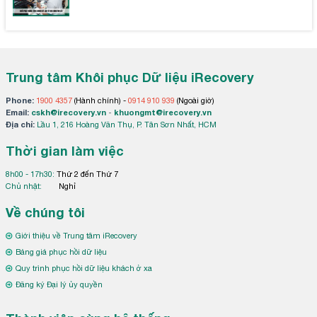
Trung tâm Khôi phục Dữ liệu iRecovery
Phone:
1900 4357
(Hành chính) -
0914 910 939
(Ngoài giờ)
Email:
cskh@irecovery.vn
-
khuongmt@irecovery.vn
Địa chỉ:
Lầu 1, 216 Hoàng Văn Thụ, P. Tân Sơn Nhất, HCM
Thời gian làm việc
8h00 - 17h30:
Thứ 2 đến Thứ 7
Chủ nhật:
Nghỉ
Về chúng tôi
Giới thiệu về Trung tâm iRecovery
Bảng giá phục hồi dữ liệu
Quy trình phục hồi dữ liệu khách ở xa
Đăng ký Đại lý ủy quyền