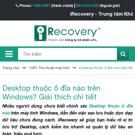
Phone:
1900 4357
(Hành chính)
0914 910 939
(Ngoài giờ)
iRecovery - Trung tâm Khôi phục
Trang chủ
1001 Thủ thuật máy tính
Desktop thuộc ổ đĩa nào trên Wind
Desktop thuộc ổ đĩa nào trên
Windows? Giải thích chi tiết
Nhiều người dùng chưa biết chính xác
Desktop thuộc ổ đĩa
nào
trên máy tính Windows, dẫn đến việc sao lưu hoặc dọn dẹp
dữ liệu chưa đúng cách. iRecovery sẽ giúp bạn hiểu rõ vị trí
lưu trữ Desktop, cách kiểm tra nhanh và quản lý dữ liệu an
toàn, hiệu quả hơn.