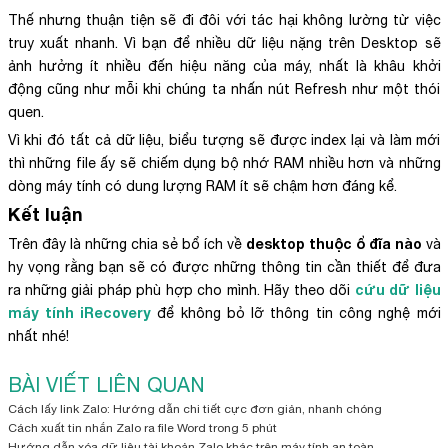
Thế nhưng thuận tiện sẽ đi đôi với tác hại không lường từ việc
truy xuất nhanh. Vì bạn để nhiều dữ liệu nặng trên Desktop sẽ
ảnh hưởng ít nhiều đến hiệu năng của máy, nhất là khâu khởi
động cũng như mỗi khi chúng ta nhấn nút Refresh như một thói
quen.
Vì khi đó tất cả dữ liệu, biểu tượng sẽ được index lại và làm mới
thì những file ấy sẽ chiếm dụng bộ nhớ RAM nhiều hơn và những
dòng máy tính có dung lượng RAM ít sẽ chậm hơn đáng kể.
Kết luận
desktop thuộc ổ đĩa nào
Trên đây là những chia sẻ bổ ích về
và
hy vọng rằng bạn sẽ có được những thông tin cần thiết để đưa
cứu dữ liệu
ra những giải pháp phù hợp cho mình. Hãy theo dõi
máy tính iRecovery
để không bỏ lỡ thông tin công nghệ mới
nhất nhé!
BÀI VIẾT LIÊN QUAN
Cách lấy link Zalo: Hướng dẫn chi tiết cực đơn giản, nhanh chóng
Cách xuất tin nhắn Zalo ra file Word trong 5 phút
Hướng dẫn xóa dữ liệu tài khoản Zalo khác trên máy tính an toàn