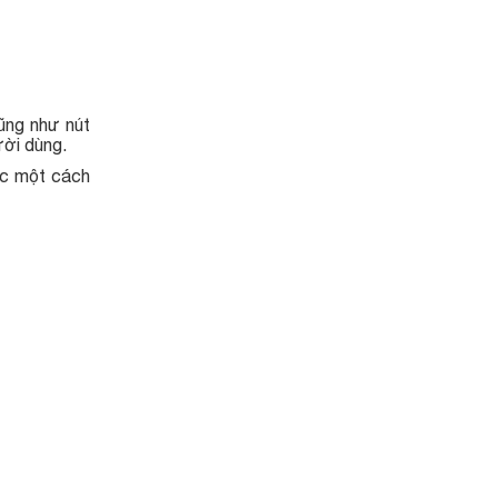
ũng như nút
ười dùng.
ợc một cách