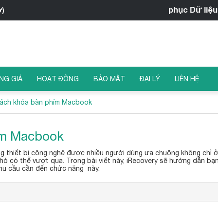
iRecovery - Trung tâm Khôi phục Dữ liệu
ờ)
NG GIÁ
HOẠT ĐỘNG
BẢO MẬT
ĐẠI LÝ
LIÊN HỆ
ách khóa bàn phím Macbook
ím Macbook
 thiết bị công nghệ được nhiều người dùng ưa chuộng không chỉ ở
khó có thể vượt qua. Trong bài viết này, iRecovery sẽ hướng dẫn bạ
nhu cầu cần đến chức năng này.