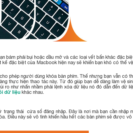
ạn bám phải bụi hoặc dầu mỡ và các loại vết bẩn khác đặc biệ
ết kế đặc biệt của Macbook hiện nay sẽ khiến bạn khó có thể vệ
cho phép người dùng khóa bàn phím. Thế nhưng bạn vẫn có th
 dàng thực hiện thao tác này. Từ đó giúp bạn dễ dàng làm vệ s
ủi ro như nhấn nhầm phải lệnh xóa dữ liệu nó đó dẫn đến dữ li
i dữ liệu
khác nhau.
trạng thái cửa sổ đăng nhập. Đây là nơi mà bạn cần nhập m
. Điều này sẽ vô tình khiến hầu hết các bàn phím sẽ được vô 