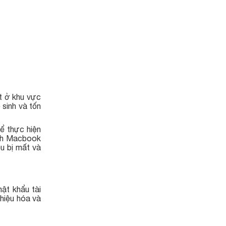
t ở khu vực
 sinh và tốn
ể thực hiện
inh Macbook
ệu bị mất và
ật khẩu tài
hiệu hóa và