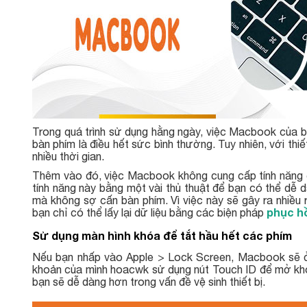
Trong quá trình sử dụng hằng ngày, việc Macbook của b
bàn phím là điều hết sức bình thường. Tuy nhiên, với thi
nhiều thời gian.
Thêm vào đó, việc Macbook không cung cấp tính năng 
tính năng này bằng một vài thủ thuật để bạn có thể dễ
mà không sợ cấn bàn phím. Vì việc này sẽ gây ra nhiều r
phục hồ
bạn chỉ có thể lấy lại dữ liệu bằng các biện pháp
Sử dụng màn hình khóa để tắt hầu hết các phím
Nếu bạn nhấp vào Apple > Lock Screen, Macbook sẽ ở 
khoản của mình hoacwk sử dụng nút Touch ID để mở khóa
bạn sẽ dễ dàng hơn trong vấn đề vệ sinh thiết bị.