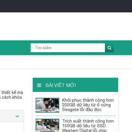
BÀI VIẾT MỚI
 thiết kế mà
n cách khóa
Khôi phục thành công hơn
200GB dữ liệu từ ổ cứng
Seagate lỗi đầu đọc
Trích xuất thành công hơn
150GB dữ liệu từ SSD
Western Digital lỗi chip