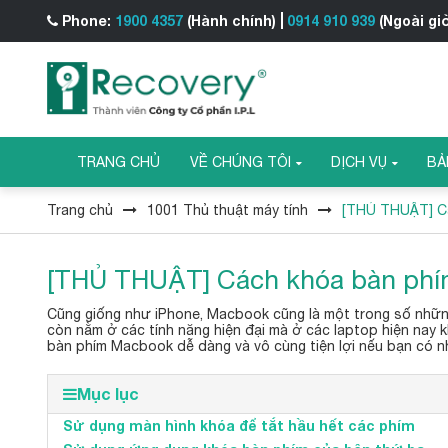
Phone:
1900 4357
(Hành chính)
0914 910 939
(Ngoài gi
TRANG CHỦ
VỀ CHÚNG TÔI
DỊCH VỤ
BẢ
Trang chủ
1001 Thủ thuật máy tính
[THỦ THUẬT] C
[THỦ THUẬT] Cách khóa bàn ph
Cũng giống như iPhone, Macbook cũng là một trong số những
còn nằm ở các tính năng hiện đại mà ở các laptop hiện nay 
bàn phím Macbook dễ dàng và vô cùng tiện lợi nếu bạn có 
Mục lục
Sử dụng màn hình khóa để tắt hầu hết các phím