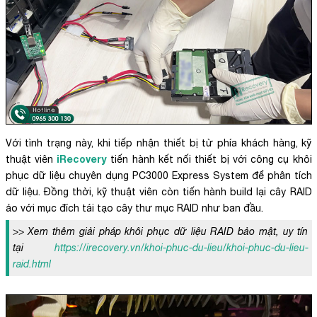
Với tình trạng này, khi tiếp nhận thiết bị từ phía khách hàng, kỹ
iRecovery
thuật viên
tiến hành kết nối thiết bị với công cụ khôi
phục dữ liệu chuyên dụng PC3000 Express System để phân tích
dữ liệu. Đồng thời, kỹ thuật viên còn tiến hành build lại cây RAID
ảo với mục đích tái tạo cây thư mục RAID như ban đầu.
>> Xem thêm giải pháp khôi phục dữ liệu RAID bảo mật, uy tín
tại
https://irecovery.vn/khoi-phuc-du-lieu/khoi-phuc-du-lieu-
raid.html