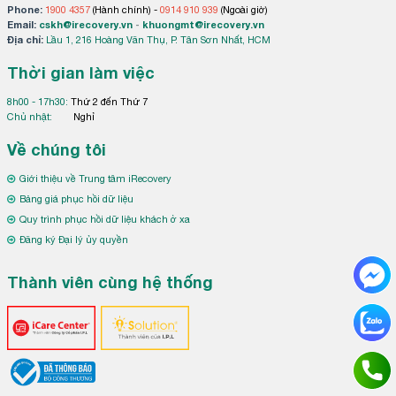
Phone:
1900 4357
(Hành chính) -
0914 910 939
(Ngoài giờ)
Email:
cskh@irecovery.vn
-
khuongmt@irecovery.vn
Địa chỉ:
Lầu 1, 216 Hoàng Văn Thụ, P. Tân Sơn Nhất, HCM
Thời gian làm việc
8h00 - 17h30:
Thứ 2 đến Thứ 7
Chủ nhật:
Nghỉ
Về chúng tôi
Giới thiệu về Trung tâm iRecovery
Bảng giá phục hồi dữ liệu
Quy trình phục hồi dữ liệu khách ở xa
Đăng ký Đại lý ủy quyền
Thành viên cùng hệ thống