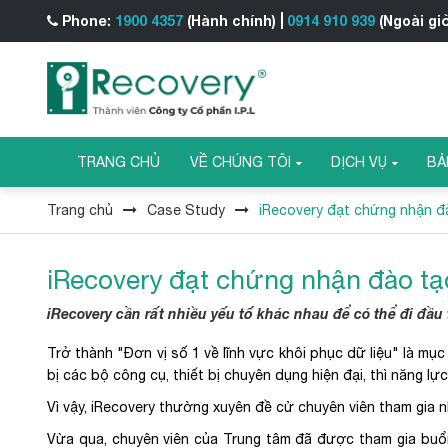
Phone:
1900 4357
(Hành chính)
0914 910 939
(Ngoài gi
TRANG CHỦ
VỀ CHÚNG TÔI
DỊCH VỤ
BẢ
Trang chủ
Case Study
iRecovery đạt chứng nhận đà
iRecovery đạt chứng nhận đào tạo
iRecovery cần rất nhiều yếu tố khác nhau để có thể đi đầu 
Trở thành "Đơn vị số 1 về lĩnh vực khôi phục dữ liệu" là mụ
bị các bộ công cụ, thiết bị chuyên dụng hiện đại, thì năng l
Vì vậy, iRecovery thường xuyên đề cử chuyên viên tham gia
Vừa qua, chuyên viên của Trung tâm đã được tham gia buổi