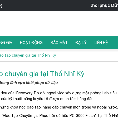
iRecovery - Trung tâm Khôi phục Dữ liệu
ờ)
NG GIÁ
HOẠT ĐỘNG
BẢO MẬT
ĐẠI LÝ
LIÊN HỆ
o tạo chuyên gia tại Thổ Nhĩ Kỳ
 chuyên gia tại Thổ Nhĩ Kỳ
trong lĩnh vực khôi phục dữ liệu
c tiêu của iRecovery. Do đó, ngoài việc xây dựng một phòng Lab tiêu
ực của kỹ thuật cũng là yếu tố được quan tâm hàng đầu.
 những khóa học đào tạo, nâng cấp chuyên môn trong và ngoài nước.
 "Đào tạo Chuyên gia Phục hồi dữ liệu PC-3000 Flash" tại Thỗ Nh