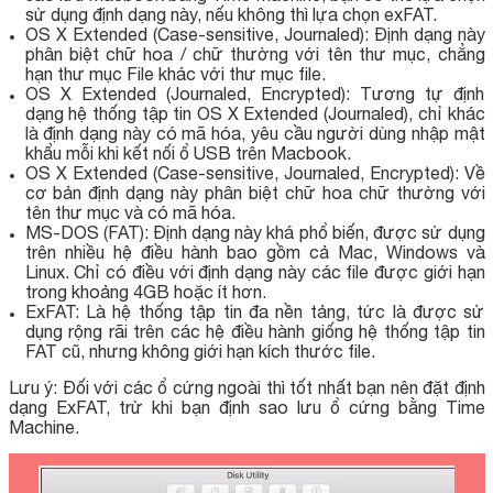
sử dụng định dạng này, nếu không thì lựa chọn exFAT.
OS X Extended (Case-sensitive, Journaled): Định dạng này
phân biệt chữ hoa / chữ thường với tên thư mục, chẳng
hạn thư mục File khác với thư mục file.
OS X Extended (Journaled, Encrypted): Tương tự định
dạng hệ thống tập tin OS X Extended (Journaled), chỉ khác
là định dạng này có mã hóa, yêu cầu người dùng nhập mật
khẩu mỗi khi kết nối ổ USB trên Macbook.
OS X Extended (Case-sensitive, Journaled, Encrypted): Về
cơ bản định dạng này phân biệt chữ hoa chữ thường với
tên thư mục và có mã hóa.
MS-DOS (FAT): Định dạng này khá phổ biến, được sử dụng
trên nhiều hệ điều hành bao gồm cả Mac, Windows và
Linux. Chỉ có điều với định dạng này các file được giới hạn
trong khoảng 4GB hoặc ít hơn.
ExFAT: Là hệ thống tập tin đa nền tảng, tức là được sử
dụng rộng rãi trên các hệ điều hành giống hệ thống tập tin
FAT cũ, nhưng không giới hạn kích thước file.
Lưu ý: Đối với các ổ cứng ngoài thì tốt nhất bạn nên đặt định
dạng ExFAT, trừ khi bạn định sao lưu ổ cứng bằng Time
Machine.