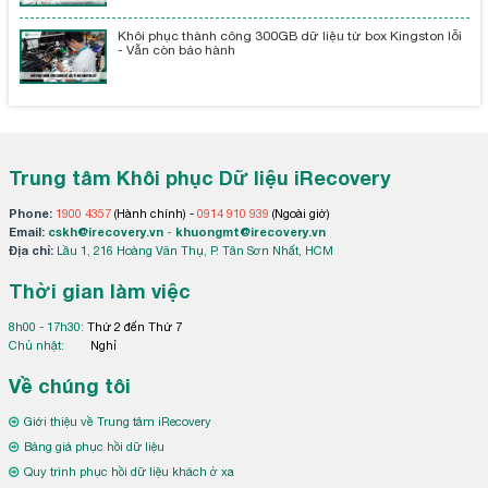
Khôi phục thành công 300GB dữ liệu từ box Kingston lỗi
- Vẫn còn bảo hành
Trung tâm Khôi phục Dữ liệu iRecovery
Phone:
1900 4357
(Hành chính) -
0914 910 939
(Ngoài giờ)
Email:
cskh@irecovery.vn
-
khuongmt@irecovery.vn
Địa chỉ:
Lầu 1, 216 Hoàng Văn Thụ, P. Tân Sơn Nhất, HCM
Thời gian làm việc
8h00 - 17h30:
Thứ 2 đến Thứ 7
Chủ nhật:
Nghỉ
Về chúng tôi
Giới thiệu về Trung tâm iRecovery
Bảng giá phục hồi dữ liệu
Quy trình phục hồi dữ liệu khách ở xa