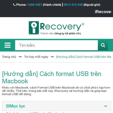
Phone:
1900 4357
(Hành chính)
0914 910 939
(Ngoài giờ)
iRecovery - T
Trang chủ
Tin hay mỗi ngày
[Hướng dẫn] Cách format USB trên Ma
[Hướng dẫn] Cách format USB trên
Macbook
Khác với Macbook, cách Format USB trên Macbook sẽ có chút phức tạp hơn
rất nhiều. Thế nên, trong bài viết nay, iRecovery sẽ hướng dẫn và giúp bạn
format USB dễ dàng.
Mục lục