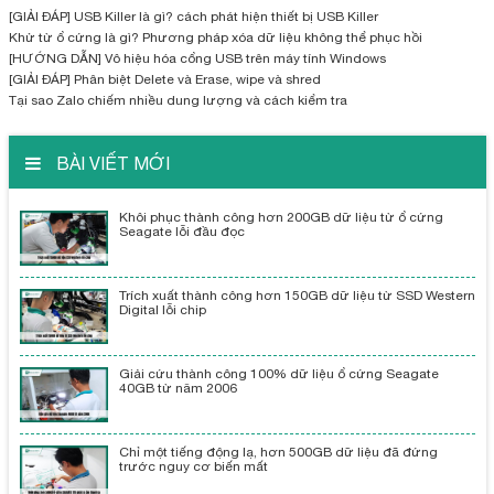
[GIẢI ĐÁP] USB Killer là gì? cách phát hiện thiết bị USB Killer
Khử từ ổ cứng là gì? Phương pháp xóa dữ liệu không thể phục hồi
[HƯỚNG DẪN] Vô hiệu hóa cổng USB trên máy tính Windows
[GIẢI ĐÁP] Phân biệt Delete và Erase, wipe và shred
Tại sao Zalo chiếm nhiều dung lượng và cách kiểm tra
BÀI VIẾT MỚI
Khôi phục thành công hơn 200GB dữ liệu từ ổ cứng
Seagate lỗi đầu đọc
Trích xuất thành công hơn 150GB dữ liệu từ SSD Western
Digital lỗi chip
Giải cứu thành công 100% dữ liệu ổ cứng Seagate
40GB từ năm 2006
Chỉ một tiếng động lạ, hơn 500GB dữ liệu đã đứng
trước nguy cơ biến mất