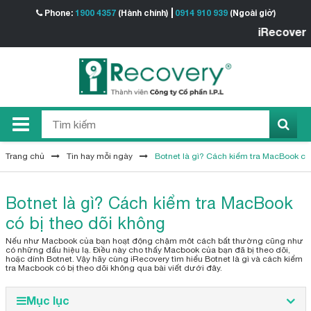
Phone:
1900 4357
(Hành chính)
0914 910 939
(Ngoài giờ)
iRecovery - T
Trang chủ
Tin hay mỗi ngày
Botnet là gì? Cách kiểm tra MacBook có
Botnet là gì? Cách kiểm tra MacBook
có bị theo dõi không
Nếu như Macbook của bạn hoạt động chậm môt cách bất thường cũng như
có những dấu hiệu lạ. Điều này cho thấy Macbook của bạn đã bị theo dõi,
hoặc dính Botnet. Vậy hãy cùng iRecovery tìm hiểu Botnet là gì và cách kiểm
tra Macbook có bị theo dõi không qua bài viết dưới đây.
Mục lục