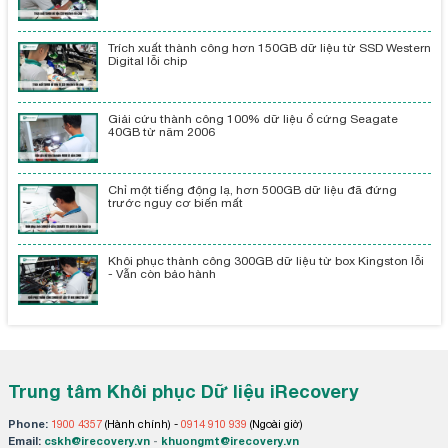
Trích xuất thành công hơn 150GB dữ liệu từ SSD Western
Digital lỗi chip
Giải cứu thành công 100% dữ liệu ổ cứng Seagate
40GB từ năm 2006
Chỉ một tiếng động lạ, hơn 500GB dữ liệu đã đứng
trước nguy cơ biến mất
Khôi phục thành công 300GB dữ liệu từ box Kingston lỗi
- Vẫn còn bảo hành
Trung tâm Khôi phục Dữ liệu iRecovery
Phone:
1900 4357
(Hành chính) -
0914 910 939
(Ngoài giờ)
Email:
cskh@irecovery.vn
-
khuongmt@irecovery.vn