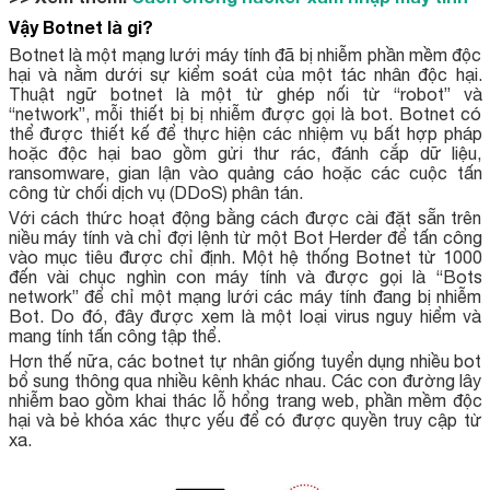
Vậy Botnet là gi?
Botnet là một mạng lưới máy tính đã bị nhiễm phần mềm độc
hại và nằm dưới sự kiểm soát của một tác nhân độc hại.
Thuật ngữ botnet là một từ ghép nối từ “robot” và
“network”, mỗi thiết bị bị nhiễm được gọi là bot. Botnet có
thể được thiết kế để thực hiện các nhiệm vụ bất hợp pháp
hoặc độc hại bao gồm gửi thư rác, đánh cắp dữ liệu,
ransomware, gian lận vào quảng cáo hoặc các cuộc tấn
công từ chối dịch vụ (DDoS) phân tán.
Với cách thức hoạt động bằng cách được cài đặt sẵn trên
niều máy tính và chỉ đợi lệnh từ một Bot Herder để tấn công
vào mục tiêu được chỉ định. Một hệ thống Botnet từ 1000
đến vài chục nghìn con máy tính và được gọi là “Bots
network” để chỉ một mạng lưới các máy tính đang bị nhiễm
Bot. Do đó, đây được xem là một loại virus nguy hiểm và
mang tính tấn công tập thể.
Hơn thế nữa, các botnet tự nhân giống tuyển dụng nhiều bot
bổ sung thông qua nhiều kênh khác nhau. Các con đường lây
nhiễm bao gồm khai thác lỗ hổng trang web, phần mềm độc
hại và bẻ khóa xác thực yếu để có được quyền truy cập từ
xa.