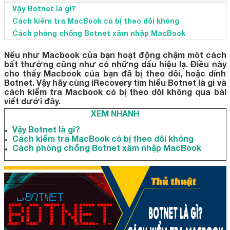
Vậy Botnet là gi?
Cách kiểm tra MacBook có bị theo dõi không
Cách phòng chống Botnet xâm nhập MacBook
Nếu như Macbook của bạn hoạt động chậm môt cách
bất thường cũng như có những dấu hiệu lạ. Điều này
cho thấy Macbook của bạn đã bị theo dõi, hoặc dính
Botnet. Vậy hãy cùng iRecovery tìm hiểu Botnet là gì và
cách kiểm tra Macbook có bị theo dõi không qua bài
viết dưới đây.
XEM NHANH
Vậy Botnet là gi?
Cách kiểm tra MacBook có bị theo dõi không
Cách phòng chống Botnet xâm nhập MacBook