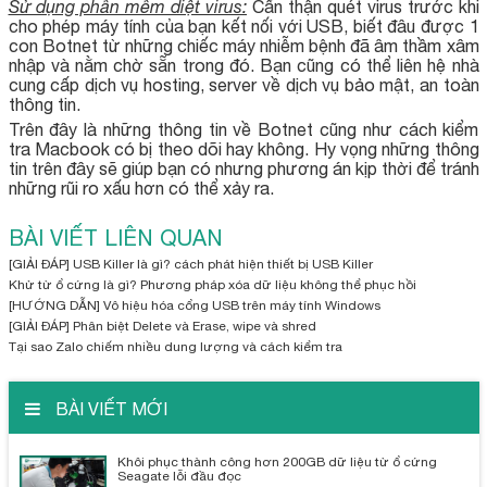
Sử dụng phần mềm diệt virus:
Cẩn thận quét virus trước khi
cho phép máy tính của bạn kết nối với USB, biết đâu được 1
con Botnet từ những chiếc máy nhiễm bệnh đã âm thầm xâm
nhập và nằm chờ sẵn trong đó. Bạn cũng có thể liên hệ nhà
cung cấp dịch vụ hosting, server về dịch vụ bảo mật, an toàn
thông tin.
Trên đây là những thông tin về Botnet cũng như cách kiểm
tra Macbook có bị theo dõi hay không. Hy vọng những thông
tin trên đây sẽ giúp bạn có nhưng phương án kịp thời để tránh
những rũi ro xấu hơn có thể xảy ra.
BÀI VIẾT LIÊN QUAN
[GIẢI ĐÁP] USB Killer là gì? cách phát hiện thiết bị USB Killer
Khử từ ổ cứng là gì? Phương pháp xóa dữ liệu không thể phục hồi
[HƯỚNG DẪN] Vô hiệu hóa cổng USB trên máy tính Windows
[GIẢI ĐÁP] Phân biệt Delete và Erase, wipe và shred
Tại sao Zalo chiếm nhiều dung lượng và cách kiểm tra
BÀI VIẾT MỚI
Khôi phục thành công hơn 200GB dữ liệu từ ổ cứng
Seagate lỗi đầu đọc