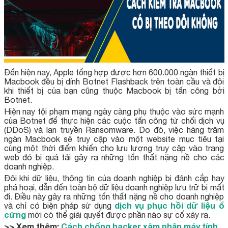
Đến hiện nay, Apple tổng hợp được hơn 600.000 ngàn thiết bị
Macbook đều bị dính Botnet Flashback trên toàn cầu và đôi
khi thiết bị của bạn cũng thuộc Macbook bị tấn công bởi
Botnet.
Hiện nay tội phạm mạng ngày càng phụ thuộc vào sức mạnh
của Botnet để thực hiện các cuộc tấn công từ chối dịch vụ
(DDoS) và lan truyền Ransomware. Do đó, việc hàng trăm
ngàn Macbook sẽ truy cập vào một website mục tiêu tại
cùng một thời điểm khiến cho lưu lượng truy cập vào trang
web đó bị quá tải gây ra những tổn thất nặng nề cho các
doanh nghiệp.
Đôi khi dữ liệu, thông tin của doanh nghiệp bị đánh cắp hay
phá hoại, dẫn đến toàn bộ dữ liệu doanh nghiệp lưu trữ bị mất
đi. Điều này gây ra những tổn thất nặng nề cho doanh nghiệp
dịch vụ phục hồi dữ liệu ổ
và chỉ có biện pháp sử dụng
cứng
mới có thể giải quyết được phần nào sự cố xảy ra.
>> Xem thêm:
Cách chống hacker xâm nhập máy tính