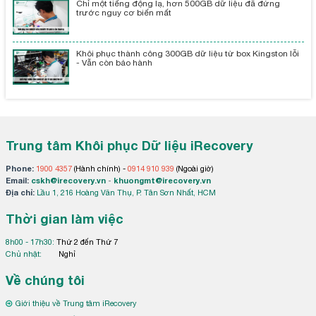
Chỉ một tiếng động lạ, hơn 500GB dữ liệu đã đứng
trước nguy cơ biến mất
Khôi phục thành công 300GB dữ liệu từ box Kingston lỗi
- Vẫn còn bảo hành
Trung tâm Khôi phục Dữ liệu iRecovery
Phone:
1900 4357
(Hành chính) -
0914 910 939
(Ngoài giờ)
Email:
cskh@irecovery.vn
-
khuongmt@irecovery.vn
Địa chỉ:
Lầu 1, 216 Hoàng Văn Thụ, P. Tân Sơn Nhất, HCM
Thời gian làm việc
8h00 - 17h30:
Thứ 2 đến Thứ 7
Chủ nhật:
Nghỉ
Về chúng tôi
Giới thiệu về Trung tâm iRecovery