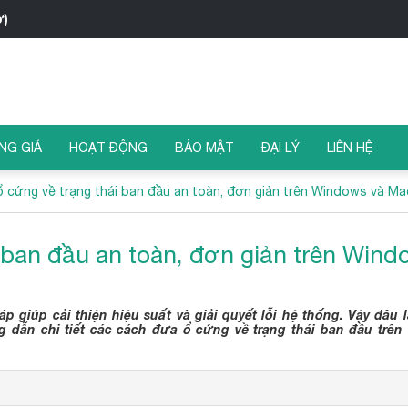
ờ)
NG GIÁ
HOẠT ĐỘNG
BẢO MẬT
ĐẠI LÝ
LIÊN HỆ
ổ cứng về trạng thái ban đầu an toàn, đơn giản trên Windows và M
 ban đầu an toàn, đơn giản trên Wind
áp giúp cải thiện hiệu suất và giải quyết lỗi hệ thống. Vậy đâu 
g dẫn chi tiết các cách đưa ổ cứng về trạng thái ban đầu trên