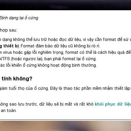
Định dạng lại ổ cứng
 hợp sau:
 dạng không thể lưu trữ hoặc đọc dữ liệu, vì vậy cần format để sử 
 thiết bị
: Format đảm bảo dữ liệu cũ không bị rò rỉ.
m virus hoặc gặp lỗi nghiêm trọng, format có thể là cách hiệu quả đ
TFS (hoặc ngược lại), bạn phải format lại ổ cứng.
 các lỗi khiến ổ cứng không hoạt động bình thường.
 tính không?
iảm tuổi thọ của ổ cứng. Đây là thao tác phần mềm nhằm thiết lập 
khôi phục dữ liệ
ông sao lưu trước, dữ liệu sẽ bị mất và rất khó
 an toàn.