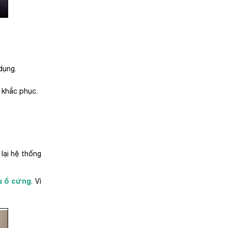
dụng.
ể khắc phục.
lại hệ thống
u ổ cứng
. Vì