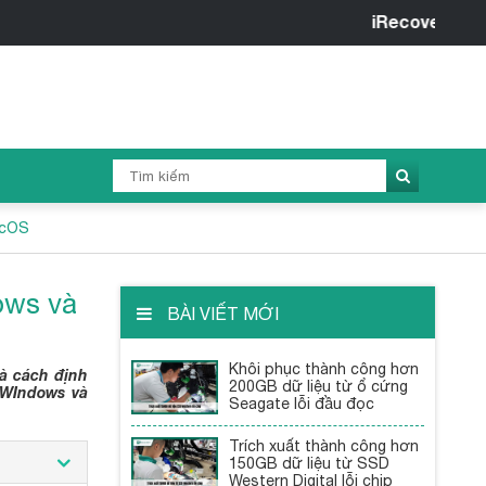
iRecovery - Trung tâm K
acOS
ows và
BÀI VIẾT MỚI
Khôi phục thành công hơn
là cách định
200GB dữ liệu từ ổ cứng
 WIndows và
Seagate lỗi đầu đọc
Trích xuất thành công hơn
150GB dữ liệu từ SSD
Western Digital lỗi chip