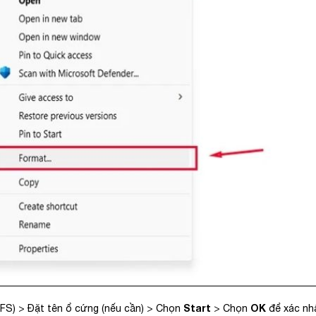
Start
OK
TFS) > Đặt tên ổ cứng (nếu cần) > Chọn
> Chọn
để xác nh