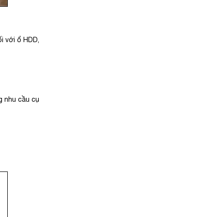
i với ổ HDD,
g nhu cầu cụ