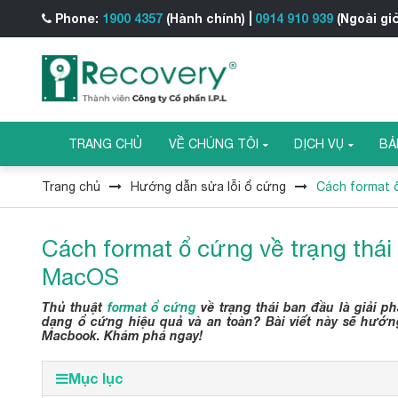
Phone:
1900 4357
(Hành chính)
0914 910 939
(Ngoài gi
TRANG CHỦ
VỀ CHÚNG TÔI
DỊCH VỤ
BẢ
Trang chủ
Hướng dẫn sửa lỗi ổ cứng
Cách format 
Cách format ổ cứng về trạng thái
MacOS
Thủ thuật
format ổ cứng
về trạng thái ban đầu là giải ph
dạng ổ cứng hiệu quả và an toàn? Bài viết này sẽ hướn
Macbook. Khám phá ngay!
Mục lục