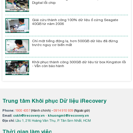
Digital lỗi chip
Giải cứu thành công 100% dữ liệu ổ cứng Seagate
40GB từ năm 2006
Chỉ một tiếng động lạ, hơn 500GB dữ liệu đã đứng
trước nguy cơ biến mất
Khôi phục thành công 300GB dữ liệu từ box Kingston lỗi
- Vẫn còn bảo hành
Trung tâm Khôi phục Dữ liệu iRecovery
Phone:
1900 4357
(Hành chính) -
0914 910 939
(Ngoài giờ)
Email:
cskh@irecovery.vn
-
khuongmt@irecovery.vn
Địa chỉ:
Lầu 1, 216 Hoàng Văn Thụ, P. Tân Sơn Nhất, HCM
Thời gian làm việc