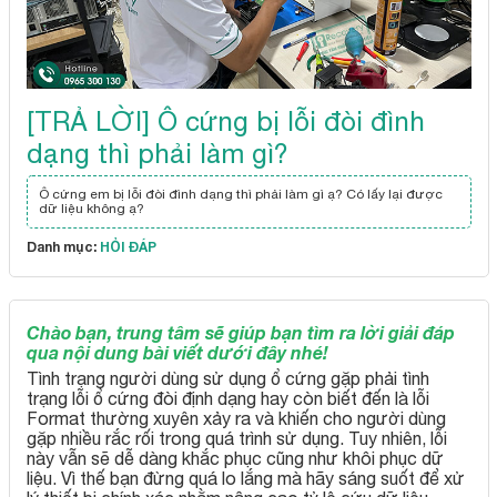
[TRẢ LỜI] Ô cứng bị lỗi đòi đình
dạng thì phải làm gì?
Ô cứng em bị lỗi đòi đình dạng thì phải làm gì ạ? Có lấy lại được
dữ liệu không ạ?
Danh mục:
HỎI ĐÁP
Chào bạn, trung tâm sẽ giúp bạn tìm ra lời giải đáp
qua nội dung bài viết dưới đây nhé!
Tình trạng người dùng sử dụng ổ cứng gặp phải tình
trạng lỗi ổ cứng đòi định dạng hay còn biết đến là lỗi
Format thường xuyên xảy ra và khiến cho người dùng
gặp nhiều rắc rối trong quá trình sử dụng. Tuy nhiên, lỗi
này vẫn sẽ dễ dàng khắc phục cũng như khôi phục dữ
liệu. Vì thế bạn đừng quá lo lắng mà hãy sáng suốt để xử