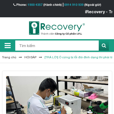
Phone:
1900 4357
(Hành chính)
0914 910 939
(Ngoài giờ)
iRecovery - Trung
Trang chủ
HỎI ĐÁP
[TRẢ LỜI] Ô cứng bị lỗi đòi đình dạng thì phải là