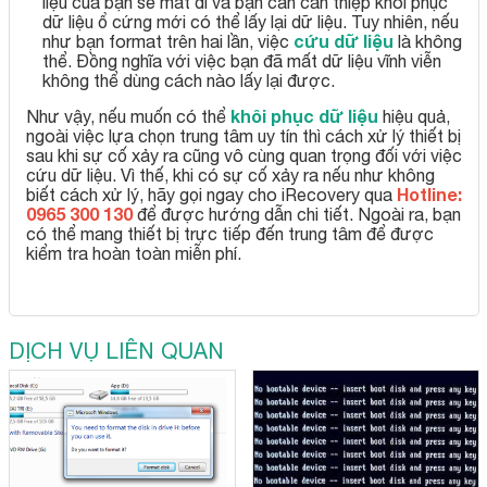
liệu của bạn sẽ mất đi và bạn cần can thiệp khôi phục
dữ liệu ổ cứng mới có thể lấy lại dữ liệu. Tuy nhiên, nếu
cứu dữ liệu
như bạn format trên hai lần, việc
là không
thể. Đồng nghĩa với việc bạn đã mất dữ liệu vĩnh viễn
không thể dùng cách nào lấy lại được.
khôi phục dữ liệu
Như vậy, nếu muốn có thể
hiệu quả,
ngoài việc lựa chọn trung tâm uy tín thì cách xử lý thiết bị
sau khi sự cố xảy ra cũng vô cùng quan trọng đối với việc
cứu dữ liệu. Vì thế, khi có sự cố xảy ra nếu như không
Hotline:
biết cách xử lý, hãy gọi ngay cho iRecovery qua
0965 300 130
để được hướng dẫn chi tiết. Ngoài ra, bạn
có thể mang thiết bị trực tiếp đến trung tâm để được
kiểm tra hoàn toàn miễn phí.
DỊCH VỤ LIÊN QUAN