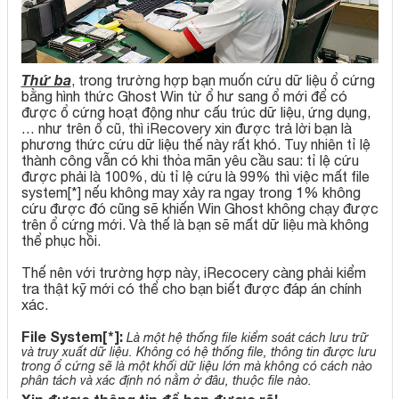
Thứ ba
, trong trường hợp bạn muốn cứu dữ liệu ổ cứng
bằng hình thức Ghost Win từ ổ hư sang ổ mới để có
được ổ cứng hoạt động như cấu trúc dữ liệu, ứng dụng,
… như trên ổ cũ, thì iRecovery xin được trả lời bạn là
phương thức cứu dữ liệu thế này rất khó. Tuy nhiên tỉ lệ
thành công vẫn có khi thỏa mãn yêu cầu sau: tỉ lệ cứu
được phải là 100%, dù tỉ lệ cứu là 99% thì việc mất file
system[*] nếu không may xảy ra ngay trong 1% không
cứu được đó cũng sẽ khiến Win Ghost không chạy được
trên ổ cứng mới. Và thế là bạn sẽ mất dữ liệu mà không
thể phục hồi.
Thế nên với trường hợp này, iRecocery càng phải kiểm
tra thật kỹ mới có thể cho bạn biết được đáp án chính
xác.
File
System[*]:
Là một hệ thống file kiểm soát cách lưu trữ
và truy xuất dữ liệu. Không có hệ thống file, thông tin được lưu
trong ổ cứng sẽ là một khối dữ liệu lớn mà không có cách nào
phân tách và xác định nó nằm ở đâu, thuộc file nào.