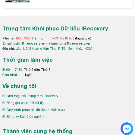
Trung tâm Khôi phục Dữ liệu iRecovery
Phone:
1900 4357
(Hành chính) -
0914 910 939
(Ngoài giờ)
Email:
cskh@irecovery.vn
-
khuongmt@irecovery.vn
Địa chỉ:
Lầu 1, 216 Hoàng Văn Thụ, P. Tân Sơn Nhất, HCM
Thời gian làm việc
8h00 - 17h30:
Thứ 2 đến Thứ 7
Chủ nhật:
Nghỉ
Về chúng tôi
Giới thiệu về Trung tâm iRecovery
Bảng giá phục hồi dữ liệu
Quy trình phục hồi dữ liệu khách ở xa
Đăng ký Đại lý ủy quyền
Thành viên cùng hệ thống