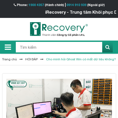
Phone:
1900 4357
(Hành chính)
0914 910 939
(Ngoài giờ)
iRecovery - Trung tâm Khôi phục Dữ li
Trang chủ
HỎI ĐÁP
Cho mình hỏi Ghost Win có mất dữ liệu không?