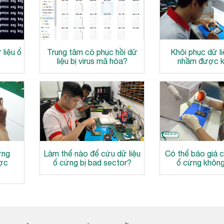
liệu ổ
Trung tâm có phục hồi dữ
Khôi phục dữ l
liệu bị virus mã hóa?
nhầm được 
ứng
Làm thế nào để cứu dữ liệu
Có thể báo giá c
ược
ổ cứng bị bad sector?
ổ cứng không