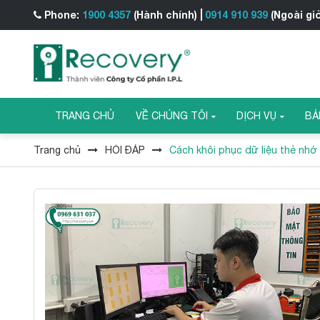
Phone:
1900 4357
(Hành chính)
0914 910 939
(Ngoài gi
TRANG CHỦ
VỀ CHÚNG TÔI
DỊCH VỤ
BẢ
Trang chủ
HỎI ĐÁP
Cách khôi phục dữ liệu thẻ nh