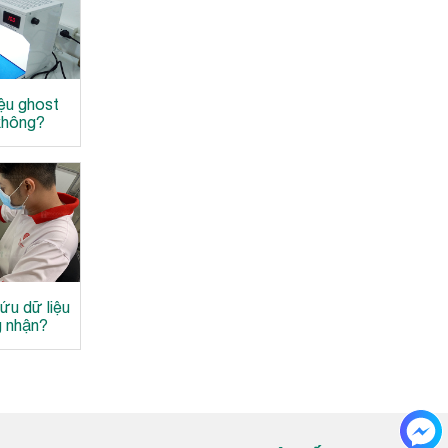
iệu ghost
không?
ứu dữ liệu
 nhận?