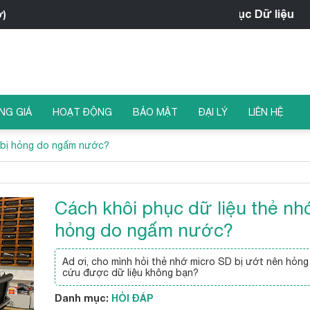
iRecovery - Trung tâm Khôi phục Dữ liệu
ờ)
NG GIÁ
HOẠT ĐỘNG
BẢO MẬT
ĐẠI LÝ
LIÊN HỆ
ớ bị hỏng do ngấm nước?
Cách khôi phục dữ liệu thẻ nh
hỏng do ngấm nước?
Ad ơi, cho mình hỏi thẻ nhớ micro SD bị ướt nên hỏng 
cứu được dữ liệu không bạn?
Danh mục:
HỎI ĐÁP