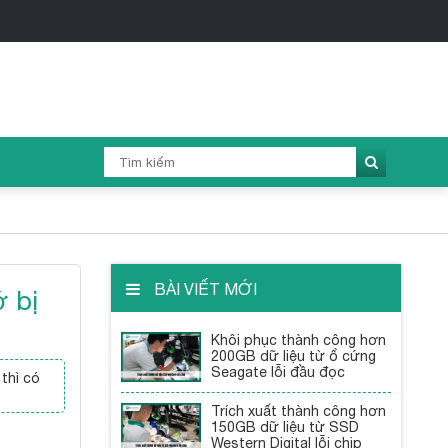
BÀI VIẾT MỚI
ớ bị
Khôi phục thành công hơn
200GB dữ liệu từ ổ cứng
Seagate lỗi đầu đọc
thì có
Trích xuất thành công hơn
150GB dữ liệu từ SSD
Western Digital lỗi chip