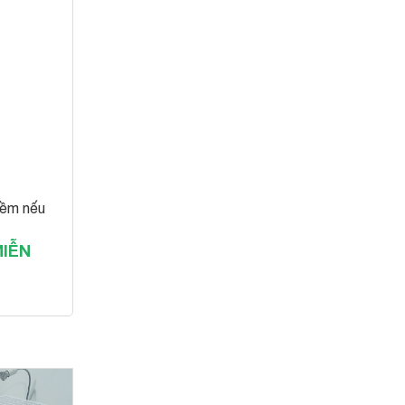
mềm nếu
IỄN