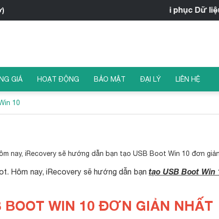
iRecovery - Trung tâm Khôi phục Dữ liệu
ờ)
NG GIÁ
HOẠT ĐỘNG
BẢO MẬT
ĐẠI LÝ
LIÊN HỆ
Win 10
ôm nay, iRecovery sẽ hướng dẫn bạn tạo USB Boot Win 10 đơn giản
tạo USB Boot Win 
ot. Hôm nay, iRecovery sẽ hướng dẫn bạn
 BOOT WIN 10 ĐƠN GIẢN NHẤT