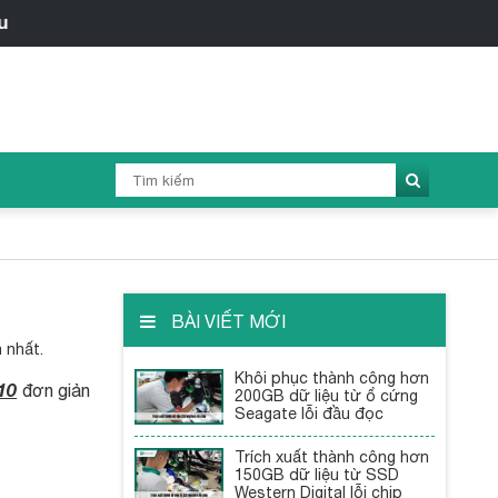
BÀI VIẾT MỚI
 nhất.
Khôi phục thành công hơn
10
đơn giản
200GB dữ liệu từ ổ cứng
Seagate lỗi đầu đọc
Trích xuất thành công hơn
150GB dữ liệu từ SSD
Western Digital lỗi chip