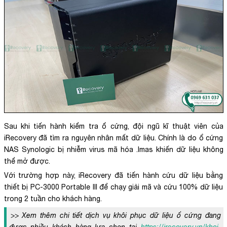
Sau khi tiến hành kiểm tra ổ cứng, đội ngũ kĩ thuật viên của
iRecovery đã tìm ra nguyên nhân mất dữ liệu. Chính là do ổ cứng
NAS Synologic bị nhiễm virus mã hóa .lmas khiến dữ liệu không
thể mở được.
Với trường hợp này, iRecovery đã tiến hành cứu dữ liệu bằng
thiết bị PC-3000 Portable III để chạy giải mã và cứu 100% dữ liệu
trong 2 tuần cho khách hàng.
>> Xem thêm chi tiết dịch vụ khôi phục dữ liệu ổ cứng đang
được nhiều khách hàng lựa chọn tại
https://irecovery.vn/khoi-