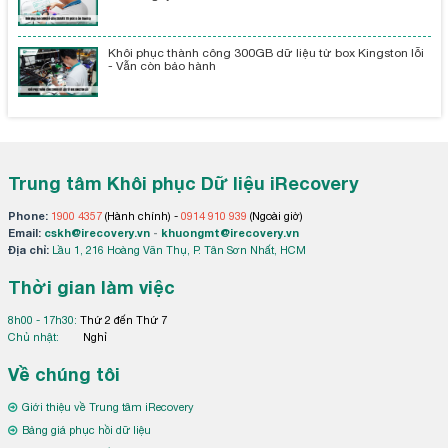
Khôi phục thành công 300GB dữ liệu từ box Kingston lỗi
- Vẫn còn bảo hành
Trung tâm Khôi phục Dữ liệu iRecovery
Phone:
1900 4357
(Hành chính) -
0914 910 939
(Ngoài giờ)
Email:
cskh@irecovery.vn
-
khuongmt@irecovery.vn
Địa chỉ:
Lầu 1, 216 Hoàng Văn Thụ, P. Tân Sơn Nhất, HCM
Thời gian làm việc
8h00 - 17h30:
Thứ 2 đến Thứ 7
Chủ nhật:
Nghỉ
Về chúng tôi
Giới thiệu về Trung tâm iRecovery
Bảng giá phục hồi dữ liệu