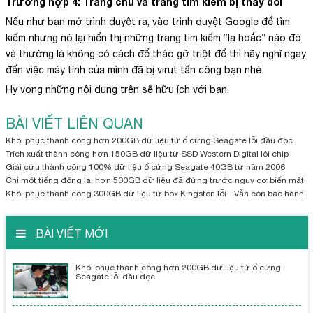
Trường hợp 4: Trang chủ và trang tìm kiếm bị thay đổi
Nếu như bạn mở trình duyệt ra, vào trình duyệt Google để tìm
kiếm nhưng nó lại hiển thị những trang tìm kiếm “lạ hoắc” nào đó
và thường là không có cách để tháo gỡ triệt để thì hãy nghĩ ngay
đến việc máy tính của mình đã bị virut tấn công bạn nhé.
Hy vọng những nội dung trên sẽ hữu ích với bạn.
BÀI VIẾT LIÊN QUAN
Khôi phục thành công hơn 200GB dữ liệu từ ổ cứng Seagate lỗi đầu đọc
Trích xuất thành công hơn 150GB dữ liệu từ SSD Western Digital lỗi chip
Giải cứu thành công 100% dữ liệu ổ cứng Seagate 40GB từ năm 2006
Chỉ một tiếng động lạ, hơn 500GB dữ liệu đã đứng trước nguy cơ biến mất
Khôi phục thành công 300GB dữ liệu từ box Kingston lỗi - Vẫn còn bảo hành
BÀI VIẾT MỚI
Khôi phục thành công hơn 200GB dữ liệu từ ổ cứng
Seagate lỗi đầu đọc