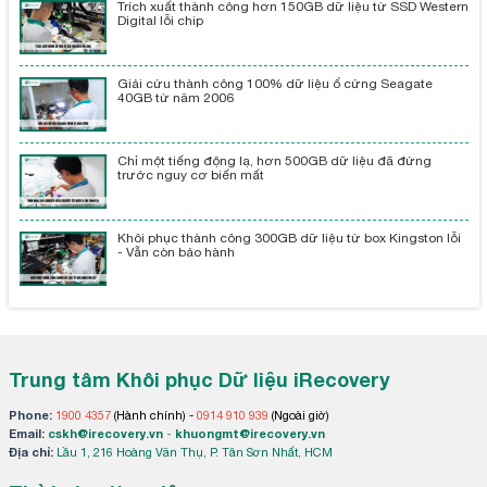
Trích xuất thành công hơn 150GB dữ liệu từ SSD Western
Digital lỗi chip
Giải cứu thành công 100% dữ liệu ổ cứng Seagate
40GB từ năm 2006
Chỉ một tiếng động lạ, hơn 500GB dữ liệu đã đứng
trước nguy cơ biến mất
Khôi phục thành công 300GB dữ liệu từ box Kingston lỗi
- Vẫn còn bảo hành
Trung tâm Khôi phục Dữ liệu iRecovery
Phone:
1900 4357
(Hành chính) -
0914 910 939
(Ngoài giờ)
Email:
cskh@irecovery.vn
-
khuongmt@irecovery.vn
Địa chỉ:
Lầu 1, 216 Hoàng Văn Thụ, P. Tân Sơn Nhất, HCM