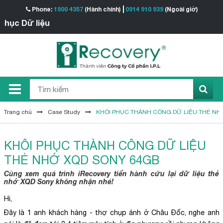
Phone:
1900 4357
(Hành chính)
0914 910 939
(Ngoài giờ)
liệu
Trang chủ
Case Study
KHÔI PHỤC THÀNH CÔNG DỮ LIỆU THẺ NH
KHÔI PHỤC THÀNH CÔNG DỮ LIỆU
THẺ NHỚ XQD SONY 64GB
Cùng xem quá trình iRecovery tiến hành cứu lại dữ liệu thẻ
nhớ XQD Sony không nhận nhé!
Hi,
Đây là 1 anh khách hàng - thợ chụp ảnh ở Châu Đốc, nghe anh