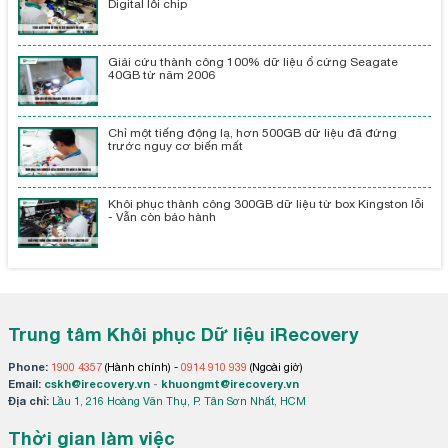
Digital lỗi chip
Giải cứu thành công 100% dữ liệu ổ cứng Seagate
40GB từ năm 2006
Chỉ một tiếng động lạ, hơn 500GB dữ liệu đã đứng
trước nguy cơ biến mất
Khôi phục thành công 300GB dữ liệu từ box Kingston lỗi
- Vẫn còn bảo hành
Trung tâm Khôi phục Dữ liệu iRecovery
Phone:
1900 4357
(Hành chính) -
0914 910 939
(Ngoài giờ)
Email:
cskh@irecovery.vn
-
khuongmt@irecovery.vn
Địa chỉ:
Lầu 1, 216 Hoàng Văn Thụ, P. Tân Sơn Nhất, HCM
Thời gian làm việc