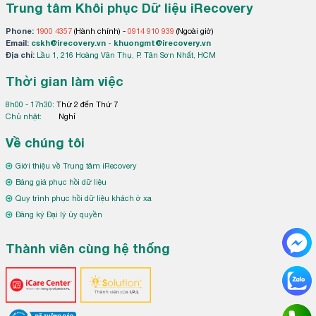
Trung tâm Khôi phục Dữ liệu iRecovery
Phone:
1900 4357
(Hành chính) -
0914 910 939
(Ngoài giờ)
Email:
cskh@irecovery.vn
-
khuongmt@irecovery.vn
Địa chỉ:
Lầu 1, 216 Hoàng Văn Thụ, P. Tân Sơn Nhất, HCM
Thời gian làm việc
8h00 - 17h30:
Thứ 2 đến Thứ 7
Chủ nhật:
Nghỉ
Về chúng tôi
Giới thiệu về Trung tâm iRecovery
Bảng giá phục hồi dữ liệu
Quy trình phục hồi dữ liệu khách ở xa
Đăng ký Đại lý ủy quyền
Thành viên cùng hệ thống