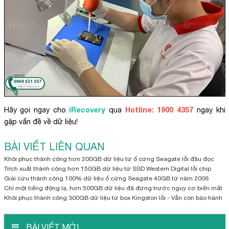
iRecovery
Hotline: 1900 4357
Hãy gọi ngay cho
qua
ngay khi
gặp vấn đề về dữ liệu!
BÀI VIẾT LIÊN QUAN
Khôi phục thành công hơn 200GB dữ liệu từ ổ cứng Seagate lỗi đầu đọc
Trích xuất thành công hơn 150GB dữ liệu từ SSD Western Digital lỗi chip
Giải cứu thành công 100% dữ liệu ổ cứng Seagate 40GB từ năm 2006
Chỉ một tiếng động lạ, hơn 500GB dữ liệu đã đứng trước nguy cơ biến mất
Khôi phục thành công 300GB dữ liệu từ box Kingston lỗi - Vẫn còn bảo hành
BÀI VIẾT MỚI