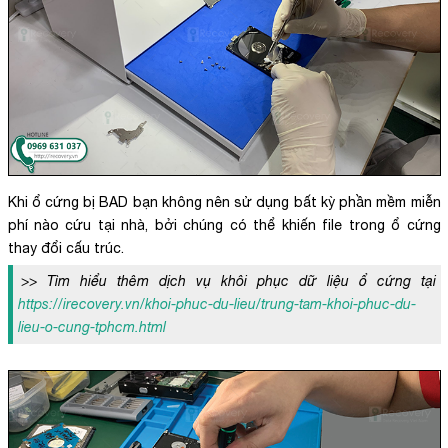
Khi ổ cứng bị BAD bạn không nên sử dụng bất kỳ phần mềm miễn
phí nào cứu tại nhà, bởi chúng có thể khiến file trong ổ cứng
thay đổi cấu trúc.
>> Tìm hiểu thêm dịch vụ khôi phục dữ liệu ổ cứng tại
https://irecovery.vn/khoi-phuc-du-lieu/trung-tam-khoi-phuc-du-
lieu-o-cung-tphcm.html