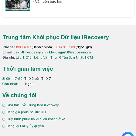
- Vẫn còn bảo hành
Trung tâm Khôi phục Dữ liệu iRecovery
Phone:
1900 4357
(Hành chính) -
0914 910 939
(Ngoài giờ)
Email:
cskh@irecovery.vn
-
khuongmt@irecovery.vn
Địa chỉ:
Lầu 1, 216 Hoàng Văn Thụ, P. Tân Sơn Nhất, HCM
Thời gian làm việc
8h00 - 17h30:
Thứ 2 đến Thứ 7
Chủ nhật:
Nghỉ
Về chúng tôi
Giới thiệu về Trung tâm iRecovery
Bảng giá phục hồi dữ liệu
Quy trình phục hồi dữ liệu khách ở xa
Đăng ký Đại lý ủy quyền