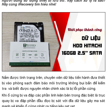
người dùng sử dụng thiết bị lưu trữ. Vậy cách xử lý ra sao?
Hãy cùng iRecovery tìm hiểu nhé!
Nắm được tình trạng trên, chuyên viên dữ liệu tiến hành đưa thiết
bị vào phòng sạch đảm bảo môi trường không bụi bẩn để kiểm
tra và biết được nguyên nhân chính xác là bị lỗi phần cứng.
Khi ổ cứng bị va đập các phần linh kiện bên trong đặc biệt là trục
quay bị va đập phần đầu đọc bị sát với đĩa dữ liệu gây ma sát
mạnh sẽ khiến ổ cứng phát ra tiếng kêu rẹt rẹt.