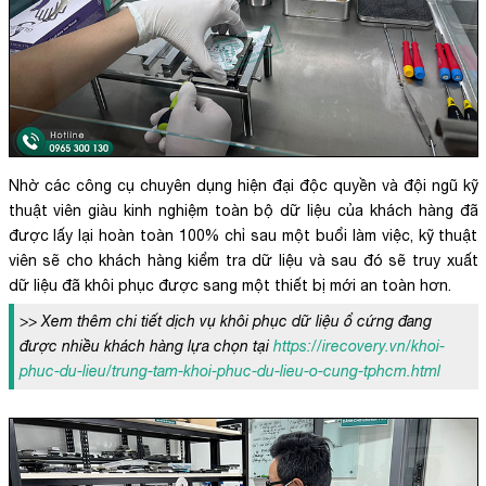
Nhờ các công cụ chuyên dụng hiện đại độc quyền và đội ngũ kỹ
thuật viên giàu kinh nghiệm toàn bộ dữ liệu của khách hàng đã
được lấy lại hoàn toàn 100% chỉ sau một buổi làm việc, kỹ thuật
viên sẽ cho khách hàng kiểm tra dữ liệu và sau đó sẽ truy xuất
dữ liệu đã khôi phục được sang một thiết bị mới an toàn hơn.
>> Xem thêm chi tiết dịch vụ khôi phục dữ liệu ổ cứng đang
được nhiều khách hàng lựa chọn tại
https://irecovery.vn/khoi-
phuc-du-lieu/trung-tam-khoi-phuc-du-lieu-o-cung-tphcm.html