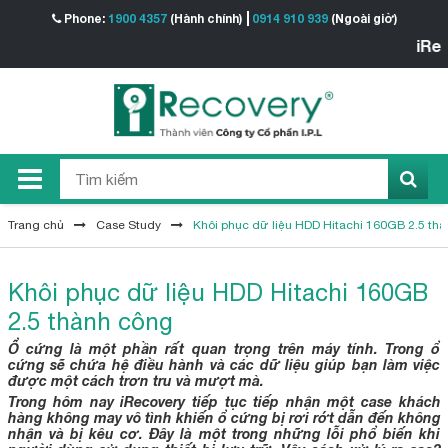
Phone:
1900 4357
(Hành chính)
0914 910 939
(Ngoài giờ)
iRecover
Trang chủ
Case Study
Khôi phục dữ liệu HDD Hitachi 160GB 2.5 th
Khôi phục dữ liệu HDD Hitachi 160GB
2.5 thành công
Ổ cứng là một phần rất quan trọng trên máy tính. Trong ổ
cứng sẽ chứa hệ điều hành và các dữ liệu giúp bạn làm việc
được một cách trơn tru và mượt mà.
Trong hôm nay iRecovery tiếp tục tiếp nhận một case khách
hàng không may vô tình khiến ổ cứng bị rơi rớt dẫn đến không
nhận và bị kêu cơ. Đây là một trong những lỗi phổ biến khi