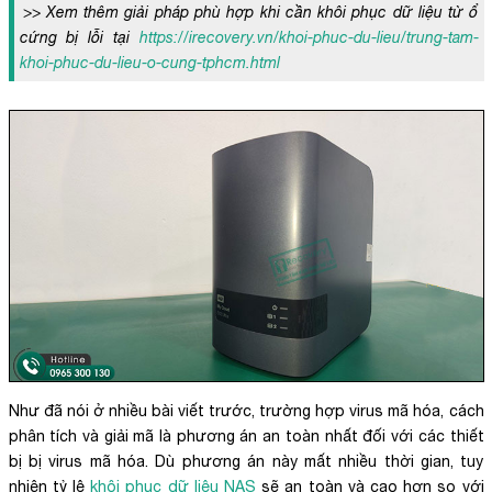
>> Xem thêm giải pháp phù hợp khi cần khôi phục dữ liệu từ ổ
cứng bị lỗi tại
https://irecovery.vn/khoi-phuc-du-lieu/trung-tam-
khoi-phuc-du-lieu-o-cung-tphcm.html
Như đã nói ở nhiều bài viết trước, trường hợp virus mã hóa, cách
phân tích và giải mã là phương án an toàn nhất đối với các thiết
bị bị virus mã hóa. Dù phương án này mất nhiều thời gian, tuy
nhiên tỷ lệ
khôi phục dữ liệu NAS
sẽ an toàn và cao hơn so với