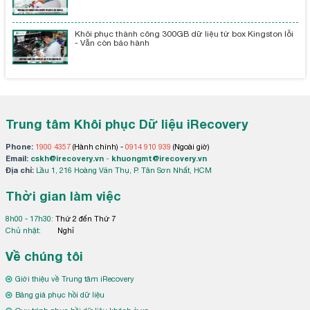
Khôi phục thành công 300GB dữ liệu từ box Kingston lỗi
- Vẫn còn bảo hành
Trung tâm Khôi phục Dữ liệu iRecovery
Phone:
1900 4357
(Hành chính) -
0914 910 939
(Ngoài giờ)
Email:
cskh@irecovery.vn
-
khuongmt@irecovery.vn
Địa chỉ:
Lầu 1, 216 Hoàng Văn Thụ, P. Tân Sơn Nhất, HCM
Thời gian làm việc
8h00 - 17h30:
Thứ 2 đến Thứ 7
Chủ nhật:
Nghỉ
Về chúng tôi
Giới thiệu về Trung tâm iRecovery
Bảng giá phục hồi dữ liệu