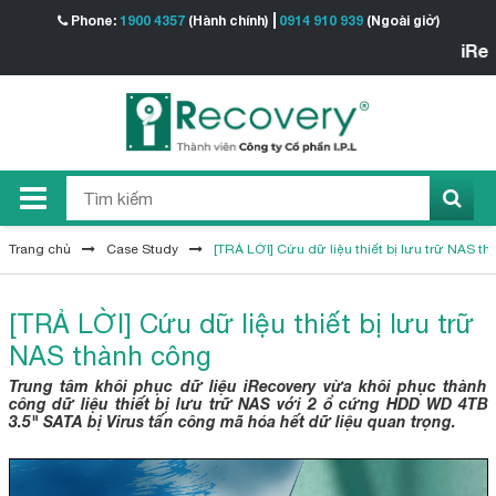
Phone:
1900 4357
(Hành chính)
0914 910 939
(Ngoài giờ)
iRecover
Trang chủ
Case Study
[TRẢ LỜI] Cứu dữ liệu thiết bị lưu trữ NAS t
[TRẢ LỜI] Cứu dữ liệu thiết bị lưu trữ
NAS thành công
Trung tâm khôi phục dữ liệu iRecovery vừa khôi phục thành
công dữ liệu thiết bị lưu trữ NAS với 2 ổ cứng HDD WD 4TB
3.5" SATA bị Virus tấn công mã hóa hết dữ liệu quan trọng.