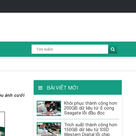
iRecovery - Tru
BÀI VIẾT MỚI
iệu ảnh cưới
Khôi phục thành công hơn
200GB dữ liệu từ ổ cứng
Seagate lỗi đầu đọc
Trích xuất thành công hơn
150GB dữ liệu từ SSD
Western Digital lỗi chip