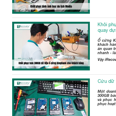
Khôi phụ
quay dự
Ổ cứng Ki
khách hàn
án quan tr
nhanh - l
Vậy iRecov
Cứu dữ l
Một doan
300GB báo 
và phục h
phục hoạt