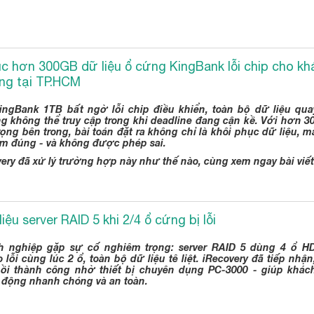
c hơn 300GB dữ liệu ổ cứng KingBank lỗi chip cho k
ng tại TP.HCM
ngBank 1TB bất ngờ lỗi chip điều khiển, toàn bộ dữ liệu qu
g không thể truy cập trong khi deadline đang cận kề. Với hơn 3
ọng bên trong, bài toán đặt ra không chỉ là khôi phục dữ liệu, m
àm đúng - và không được phép sai.
ery đã xử lý trường hợp này như thế nào, cùng xem ngay bài viết
iệu server RAID 5 khi 2/4 ổ cứng bị lỗi
h nghiệp gặp sự cố nghiêm trọng: server RAID 5 dùng 4 ổ H
lỗi cùng lúc 2 ổ, toàn bộ dữ liệu tê liệt. iRecovery đã tiếp nhậ
ồi thành công nhờ thiết bị chuyên dụng PC-3000 - giúp khác
 động nhanh chóng và an toàn.