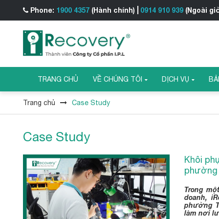
Phone:
1900 4357
(Hành chính)
0914 910 939
(Ngoài gi
TRANG CHỦ
VỀ CHÚNG TÔI
DỊCH VỤ
BẢ
Trang chủ
Case Study
Case Study
Khôi ph
phường 
Trong một
doanh, i
phường T
làm nơi lư