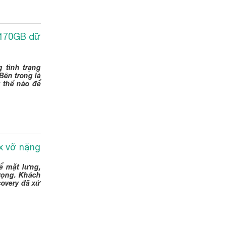
i 170GB dữ
 tình trạng
Bên trong là
ư thế nào để
ax vỡ nặng
ể mặt lưng,
trọng. Khách
covery đã xử