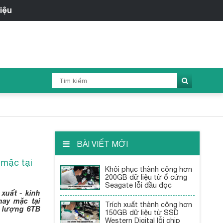
BÀI VIẾT MỚI
 mặc tại
Khôi phục thành công hơn
200GB dữ liệu từ ổ cứng
Seagate lỗi đầu đọc
xuất - kinh
may mặc tại
Trích xuất thành công hơn
g lượng 6TB
150GB dữ liệu từ SSD
Western Digital lỗi chip