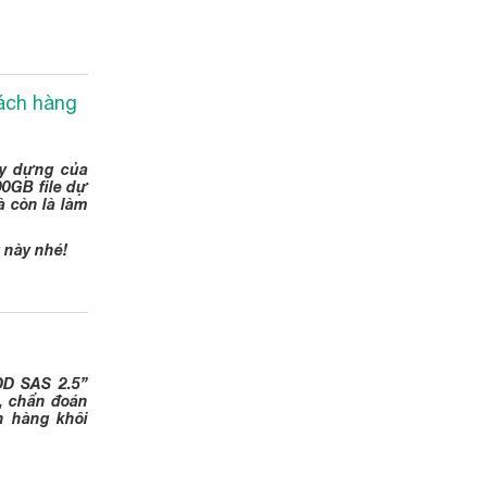
hách hàng
ay dựng của
00GB file dự
à còn là làm
 này nhé!
DD SAS 2.5”
n, chẩn đoán
h hàng khôi