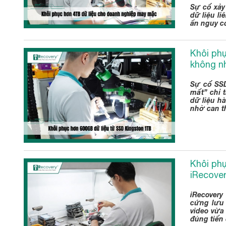
Sự cố xảy
dữ liệu li
ẩn nguy cơ
Khôi phụ
không n
Sự cố SSD
mất” chỉ 
dữ liệu h
nhờ can t
Khôi phụ
iRecove
iRecovery
cứng lưu 
video vừa
đúng tiến