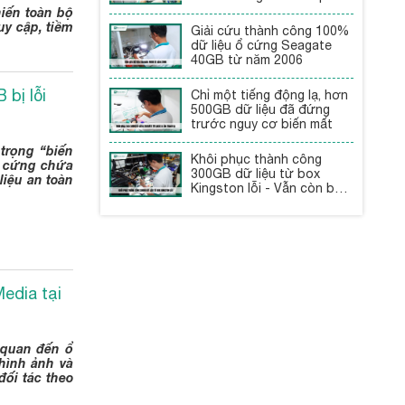
iến toàn bộ
uy cập, tiềm
Giải cứu thành công 100%
dữ liệu ổ cứng Seagate
40GB từ năm 2006
bị lỗi
Chỉ một tiếng động lạ, hơn
500GB dữ liệu đã đứng
trước nguy cơ biến mất
trọng “biến
Khôi phục thành công
 ổ cứng chứa
300GB dữ liệu từ box
liệu an toàn
Kingston lỗi - Vẫn còn bảo
hành
edia tại
 quan đến ổ
 hình ảnh và
đối tác theo