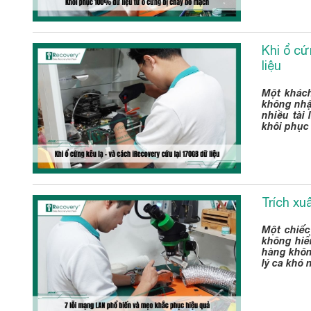
Khi ổ cứ
liệu
Một khách
không nhận
nhiều tài
khôi phục 
Trích xu
Một chiếc
không hiể
hàng không
lý ca khó 