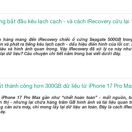
ng bắt đầu kêu lạch cạch - và cách iRecovery cứu lạ
 hàng mang đến iRecovery chiếc ổ cứng Seagate 500GB trong
 và phát ra tiếng kêu lạch cạch - dấu hiệu điển hình của lỗi cơ. 
 liệu và hình ảnh quan trọng. Vậy iRecovery đã xử lý ca này nh
lại dữ liệu? Câu chuyện chi tiết nằm trong bài viết dưới đây.
ất thành công hơn 300GB dữ liệu từ iPhone 17 Pro M
 iPhone 17 Pro Max gần như “chết hoàn toàn” - mất nguồn, b
n thị - nhưng lại chứa hàng trăm GB hình ảnh và tài liệu quan 
 cần sửa máy, chỉ mong lấy lại dữ liệu an toàn. Đây là cách iRe
này.