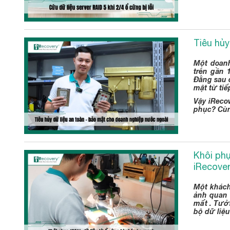
Tiêu hủy
Một doanh
trên gần 
Đằng sau 
mật từ tiế
Vậy iReco
phục? Cùn
Khôi phụ
iRecove
Một khách
ảnh quan 
mất . Tưở
bộ dữ liệ