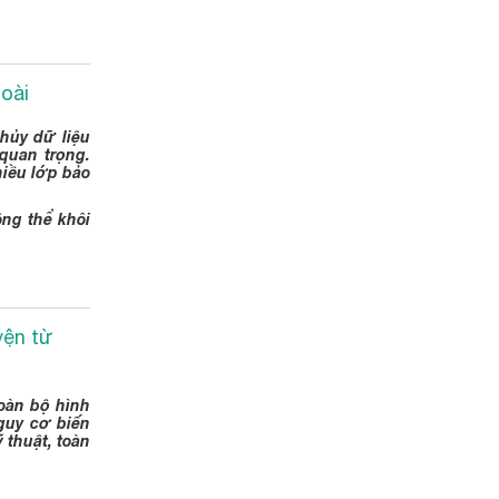
oài
hủy dữ liệu
 quan trọng.
hiều lớp bảo
ông thể khôi
yện từ
oàn bộ hình
guy cơ biến
 thuật, toàn