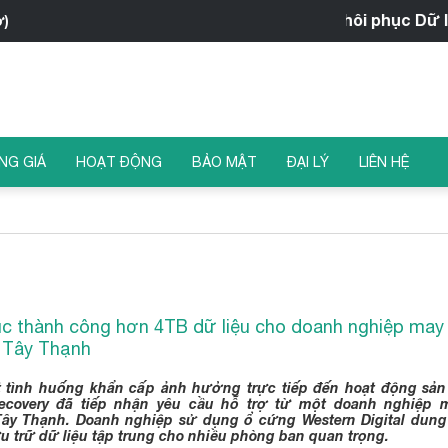
iRecovery - Trung tâm Khôi phục Dữ liệu
ờ)
NG GIÁ
HOẠT ĐỘNG
BẢO MẬT
ĐẠI LÝ
LIÊN HỆ
ục thành công hơn 4TB dữ liệu cho doanh nghiệp may
Tây Thạnh
 tình huống khẩn cấp ảnh hưởng trực tiếp đến hoạt động sản 
Recovery đã tiếp nhận yêu cầu hỗ trợ từ một doanh nghiệp 
ây Thạnh. Doanh nghiệp sử dụng ổ cứng Western Digital dun
u trữ dữ liệu tập trung cho nhiều phòng ban quan trọng.