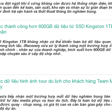
 ra đột ngột khi ổ cứng không còn được hệ thống nhận diện, kh
ên quan đến kế toán, sản xuất, kho vận và nhân sự bị gián đoạn tr
 đình trệ vận hành và thất thoát thông tin nghiêm trọng.
c thành công hơn 600GB dữ liệu từ SSD Kingston 1TB 
hận
 Kingston 1TB không nhận có thể khiến toàn bộ dữ liệu quan 
trong tích tắc. iRecovery vừa xử lý thành công một trường hợp
ành chính - nhân sự của doanh nghiệp, trích xuất hơn 600GB dữ 
hiệp chuyên sâu ở cấp độ chip nhớ.
c dữ liệu hình ảnh tour du lịch cho khách hàng Team M
ry
 vừa tiếp nhận một trường hợp mất dữ liệu nghiêm trọng liên
trữ tư liệu media phục vụ tour du lịch. Đây là toàn bộ dữ liệu
 được quay - chụp xong, có giá trị cao và cần bàn giao gấp cho 
 độ dự án.