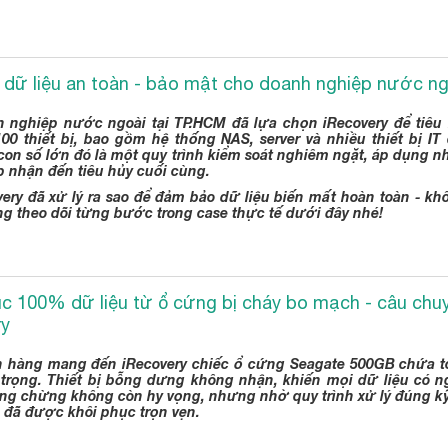
 dữ liệu an toàn - bảo mật cho doanh nghiệp nước ng
 nghiệp nước ngoài tại TP.HCM đã lựa chọn iRecovery để tiêu 
100 thiết bị, bao gồm hệ thống NAS, server và nhiều thiết bị IT
con số lớn đó là một quy trình kiểm soát nghiêm ngặt, áp dụng n
p nhận đến tiêu hủy cuối cùng.
very đã xử lý ra sao để đảm bảo dữ liệu biến mất hoàn toàn - kh
g theo dõi từng bước trong case thực tế dưới đây nhé!
c 100% dữ liệu từ ổ cứng bị cháy bo mạch - câu chu
ry
 hàng mang đến iRecovery chiếc ổ cứng Seagate 500GB chứa t
trọng. Thiết bị bỗng dưng không nhận, khiến mọi dữ liệu có n
ng chừng không còn hy vọng, nhưng nhờ quy trình xử lý đúng kỹ
u đã được khôi phục trọn vẹn.