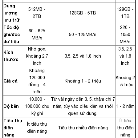
Dung
512MB -
128GB -
lượng
128GB - 5TB
2TB
1TB
lưu trữ
Tốc độ
220 -
60 - 625
ghi/đọc
50 - 125MB/s
1050
MB/s
dữ liệu
MB/s
Nhỏ gọn,
3.5, 2.5
Kích
khoảng 2.7
3.5, 2.5 và 1.8 inch
và 1.8
thước
inch
inch
Khoảng
120.000
Khoảng 2
Giá cả
Khoảng 1 - 2 triệu
đồng - 4
- 5 triệu
triệu
10.000 -
Từ vài ngày đến 3, 5, thậm chí 7
Độ bền
100.000 chu
năm, tùy vào điều kiện và thói
1 - 2 năm
kỳ ghi
quen sử dụng.
Tiêu thụ
Ít tiêu
Ít tiêu thụ
điện
Tiêu thụ nhiều điện năng
thụ điện
điện năng
năng
năng