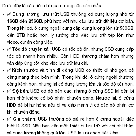
Dưới đây là các tiêu chí quan trọng cần cân nhắc:
✅ Dung lượng lưu trữ
: USB thường có dung lượng nhỏ từ
16GB
256GB
đến
, phù hợp với nhu cầu lưu trữ dữ liệu cơ bản.
Trong khi đó, ổ cứng ngoài cung cấp dung lượng lớn từ 500GB
đến 2TB hoặc hơn, lý tưởng cho việc lưu trữ tệp lớn như
video, dự án công việc.
✅ Tốc độ truyền tải
: USB có tốc độ ổn, nhưng SSD cung cấp
tốc độ nhanh hơn nhiều. Còn HDD thường chậm hơn nhưng
vẫn đáp ứng tốt cho việc lưu trữ lâu dài.
✅ Kích thước và tính di động
: USB có thiết kế nhỏ gọn, dễ
dàng mang theo bên mình. Trong khi đó, ổ cứng ngoài thường
cồng kềnh hơn, nhưng lại có dung lượng lớn và tốc độ tốt hơn.
✅ Độ bền
: USB có độ bền cao, nhưng ổ cứng SSD lại bền bỉ
hơn nhờ không có bộ phận chuyển động. Ngược lại, ổ cứng
HDD dễ bị hư hỏng nếu bị va đập mạnh vì có các bộ phận cơ
khí chuyển động.
✅ Giá thành
: USB thường có giá rẻ hơn ổ cứng ngoài, đặc
biệt là SSD. Nếu bạn cần một thiết bị lưu trữ với chi phí thấp
và dung lượng không quá lớn, USB là lựa chọn tiết kiệm.