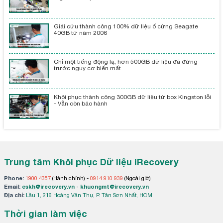
Giải cứu thành công 100% dữ liệu ổ cứng Seagate
40GB từ năm 2006
Chỉ một tiếng động lạ, hơn 500GB dữ liệu đã đứng
trước nguy cơ biến mất
Khôi phục thành công 300GB dữ liệu từ box Kingston lỗi
- Vẫn còn bảo hành
Trung tâm Khôi phục Dữ liệu iRecovery
Phone:
1900 4357
(Hành chính) -
0914 910 939
(Ngoài giờ)
Email:
cskh@irecovery.vn
-
khuongmt@irecovery.vn
Địa chỉ:
Lầu 1, 216 Hoàng Văn Thụ, P. Tân Sơn Nhất, HCM
Thời gian làm việc