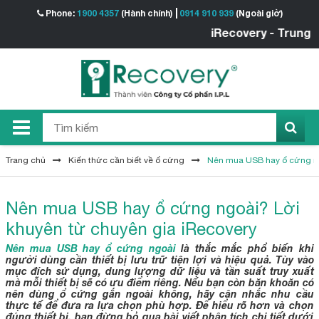
Phone:
1900 4357
(Hành chính)
0914 910 939
(Ngoài giờ)
iRecovery - Trung tâm Khô
Trang chủ
Kiến thức cần biết về ổ cứng
Nên mua USB hay ổ cứng ng
Nên mua USB hay ổ cứng ngoài? Lời
khuyên từ chuyên gia iRecovery
Nên mua USB hay ổ cứng ngoài
là thắc mắc phổ biến khi
người dùng cần thiết bị lưu trữ tiện lợi và hiệu quả. Tùy vào
mục đích sử dụng, dung lượng dữ liệu và tần suất truy xuất
mà mỗi thiết bị sẽ có ưu điểm riêng. Nếu bạn còn băn khoăn có
nên dùng ổ cứng gắn ngoài không, hãy cân nhắc nhu cầu
thực tế để đưa ra lựa chọn phù hợp. Để hiểu rõ hơn và chọn
đúng thiết bị, bạn đừng bỏ qua bài viết phân tích chi tiết dưới