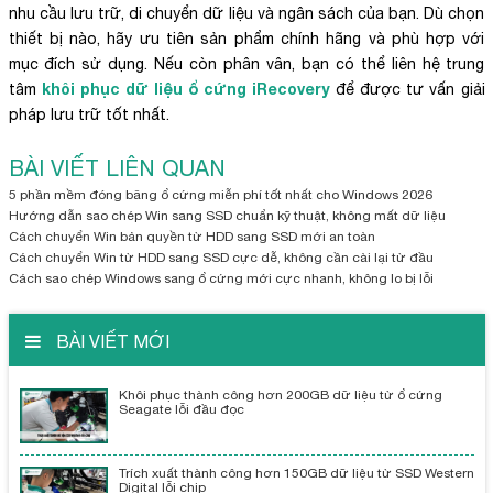
nhu cầu lưu trữ, di chuyển dữ liệu và ngân sách của bạn. Dù chọn
thiết bị nào, hãy ưu tiên sản phẩm chính hãng và phù hợp với
mục đích sử dụng. Nếu còn phân vân, bạn có thể liên hệ trung
khôi phục dữ liệu ổ cứng iRecovery
tâm
để được tư vấn giải
pháp lưu trữ tốt nhất.
BÀI VIẾT LIÊN QUAN
5 phần mềm đóng băng ổ cứng miễn phí tốt nhất cho Windows 2026
Hướng dẫn sao chép Win sang SSD chuẩn kỹ thuật, không mất dữ liệu
Cách chuyển Win bản quyền từ HDD sang SSD mới an toàn
Cách chuyển Win từ HDD sang SSD cực dễ, không cần cài lại từ đầu
Cách sao chép Windows sang ổ cứng mới cực nhanh, không lo bị lỗi
BÀI VIẾT MỚI
Khôi phục thành công hơn 200GB dữ liệu từ ổ cứng
Seagate lỗi đầu đọc
Trích xuất thành công hơn 150GB dữ liệu từ SSD Western
Digital lỗi chip