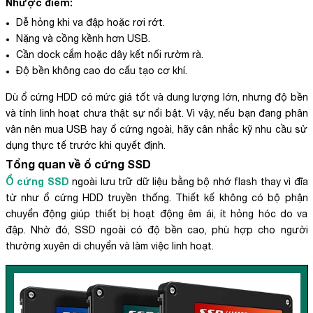
Nhược điểm:
Dễ hỏng khi va đập hoặc rơi rớt.
Nặng và cồng kềnh hơn USB.
Cần dock cắm hoặc dây kết nối rườm rà.
Độ bền không cao do cấu tạo cơ khí.
Dù ổ cứng HDD có mức giá tốt và dung lượng lớn, nhưng độ bền
và tính linh hoạt chưa thật sự nổi bật. Vì vậy, nếu bạn đang phân
vân nên mua USB hay ổ cứng ngoài, hãy cân nhắc kỹ nhu cầu sử
dụng thực tế trước khi quyết định.
Tổng quan về ổ cứng SSD
Ổ cứng SSD
ngoài lưu trữ dữ liệu bằng bộ nhớ flash thay vì đĩa
từ như ổ cứng HDD truyền thống. Thiết kế không có bộ phận
chuyển động giúp thiết bị hoạt động êm ái, ít hỏng hóc do va
đập. Nhờ đó, SSD ngoài có độ bền cao, phù hợp cho người
thường xuyên di chuyển và làm việc linh hoạt.