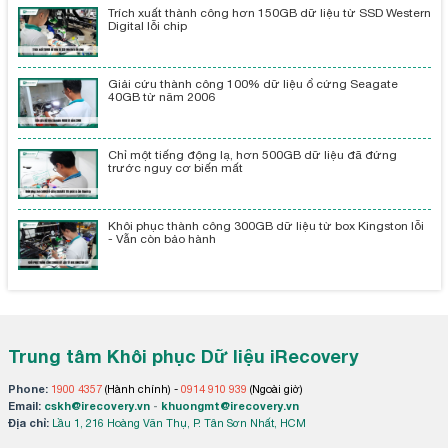
Trích xuất thành công hơn 150GB dữ liệu từ SSD Western
Digital lỗi chip
Giải cứu thành công 100% dữ liệu ổ cứng Seagate
40GB từ năm 2006
Chỉ một tiếng động lạ, hơn 500GB dữ liệu đã đứng
trước nguy cơ biến mất
Khôi phục thành công 300GB dữ liệu từ box Kingston lỗi
- Vẫn còn bảo hành
Trung tâm Khôi phục Dữ liệu iRecovery
Phone:
1900 4357
(Hành chính) -
0914 910 939
(Ngoài giờ)
Email:
cskh@irecovery.vn
-
khuongmt@irecovery.vn
Địa chỉ:
Lầu 1, 216 Hoàng Văn Thụ, P. Tân Sơn Nhất, HCM