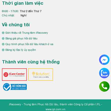
Thời gian làm việc
8h00 - 17h30:
Thứ 2 đến Thứ 7
Chủ nhật:
Nghỉ
Về chúng tôi
Giới thiệu về Trung tâm iRecovery
Bảng giá phục hồi dữ liệu
Quy trình phục hồi dữ liệu khách ở xa
Đăng ký Đại lý ủy quyền
Thành viên cùng hệ thống
iRecovery - Trung tâm Phục hồi Dữ liệu, thành viên Công ty Cổ phần I.P.L -
www.ipl.com.vn