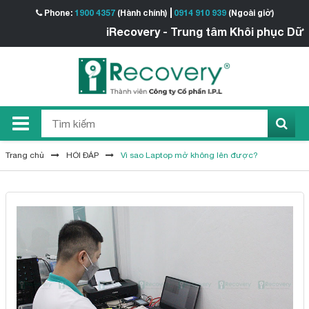
Phone:
1900 4357
(Hành chính)
0914 910 939
(Ngoài giờ)
iRecovery - Trung tâm Khôi phục Dữ liệu
Trang chủ
HỎI ĐÁP
Vì sao Laptop mở không lên được?