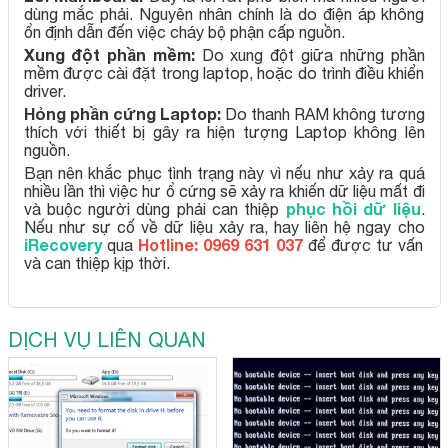
dùng mắc phải. Nguyên nhân chính là do điện áp không
ổn định dẫn đến việc cháy bộ phận cấp nguồn.
Xung đột phần mềm:
Do xung đột giữa những phần
mềm được cài đặt trong laptop, hoặc do trình điều khiển
driver.
Hỏng phần cứng Laptop:
Do thanh RAM không tương
thích với thiết bị gây ra hiện tượng Laptop không lên
nguồn.
Bạn nên khắc phục tình trạng này vì nếu như xảy ra quá
nhiều lần thì việc hư ổ cứng sẽ xảy ra khiến dữ liệu mất đi
phục hồi dữ liệu
và buộc người dùng phải can thiệp
.
Nếu như sự cố về dữ liệu xảy ra, hay liên hệ ngay cho
iRecovery
Hotline: 0969 631 037
qua
để được tư vấn
và can thiệp kịp thời.
DỊCH VỤ LIÊN QUAN