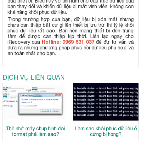
qua thiết bị. Điều này vô tình làm cho cấu trúc dữ liệu của
bạn thay đổi và khiến dữ liệu bị mất vĩnh viễn, không con
khả năng khôi phục dữ liệu.
Trong trường hợp của bạn, dữ liệu bị xóa mất nhưng
chưa can thiệp bất cứ gì lên thiết bị lưu trữ thì tỷ lệ khôi
phục dữ liệu rất cao. Bạn nên mang thiết bị đến trung
tâm để được can thiệp kịp thời. Liên lạc ngay cho
Hotline: 0969 631 037
iRecovery qua
để đự tư vấn và
đưa ra những phương pháp phục hồi dữ liệu phù hợp và
an toàn nhất cho bạn.
DỊCH VỤ LIÊN QUAN
Thẻ nhớ máy chụp hình đòi
Làm sao khôi phục dữ liệu ổ
format phải làm sao?
cứng bị hỏng?