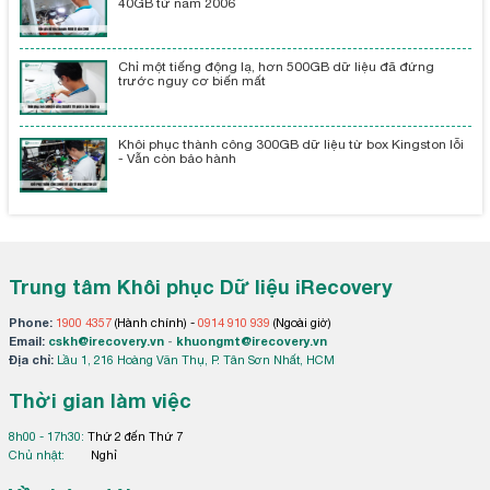
40GB từ năm 2006
Chỉ một tiếng động lạ, hơn 500GB dữ liệu đã đứng
trước nguy cơ biến mất
Khôi phục thành công 300GB dữ liệu từ box Kingston lỗi
- Vẫn còn bảo hành
Trung tâm Khôi phục Dữ liệu iRecovery
Phone:
1900 4357
(Hành chính) -
0914 910 939
(Ngoài giờ)
Email:
cskh@irecovery.vn
-
khuongmt@irecovery.vn
Địa chỉ:
Lầu 1, 216 Hoàng Văn Thụ, P. Tân Sơn Nhất, HCM
Thời gian làm việc
8h00 - 17h30:
Thứ 2 đến Thứ 7
Chủ nhật:
Nghỉ