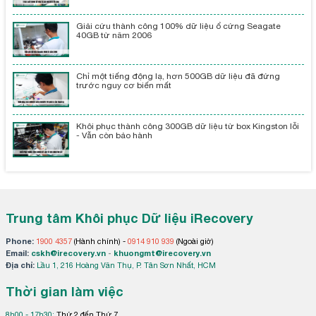
Giải cứu thành công 100% dữ liệu ổ cứng Seagate
40GB từ năm 2006
Chỉ một tiếng động lạ, hơn 500GB dữ liệu đã đứng
trước nguy cơ biến mất
Khôi phục thành công 300GB dữ liệu từ box Kingston lỗi
- Vẫn còn bảo hành
Trung tâm Khôi phục Dữ liệu iRecovery
Phone:
1900 4357
(Hành chính) -
0914 910 939
(Ngoài giờ)
Email:
cskh@irecovery.vn
-
khuongmt@irecovery.vn
Địa chỉ:
Lầu 1, 216 Hoàng Văn Thụ, P. Tân Sơn Nhất, HCM
Thời gian làm việc
8h00 - 17h30:
Thứ 2 đến Thứ 7