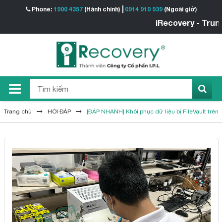
Phone:
1900 4357
(Hành chính)
0914 910 939
(Ngoài giờ)
iRecovery - Trung tâ
Trang chủ
HỎI ĐÁP
[ĐÁP NHANH] Khôi phục dữ liệu bị FileVault tr