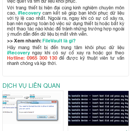
việc quét và tìm dữ liệu khôi phục.
Với trang thiết bị hiện đại cùng kinh nghiệm chuyên môn
iRecovery
cao,
cam kết sẽ giúp bạn khôi phục dữ liệu
với tỷ lệ cao nhất. Ngoài ra, ngay khi có sự cố xảy ra,
bạn nên ngưng toàn bộ việc sử dụng thiết bị hoặc bất kỳ
một thao tác nào khác để tránh những trường hợp ngoài
ý muốn dẫn đến dữ liệu bị mất vĩnh viễn.
>> Xem nhanh:
FileVault là gì?
Hãy mang thiết bị đến trung tâm khôi phục dữ liệu
iRecovery
ngay khi có sự cố xay ra hoặc gọi theo
Hotline: 0965 300 130
để được kỹ thuật viên tư vấn
nhanh chóng và kịp thời.
DỊCH VỤ LIÊN QUAN