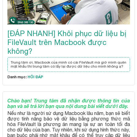
[ĐÁP NHANH] Khôi phục dữ liệu bị
FileVault trên Macbook được
không?
Trung tâm ơi, Macbook của mình có cài FileVault mà giờ mình quên
mật khẩu thì trung tâm có lấy lại được dữ liệu cho mình không ạ?
Danh mục:
HỎI ĐÁP
Chào bạn! Trung tâm đã nhận được thông tin của
bạn và sẽ trả lời bạn qua nội dung bài viết dưới đây.
Nếu như là người sử dụng Macbook lâu năm, bạn sẽ biết
được tính năng bảo vệ dữ liệu bằng phương thức mã
hóa FileVault là phương án mang lại sự an toàn tối đa
cho dữ liệu của bạn. Tuy nhiên, khi sử dụng hình thức này,
bạn buộc phải nhớ mật khậu để có thể truy cập dữ liệu