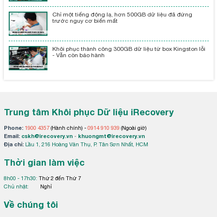
Chỉ một tiếng động lạ, hơn 500GB dữ liệu đã đứng
trước nguy cơ biến mất
Khôi phục thành công 300GB dữ liệu từ box Kingston lỗi
- Vẫn còn bảo hành
Trung tâm Khôi phục Dữ liệu iRecovery
Phone:
1900 4357
(Hành chính) -
0914 910 939
(Ngoài giờ)
Email:
cskh@irecovery.vn
-
khuongmt@irecovery.vn
Địa chỉ:
Lầu 1, 216 Hoàng Văn Thụ, P. Tân Sơn Nhất, HCM
Thời gian làm việc
8h00 - 17h30:
Thứ 2 đến Thứ 7
Chủ nhật:
Nghỉ
Về chúng tôi