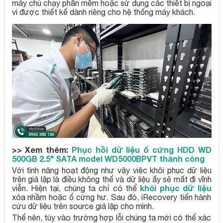
máy chủ chạy phần mềm hoặc sử dụng các thiết bị ngoại
vi được thiết kế dành riêng cho hệ thống máy khách.
>> Xem thêm:
Phục hồi dữ liệu ổ cứng HDD WD
500GB 2.5" SATA model WD5000BPVT thành công
Với tính năng hoạt động như vậy việc khôi phục dữ liệu
trên giả lập là điều không thể và dữ liệu ấy sẽ mất đi vĩnh
khôi phục dữ liệu
viễn. Hiện tại, chúng ta chỉ có thể
xóa nhầm hoặc ổ cứng hư. Sau đó, iRecovery tiến hành
cứu dữ liệu trên source giả lập cho mình.
Thế nên, tùy vào trường hợp lỗi chúng ta mới có thể xác