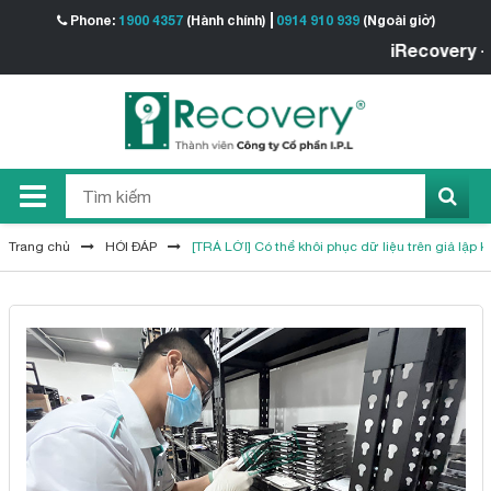
Phone:
1900 4357
(Hành chính)
0914 910 939
(Ngoài giờ)
iRecovery - Tr
Trang chủ
HỎI ĐÁP
[TRẢ LỜI] Có thể khôi phục dữ liệu trên giả lập 