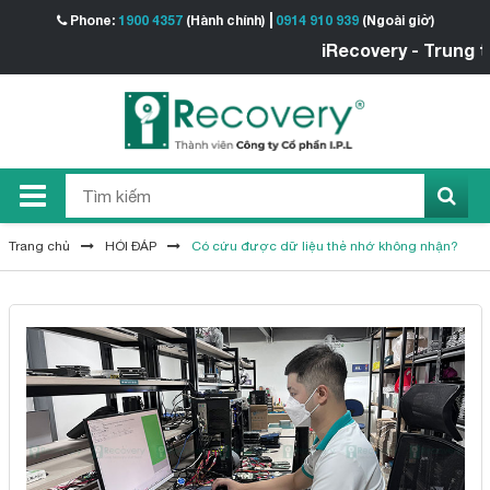
Phone:
1900 4357
(Hành chính)
0914 910 939
(Ngoài giờ)
iRecovery - Trung tâm 
Trang chủ
HỎI ĐÁP
Có cứu được dữ liệu thẻ nhớ không nhận?