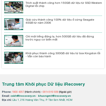
Trích xuất thành công hơn 150GB dữ liệu từ SSD Western
Digital lỗi chip
Giải cứu thành công 100% dữ liệu ổ cứng Seagate
40GB từ năm 2006
Chỉ một tiếng động lạ, hơn 500GB dữ liệu đã đứng
trước nguy cơ biến mất
Khôi phục thành công 300GB dữ liệu từ box Kingston lỗi
- Vẫn còn bảo hành
Trung tâm Khôi phục Dữ liệu iRecovery
Phone:
1900 4357
(Hành chính) -
0914 910 939
(Ngoài giờ)
Email:
cskh@irecovery.vn
-
khuongmt@irecovery.vn
Địa chỉ:
Lầu 1, 216 Hoàng Văn Thụ, P. Tân Sơn Nhất, HCM