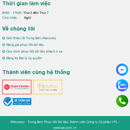
Thời gian làm việc
8h00 - 17h30:
Thứ 2 đến Thứ 7
Chủ nhật:
Nghỉ
Về chúng tôi
Giới thiệu về Trung tâm iRecovery
Bảng giá phục hồi dữ liệu
Quy trình phục hồi dữ liệu khách ở xa
Đăng ký Đại lý ủy quyền
Thành viên cùng hệ thống
iRecovery - Trung tâm Phục hồi Dữ liệu, thành viên Công ty Cổ phần I.P.L -
www.ipl.com.vn