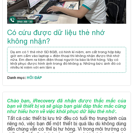
Có cứu được dữ liệu thẻ nhớ
không nhận?
Dạ em có 1 thẻ nhớ SD 8GB, có hình kỉ niệm, em cất trong hộp bây
giờ em cấm vào laptop + điện thoại thì không nhận được thẻ nhớ
nữa. Em đem ra tiệm điện thoại người ta bảo là thẻ hỏng. Vậy có
khôi phục được hình ảnh trong đó không ạ. Những bức ảnh đó có
nhiều kỉ niệm với em lắm ạ
Danh mục:
HỎI ĐÁP
Chào bạn, iRecovery đã nhận được thắc mắc của
bạn về thiết bị và sẽ giúp bạn giải đáp thắc mắc cũng
như hiểu hơn về việc khôi phục dữ liệu thẻ nhớ.
Tất cả các thiết bị lưu trữ đều có tuổi thọ trung bình của
riêng nó, việc bạn để một thiết bị quá lâu dù không dùng
đến chúng vẫn có thể bị hư hỏng. Vì trong môi trường có