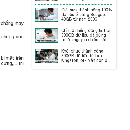
Giải cứu thành công 100%
dữ liệu ổ cứng Seagate
40GB từ năm 2006
u chẳng may
Chỉ một tiếng động lạ, hơn
500GB dữ liệu đã đứng
í nhưng các
trước nguy cơ biến mất
Khôi phục thành công
300GB dữ liệu từ box
bị mất trên
Kingston lỗi - Vẫn còn bảo
ổ cứng,… thì
hành