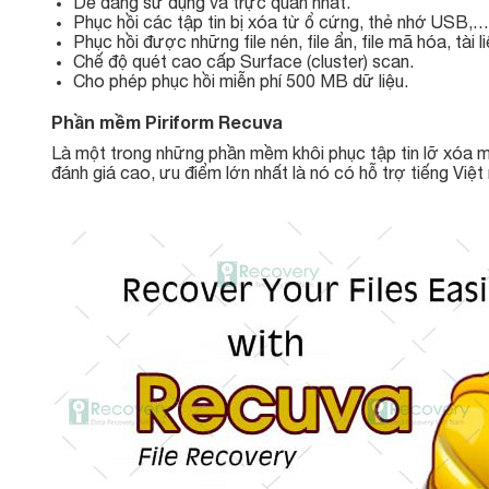
Dễ dàng sử dụng và trực quan nhất.
Phục hồi các tập tin bị xóa từ ổ cứng, thẻ nhớ USB,
Phục hồi được những file nén, file ẩn, file mã hóa, tài l
Chế độ quét cao cấp Surface (cluster) scan.
Cho phép phục hồi miễn phí 500 MB dữ liệu.
Phần mềm Piriform Recuva
Là một trong những phần mềm khôi phục tập tin lỡ xóa mi
đánh giá cao, ưu điểm lớn nhất là nó có hỗ trợ tiếng Việt 