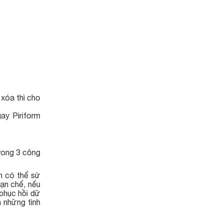
 xóa thì cho
ay Piriform
1 trong 3 công
n có thể sử
hạn chế, nếu
 phục hồi dữ
h những tình