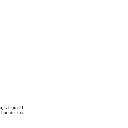
hực hiện rất
phục dữ liệu