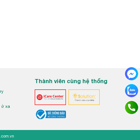
Thành viên cùng hệ thống
ry
h ở xa
.com.vn