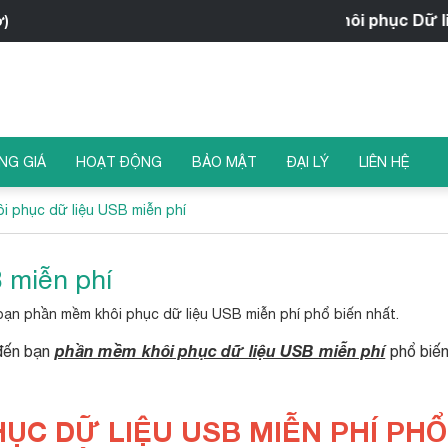
iRecovery - Trung tâm Khôi phục Dữ liệu
ờ)
NG GIÁ
HOẠT ĐỘNG
BẢO MẬT
ĐẠI LÝ
LIÊN HỆ
i phục dữ liệu USB miễn phí
 miễn phí
n bạn phần mềm khôi phục dữ liệu USB miễn phí phổ biến nhất.
phần mềm khôi phục dữ liệu USB miễn phí
 đến bạn
phổ biến
C DỮ LIỆU USB MIỄN PHÍ PHỔ