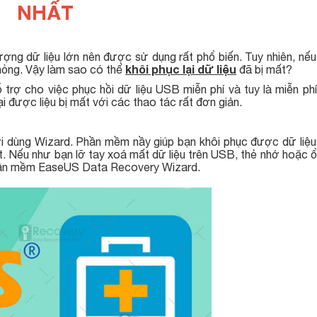
NHẤT
ượng dữ liệu lớn nên được sử dụng rất phổ biến. Tuy nhiên, nế
khôi phục lại dữ liệu
 hỏng. Vậy làm sao có thể
đã bị mất?
trợ cho việc phục hồi dữ liệu USB miễn phí và tuy là miễn ph
i được liệu bị mất với các thao tác rất đơn giản.
ời dùng Wizard. Phần mềm nầy giúp bạn khôi phục được dữ liệu 
t. Nếu như bạn lỡ tay xoá mất dữ liệu trên USB, thẻ nhớ hoặc 
phần mềm EaseUS Data Recovery Wizard.