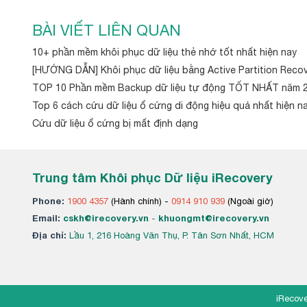
BÀI VIẾT LIÊN QUAN
10+ phần mềm khôi phục dữ liệu thẻ nhớ tốt nhất hiện nay
[HƯỚNG DẪN] Khôi phục dữ liệu bằng Active Partition Reco
TOP 10 Phần mềm Backup dữ liệu tự động TỐT NHẤT năm 202
Top 6 cách cứu dữ liệu ổ cứng di động hiệu quả nhất hiện n
Cứu dữ liệu ổ cứng bị mất định dạng
Trung tâm Khôi phục Dữ liệu iRecovery
Phone:
1900 4357
(Hành chính) -
0914 910 939
(Ngoài giờ)
Email:
cskh@irecovery.vn
-
khuongmt@irecovery.vn
Địa chỉ:
Lầu 1, 216 Hoàng Văn Thụ, P. Tân Sơn Nhất, HCM
iRecove