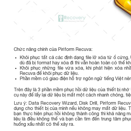
Chức năng chính của Piriform Recuva:
Khôi phục tất cả các định dạng file lỡ xóa từ ổ cứng
dù đã bị format hay xóa đi thì vẫn hoàn toàn có thể khô
Khôi phục những file vừa xóa, khi phát hiện xóa n
Recuva để khôi phục dữ liệu.
Phần mềm có giao điện hỗ trợ ngôn ngữ tiếng Việt nên
Trên đây là 3 phần mềm phục hồi dữ liệu của thiết bị nh
cụ này để lấy lại dữ liệu bị mất một cách nhanh chóng, tiện 
Lưu ý: Data Recovery Wizard, Disk Drill, Piriform Recu
dụng cho thiết bị của mình nếu không may mất dữ liệu. Tu
bạn thực hiện phục hồi không thành công thì khả năng mấ
liệu là điều không thể và bạn cần tìm đến trung tâm phục
huống xấu nhất có thể xảy ra.