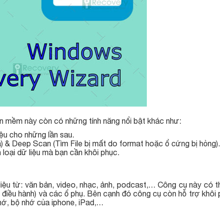
phần mềm này còn có những tính năng nổi bật khác như:
iệu cho những lần sau.
óa) & Deep Scan (Tìm File bị mất do format hoặc ổ cứng bị hỏng).
 loại dữ liệu mà bạn cần khôi phục.
ữ liệu từ: văn bản, video, nhạc, ảnh, podcast,… Công cụ này có t
 điều hành) và các ổ phụ. Bên cạnh đó công cụ còn hỗ trợ khôi 
 nhớ, bộ nhớ của iphone, iPad,…