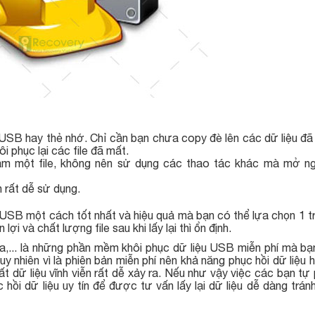
, USB hay thẻ nhớ. Chỉ cần bạn chưa copy đè lên các dữ liệu đã
i phục lại các file đã mất.
hầm một file, không nên sử dụng các thao tác khác mà mở ng
 rất dễ sử dụng.
ớ USB một cách tốt nhất và hiệu quả mà bạn có thể lựa chọn 
lợi và chất lượng file sau khi lấy lại thì ổn định.
va,... là những phần mềm khôi phục dữ liệu USB miễn phí mà bạ
y nhiên vì là phiên bản miễn phí nên khả năng phục hồi dữ liệu 
t dữ liệu vĩnh viễn rất dễ xảy ra. Nếu như vậy việc các bạn tự
 hồi dữ liệu uy tín để được tư vấn lấy lại dữ liệu dễ dàng trán