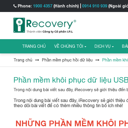
Phone:
1900 4357
(Hành chính)
0914 910 939
(Ngoài gi
TRANG CHỦ
VỀ CHÚNG TÔI
DỊCH VỤ
BẢ
Trang chủ
Phần mềm phục hồi dữ liệu
Phần mềm khô
Phần mềm khôi phục dữ liệu USB
Trong nội dung bài viết sau đây, iRecovery sẽ giới thiệu đế
Trong nội dung bài viết sau đây, iRecovery sẽ giới thiệu
theo dõi bài viết để có thêm nhiều thông tin bổ ích nhé!
NHỮNG PHẦN MỀM KHÔI PHỤ