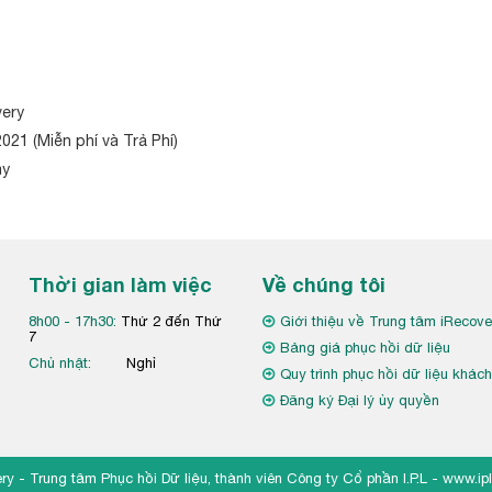
very
1 (Miễn phí và Trả Phí)
ay
Thời gian làm việc
Về chúng tôi
8h00 - 17h30:
Thứ 2 đến Thứ
Giới thiệu về Trung tâm iRecove
7
Bảng giá phục hồi dữ liệu
Chủ nhật:
Nghỉ
Quy trình phục hồi dữ liệu khác
Đăng ký Đại lý ủy quyền
ry - Trung tâm Phục hồi Dữ liệu, thành viên Công ty Cổ phần I.P.L -
www.ipl