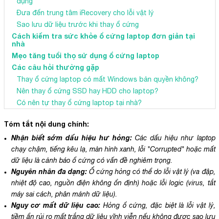
dụng
Đưa đến trung tâm iRecovery cho lỗi vật lý
Sao lưu dữ liệu trước khi thay ổ cứng
Cách kiểm tra sức khỏe ổ cứng laptop đơn giản tại
nhà
Mẹo tăng tuổi thọ sử dụng ổ cứng laptop
Các câu hỏi thường gặp
Thay ổ cứng laptop có mất Windows bản quyền không?
Nên thay ổ cứng SSD hay HDD cho laptop?
Có nên tự thay ổ cứng laptop tại nhà?
Tóm tắt nội dung chính:
Nhận biết sớm dấu hiệu hư hỏng:
Các dấu hiệu như laptop
chạy chậm, tiếng kêu lạ, màn hình xanh, lỗi "Corrupted" hoặc mất
dữ liệu là cảnh báo ổ cứng có vấn đề nghiêm trọng.
Nguyên nhân đa dạng:
Ổ cứng hỏng có thể do lỗi vật lý (va đập,
nhiệt độ cao, nguồn điện không ổn định) hoặc lỗi logic (virus, tắt
máy sai cách, phân mảnh dữ liệu).
Nguy cơ mất dữ liệu cao:
Hỏng ổ cứng, đặc biệt là lỗi vật lý,
tiềm ẩn rủi ro mất trắng dữ liệu vĩnh viễn nếu không được sao lưu