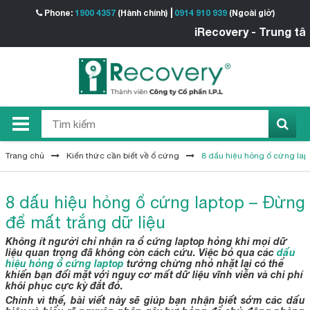
Phone:
1900 4357
(Hành chính)
0914 910 939
(Ngoài giờ)
iRecovery - Trung tâm Khôi phục D
Trang chủ
Kiến thức cần biết về ổ cứng
8 dấu hiệu hỏng ổ cứng lap
8 dấu hiệu hỏng ổ cứng laptop – Đừng
để mất trắng dữ liệu
Không ít người chỉ nhận ra ổ cứng laptop hỏng khi mọi dữ
liệu quan trọng đã không còn cách cứu. Việc bỏ qua các
dấu
hiệu hỏng ổ cứng laptop
tưởng chừng nhỏ nhặt lại có thể
khiến bạn đối mặt với nguy cơ mất dữ liệu vĩnh viễn và chi phí
khôi phục cực kỳ đắt đỏ.
Chính vì thế, bài viết này sẽ giúp bạn nhận biết sớm các dấu