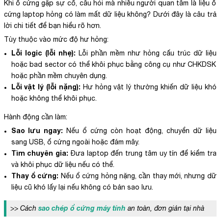
Khi ổ cứng gặp sự cố, câu hỏi mà nhiều người quan tâm là liệu ổ
cứng laptop hỏng có làm mất dữ liệu không? Dưới đây là câu trả
lời chi tiết để bạn hiểu rõ hơn.
Tùy thuộc vào mức độ hư hỏng:
Lỗi logic (lỗi nhẹ):
Lỗi phần mềm như hỏng cấu trúc dữ liệu
hoặc bad sector có thể khôi phục bằng công cụ như CHKDSK
hoặc phần mềm chuyên dụng.
Lỗi vật lý (lỗi nặng):
Hư hỏng vật lý thường khiến dữ liệu khó
hoặc không thể khôi phục.
Hành động cần làm:
Sao lưu ngay:
Nếu ổ cứng còn hoạt động, chuyển dữ liệu
sang USB, ổ cứng ngoài hoặc đám mây.
Tìm chuyên gia:
Đưa laptop đến trung tâm uy tín để kiểm tra
và khôi phục dữ liệu nếu có thể.
Thay ổ cứng:
Nếu ổ cứng hỏng nặng, cần thay mới, nhưng dữ
liệu cũ khó lấy lại nếu không có bản sao lưu.
sao chép ổ cứng máy tính
>> Cách
an toàn, đơn giản tại nhà