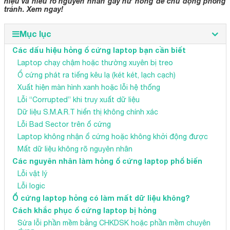
hiệu và hiểu rõ nguyên nhân gây hư hỏng để chủ động phòng
tránh. Xem ngay!
Mục lục
Các dấu hiệu hỏng ổ cứng laptop bạn cần biết
Laptop chạy chậm hoặc thường xuyên bị treo
Ổ cứng phát ra tiếng kêu lạ (két két, lạch cạch)
Xuất hiện màn hình xanh hoặc lỗi hệ thống
Lỗi “Corrupted” khi truy xuất dữ liệu
Dữ liệu S.M.A.R.T hiển thị không chính xác
Lỗi Bad Sector trên ổ cứng
Laptop không nhận ổ cứng hoặc không khởi động được
Mất dữ liệu không rõ nguyên nhân
Các nguyên nhân làm hỏng ổ cứng laptop phổ biến
Lỗi vật lý
Lỗi logic
Ổ cứng laptop hỏng có làm mất dữ liệu không?
Cách khắc phục ổ cứng laptop bị hỏng
Sửa lỗi phần mềm bằng CHKDSK hoặc phần mềm chuyên