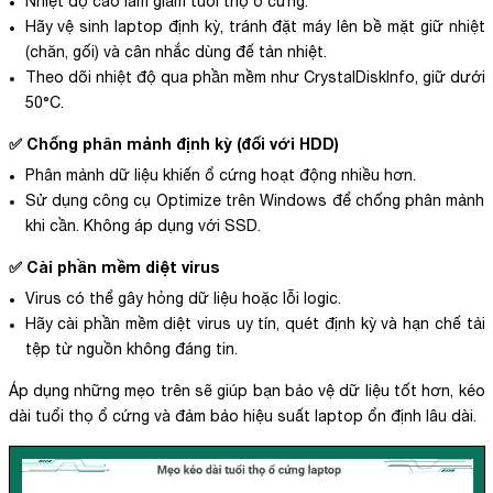
Nhiệt độ cao làm giảm tuổi thọ ổ cứng.
Hãy vệ sinh laptop định kỳ, tránh đặt máy lên bề mặt giữ nhiệt
(chăn, gối) và cân nhắc dùng đế tản nhiệt.
Theo dõi nhiệt độ qua phần mềm như CrystalDiskInfo, giữ dưới
50°C.
✅ Chống phân mảnh định kỳ (đối với HDD)
Phân mảnh dữ liệu khiến ổ cứng hoạt động nhiều hơn.
Sử dụng công cụ Optimize trên Windows để chống phân mảnh
khi cần. Không áp dụng với SSD.
✅ Cài phần mềm diệt virus
Virus có thể gây hỏng dữ liệu hoặc lỗi logic.
Hãy cài phần mềm diệt virus uy tín, quét định kỳ và hạn chế tải
tệp từ nguồn không đáng tin.
Áp dụng những mẹo trên sẽ giúp bạn bảo vệ dữ liệu tốt hơn, kéo
dài tuổi thọ ổ cứng và đảm bảo hiệu suất laptop ổn định lâu dài.