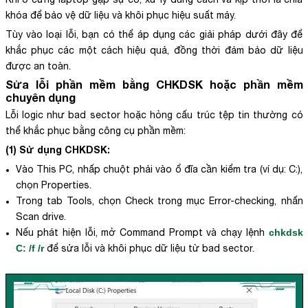
khóa để bảo vệ dữ liệu và khôi phục hiệu suất máy.
Tùy vào loại lỗi, bạn có thể áp dụng các giải pháp dưới đây để
khắc phục các một cách hiệu quả, đồng thời đảm bảo dữ liệu
được an toàn.
Sửa lỗi phần mềm bằng CHKDSK hoặc phần mềm
chuyên dụng
Lỗi logic như bad sector hoặc hỏng cấu trúc tệp tin thường có
thể khắc phục bằng công cụ phần mềm:
(1) Sử dụng CHKDSK:
Vào This PC, nhấp chuột phải vào ổ đĩa cần kiểm tra (ví dụ: C:),
chọn Properties.
Trong tab Tools, chọn Check trong mục Error-checking, nhấn
Scan drive.
Nếu phát hiện lỗi, mở Command Prompt và chạy lệnh
chkdsk
C: /f /r
để sửa lỗi và khôi phục dữ liệu từ bad sector.