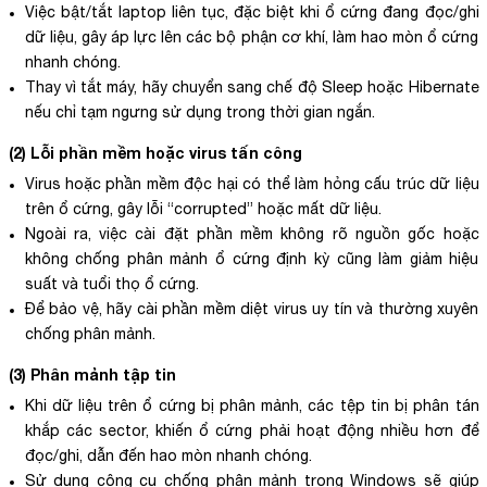
Việc bật/tắt laptop liên tục, đặc biệt khi ổ cứng đang đọc/ghi
dữ liệu, gây áp lực lên các bộ phận cơ khí, làm hao mòn ổ cứng
nhanh chóng.
Thay vì tắt máy, hãy chuyển sang chế độ Sleep hoặc Hibernate
nếu chỉ tạm ngưng sử dụng trong thời gian ngắn.
(2) Lỗi phần mềm hoặc virus tấn công
Virus hoặc phần mềm độc hại có thể làm hỏng cấu trúc dữ liệu
trên ổ cứng, gây lỗi “corrupted” hoặc mất dữ liệu.
Ngoài ra, việc cài đặt phần mềm không rõ nguồn gốc hoặc
không chống phân mảnh ổ cứng định kỳ cũng làm giảm hiệu
suất và tuổi thọ ổ cứng.
Để bảo vệ, hãy cài phần mềm diệt virus uy tín và thường xuyên
chống phân mảnh.
(3) Phân mảnh tập tin
Khi dữ liệu trên ổ cứng bị phân mảnh, các tệp tin bị phân tán
khắp các sector, khiến ổ cứng phải hoạt động nhiều hơn để
đọc/ghi, dẫn đến hao mòn nhanh chóng.
Sử dụng công cụ chống phân mảnh trong Windows sẽ giúp