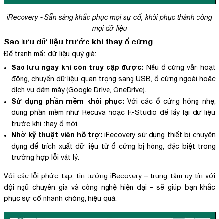
iRecovery - Sẵn sàng khắc phục mọi sự cố, khôi phục thành công
mọi dữ liệu
Sao lưu dữ liệu trước khi thay ổ cứng
Để tránh mất dữ liệu quý giá:
Sao lưu ngay khi còn truy cập được:
Nếu ổ cứng vẫn hoạt
động, chuyển dữ liệu quan trọng sang USB, ổ cứng ngoài hoặc
dịch vụ đám mây (Google Drive, OneDrive).
Sử dụng phần mềm khôi phục:
Với các ổ cứng hỏng nhẹ,
dùng phần mềm như Recuva hoặc R-Studio để lấy lại dữ liệu
trước khi thay ổ mới.
Nhờ kỹ thuật viên hỗ trợ:
iRecovery sử dụng thiết bị chuyên
dụng để trích xuất dữ liệu từ ổ cứng bị hỏng, đặc biệt trong
trường hợp lỗi vật lý.
Với các lỗi phức tạp, tin tưởng iRecovery – trung tâm uy tín với
đội ngũ chuyên gia và công nghệ hiện đại – sẽ giúp bạn khắc
phục sự cố nhanh chóng, hiệu quả.