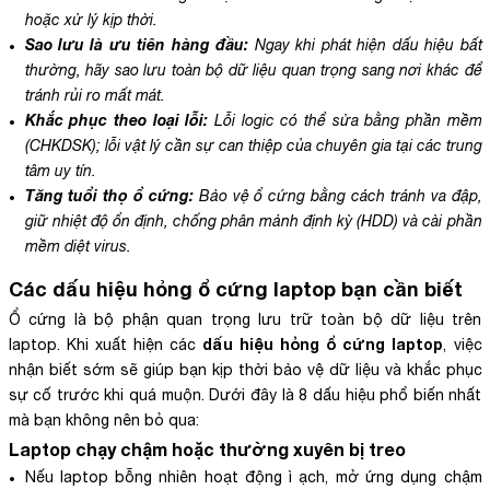
hoặc xử lý kịp thời.
Sao lưu là ưu tiên hàng đầu:
Ngay khi phát hiện dấu hiệu bất
thường, hãy sao lưu toàn bộ dữ liệu quan trọng sang nơi khác để
tránh rủi ro mất mát.
Khắc phục theo loại lỗi:
Lỗi logic có thể sửa bằng phần mềm
(CHKDSK); lỗi vật lý cần sự can thiệp của chuyên gia tại các trung
tâm uy tín.
Tăng tuổi thọ ổ cứng:
Bảo vệ ổ cứng bằng cách tránh va đập,
giữ nhiệt độ ổn định, chống phân mảnh định kỳ (HDD) và cài phần
mềm diệt virus.
Các dấu hiệu hỏng ổ cứng laptop bạn cần biết
Ổ cứng là bộ phận quan trọng lưu trữ toàn bộ dữ liệu trên
dấu hiệu hỏng ổ cứng laptop
laptop. Khi xuất hiện các
, việc
nhận biết sớm sẽ giúp bạn kịp thời bảo vệ dữ liệu và khắc phục
sự cố trước khi quá muộn. Dưới đây là 8 dấu hiệu phổ biến nhất
mà bạn không nên bỏ qua:
Laptop chạy chậm hoặc thường xuyên bị treo
Nếu laptop bỗng nhiên hoạt động ì ạch, mở ứng dụng chậm