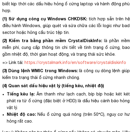
biết kịp thời các dấu hiệu hỏng ổ cứng laptop và hành động phù
hợp.
(1) Sử dụng công cụ Windows CHKDSK:
tích hợp sẵn trên hệ
điều hành Windows, giúp quét và sửa chữa các lỗi logic như bad
sector hoặc hỏng cấu trúc tệp tin.
(2) Kiểm tra bằng phần mềm CrystalDiskInfo:
là phần mềm
miễn phí, cung cấp thông tin chi tiết về tình trạng ổ cứng, bao
gồm nhiệt độ, thời gian hoạt động, và trạng thái sức khỏe.
=> Link tải:
https://crystalmark.info/en/software/crystaldiskinfo
(3) Dùng lệnh WMIC trong Windows:
là công cụ dòng lệnh giúp
kiểm tra trạng thái ổ cứng nhanh chóng.
(4) Quan sát dấu hiệu vật lý (tiếng kêu, nhiệt độ)
Tiếng kêu lạ:
Âm thanh như lạch cạch, bíp bíp hoặc két két
phát ra từ ổ cứng (đặc biệt ở HDD) là dấu hiệu cảnh báo hỏng
vật lý.
Nhiệt độ cao:
Nếu ổ cứng quá nóng (trên 50°C), nguy cơ hư
hỏng rất cao.