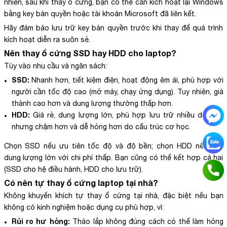
nhiên, sau khi thay ổ cứng, bạn có thể cần kích hoạt lại Windows
bằng key bản quyền hoặc tài khoản Microsoft đã liên kết.
Hãy đảm bảo lưu trữ key bản quyền trước khi thay để quá trình
kích hoạt diễn ra suôn sẻ.
Nên thay ổ cứng SSD hay HDD cho laptop?
Tùy vào nhu cầu và ngân sách:
SSD:
Nhanh hơn, tiết kiệm điện, hoạt động êm ái, phù hợp với
người cần tốc độ cao (mở máy, chạy ứng dụng). Tuy nhiên, giá
thành cao hơn và dung lượng thường thấp hơn.
HDD:
Giá rẻ, dung lượng lớn, phù hợp lưu trữ nhiều dữ liệu,
nhưng chậm hơn và dễ hỏng hơn do cấu trúc cơ học.
Chọn SSD nếu ưu tiên tốc độ và độ bền; chọn HDD nếu cần
dung lượng lớn với chi phí thấp. Bạn cũng có thể kết hợp cả hai
(SSD cho hệ điều hành, HDD cho lưu trữ).
Có nên tự thay ổ cứng laptop tại nhà?
Không khuyến khích tự thay ổ cứng tại nhà, đặc biệt nếu bạn
không có kinh nghiệm hoặc dụng cụ phù hợp, vì:
Rủi ro hư hỏng:
Tháo lắp không đúng cách có thể làm hỏng